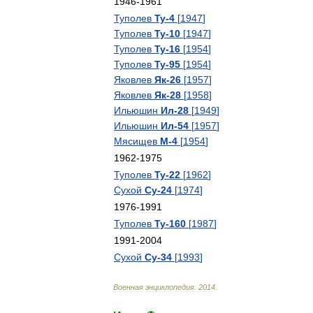
1946
-
1961
Туполев
Ту
-
4
[
1947
]
Туполев
Ту
-
10
[
1947
]
Туполев
Ту
-
16
[
1954
]
Туполев
Ту
-
95
[
1954
]
Яковлев
Як
-
26
[
1957
]
Яковлев
Як
-
28
[
1958
]
Ильюшин
Ил
-
28
[
1949
]
Ильюшин
Ил
-
54
[
1957
]
Мясищев
М
-
4
[
1954
]
1962
-
1975
Туполев
Ту
-
22
[
1962
]
Сухой
Су
-
24
[
1974
]
1976
-
1991
Туполев
Ту
-
160
[
1987
]
1991
-
2004
Сухой
Су
-
34
[
1993
]
Военная
энциклопедия
.
2014
.