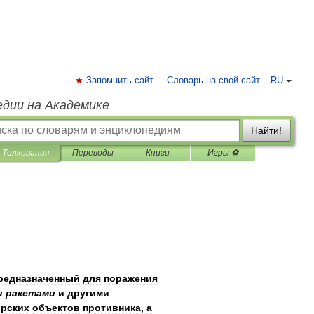
Запомнить сайт
Словарь на свой сайт
RU
едии на Академике
Найти!
Толкования
Переводы
Книги
Игры ⚽
редназначенный
для
поражения
и
ракетами
и
другими
рских
объектов
противника
,
а