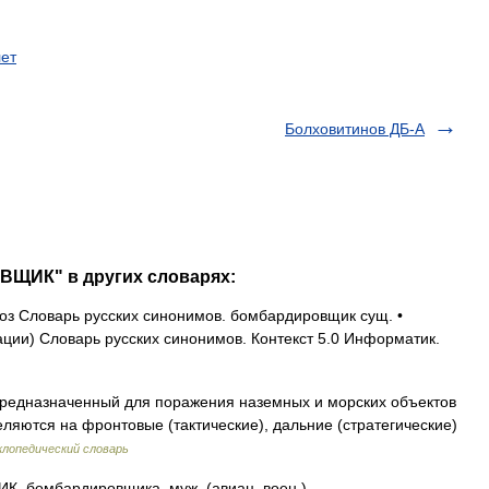
ет
Болховитинов ДБ-А
ВЩИК" в других словарях:
з Словарь русских синонимов. бомбардировщик сущ. •
ии) Словарь русских синонимов. Контекст 5.0 Информатик.
редназначенный для поражения наземных и морских объектов
ляются на фронтовые (тактические), дальние (стратегические)
лопедический словарь
бомбардировщика, муж. (авиац. воен.).