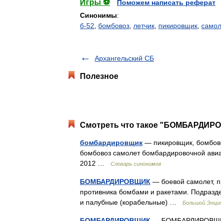
Игры ⚽
Поможем написать реферат
Синонимы
:
б-52
,
бомбовоз
,
летчик
,
пикировщик
,
самол
Архангельский СБ
Полезное
Смотреть что такое "БОМБАРДИРО
бомбардировщик
— пикировщик, бомбово
бомбовоз самолет бомбардировочной авиац
2012 …
Словарь синонимов
БОМБАРДИРОВЩИК
— боевой самолет, п
противника бомбами и ракетами. Подразде
и палубные (корабельные) …
Большой Энцик
БОМБАРДИРОВЩИК
— БОМБАРДИРОВЩИК, 