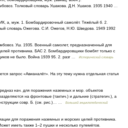
мбовоз. Толковый словарь Ушакова. Д.Н. Ушаков. 1935 1940 …
а, муж. 1. Бомбардировочный самолёт. Тяжёлый б. 2.
ый словарь Ожегова. С.И. Ожегов, Н.Ю. Шведова. 1949 1992
бомбовоз. Уш. 1935. Военный самолет, предназначенный для
елей противника. БАС 2. Бомбардировщики бомбят только с
иков не было. Война 1939 95. 2. разг …
Исторический словарь
ся запрос «Авианалёт». На эту тему нужна отдельная статья
редназ нач. для поражения наземных и мор. объектов
азделяются на фронтовые (тактич.) и дальние (стратегич.), а
онструкции совр. Б. (см. рис.)… …
Большой энциклопедический
ации для поражения наземных и морских целей противника.
ожет иметь также 1–2 пушки и несколько пулемётов.