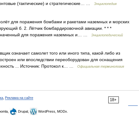
нтовые (тактические) и стратегические… …
Энциклопедия
молёт для поражения бомбами и ракетами наземных и морских
ирующий б. 2. Лётчик бомбардировочной авиации. * * *
азначенный для поражения наземных и… …
Энциклопедический
ик означает самолет того или иного типа, какой либо из
построен или впоследствии переоборудован для оснащения
рхность ... Источник: Протокол к… …
Официальная терминология
ка
,
Реклама на сайте
18+
omla,
Drupal,
WordPress, MODx.