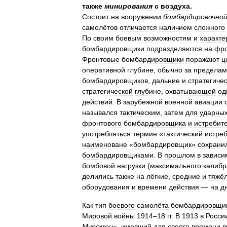
также
минирования
с
воздуха
.
Состоит
на
вооружении
бомбардировочно
самолётов
отличается
наличием
сложного
По
своим
боевым
возможностям
и
характе
бомбардировщики
подразделяются
на
фро
Фронтовые
бомбардировщики
поражают
ц
оперативной
глубине
,
обычно
за
пределам
бомбардировщиков
,
дальние
и
стратегиче
стратегической
глубине
,
охватывающей
од
действий
.
В
зарубежной
военной
авиации
назывался
тактическим
,
затем
для
ударны
фронтового
бомбардировщика
и
истребит
употребляться
термин
«
тактический
истре
наименоване
«
бомбардировщик
»
сохрани
бомбардировщиками
.
В
прошлом
в
зависи
бомбовой
нагрузки
(
максимального
калибр
делились
также
на
лёгкие
,
средние
и
тяжё
оборудования
и
времени
действия
—
на
д
Как
тип
боевого
самолёта
бомбардировщи
Мировой
войны
1914
–
18
гг
.
В
1913
в
Росси
Муромец
»,
имевший
для
своего
времени
в