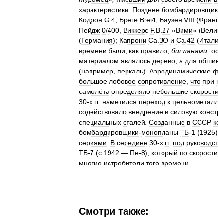
характеристики
.
Позднее
бомбардировщик
Кодрон
G
.
4
,
Бреге
Brei4
,
Ваузен
VIII
(
Фран
Пейдж
0
/
400
,
Виккерс
F
.
B
.
27
«
Вими
» (
Вели
(
Германия
);
Капрони
Са
.
ЗО
и
Са
.
42
(
Итал
времени
были
,
как
правило
,
бипланами
;
о
материалом
являлось
дерево
,
а
для
обшив
(
например
,
перкаль
).
Аэродинамические
ф
большое
лобовое
сопротивление
,
что
при
самолёта
определяло
небольшие
скорост
30
-
х
гг
.
наметился
переход
к
цельнометал
содействовало
внедрение
в
силовую
конст
специальных
сталей
.
Созданные
в
СССР
к
бомбардировщики
-
монопланы
ТБ
-
1
(
1925
сериями
.
В
середине
30
-
х
гг
.
под
руководс
ТБ
-
7
(
с
1942
—
Пе
-
8
),
который
по
скорости
многие
истребители
того
времени
.
Смотри
также: