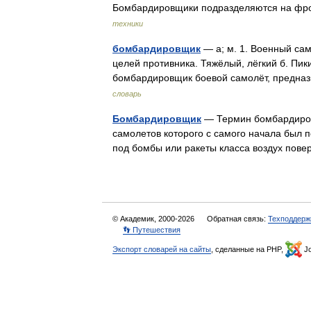
Бомбардировщики подразделяются на фро
техники
бомбардировщик
— а; м. 1. Военный са
целей противника. Тяжёлый, лёгкий б. Пик
бомбардировщик боевой самолёт, предн
словарь
Бомбардировщик
— Термин бомбардировщ
самолетов которого с самого начала был 
под бомбы или ракеты класса воздух пове
© Академик, 2000-2026
Обратная связь:
Техподдерж
👣 Путешествия
Экспорт словарей на сайты
, сделанные на PHP,
Jo