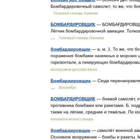
Бомбардировочный самолет; то же, что бо
Толковый словарь Ушакова
БОМБАРДИРОВЩИК
— БОМБАРДИРОВЩИК, 
Лётчик бомбардировочной авиации. Толков
…
Толковый словарь Ожегова
бомбардировщик
— а, м. 1. То же, что 
поражения бомбами наземных и морских ц
горизонтали, а пикирующих бомбардировщ
галлицизмов русского языка
Бомбардировщик
— Сюда перенаправляет
…
Википедия
БОМБАРДИРОВЩИК
— боевой самолёт, п
противника бомбами или ракетами. Б. подр
также на лёгкие, средние и тяжёлые. По к
политехнический словарь
бомбардировщик
— самолёт военной ави
Основное вооружение – бомбы и ракеты. М