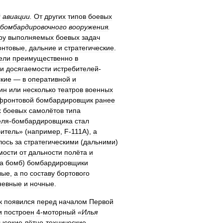
й
авиации
.
От
других
типов
боевых
бомбардировочного
вооружения
.
ру
выполняемых
боевых
задач
нтовые
,
дальние
и
стратегические
.
ели
преимущественно
в
и
досягаемости
истребителей
-
ские
—
в
оперативной
и
ин
или
несколько
театров
военных
фронтовой
бомбардировщик
ранее
х
боевых
самолётов
типа
еля
-
бомбардировщика
стал
битель
» (
например
,
F
-
111A
),
а
лось
за
стратегическими
(
дальними
)
мости
от
дальности
полёта
и
а
бомб
)
бомбардировщики
лые
,
а
по
составу
бортового
невные
и
ночные
.
к
появился
перед
началом
Первой
и
построен
4
-
моторный
«
Илья
ысокие
лётно
-
технические