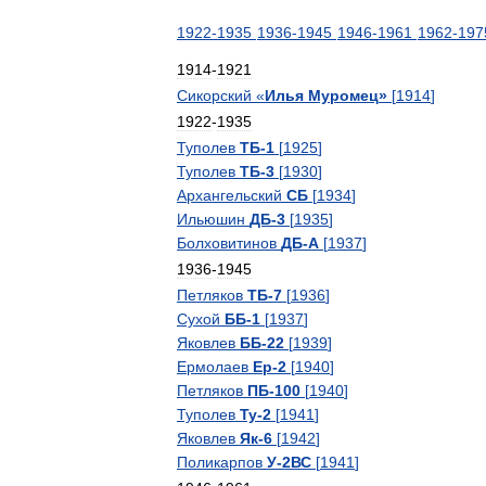
1922
-
1935
1936
-
1945
1946
-
1961
1962
-
197
1914
-
1921
Сикорский
«
Илья
Муромец
»
[
1914
]
1922
-
1935
Туполев
ТБ
-
1
[
1925
]
Туполев
ТБ
-
3
[
1930
]
Архангельский
СБ
[
1934
]
Ильюшин
ДБ
-
3
[
1935
]
Болховитинов
ДБ
-
А
[
1937
]
1936
-
1945
Петляков
ТБ
-
7
[
1936
]
Сухой
ББ
-
1
[
1937
]
Яковлев
ББ
-
22
[
1939
]
Ермолаев
Ер
-
2
[
1940
]
Петляков
ПБ
-
100
[
1940
]
Туполев
Ту
-
2
[
1941
]
Яковлев
Як
-
6
[
1942
]
Поликарпов
У
-
2ВС
[
1941
]