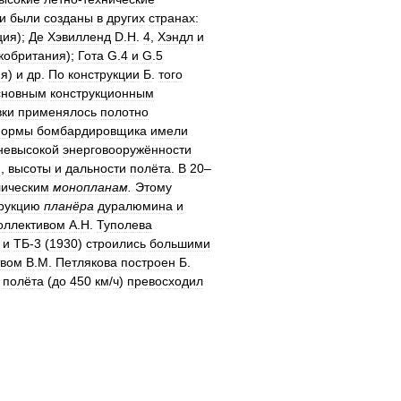
и
были
созданы
в
других
странах:
ция
);
Де
Хэвилленд
D
.
H
.
4
,
Хэндл
и
кобритания
);
Гота
G
.
4
и
G
.
5
ия
)
и
др
.
По
конструкции
Б
.
того
сновным
конструкционным
ки
применялось
полотно
ормы
бомбардировщика
имели
невысокой
энерговооружённости
и
,
высоты
и
дальности
полёта
.
В
20
–
лическим
монопланам
.
Этому
рукцию
планёра
дуралюмина
и
оллективом
А
.
Н
.
Туполева
)
и
ТБ
-
3
(
1930
)
строились
большими
твом
В
.
М
.
Петлякова
построен
Б
.
полёта
(
до
450
км
/
ч
)
превосходил