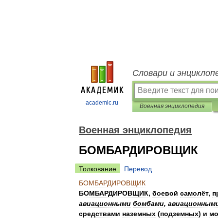
Словари и энциклоп
academic.ru
Военная энциклопедия
Военная энциклопедия
БОМБАРДИРОВЩИК
Толкование
Перевод
БОМБАРДИРОВЩИК
БОМБАРДИРОВЩИК
,
боевой
самолёт
,
п
авиационными
бомбами
,
авиационным
средствами
наземных
(
подземных
)
и
мо