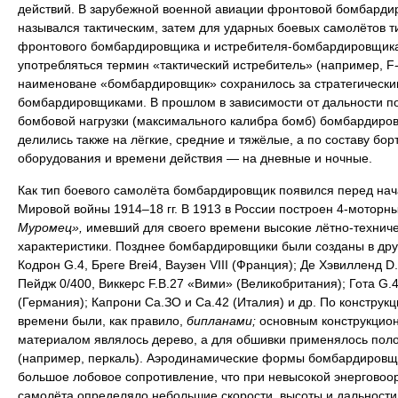
действий. В зарубежной военной авиации фронтовой бомбарди
назывался тактическим, затем для ударных боевых самолётов т
фронтового бомбардировщика и истребителя-бомбардировщика
употребляться термин «тактический истребитель» (например, F-
наименоване «бомбардировщик» сохранилось за стратегически
бомбардировщиками. В прошлом в зависимости от дальности п
бомбовой нагрузки (максимального калибра бомб) бомбардиро
делились также на лёгкие, средние и тяжёлые, а по составу бор
оборудования и времени действия — на дневные и ночные.
Как тип боевого самолёта бомбардировщик появился перед на
Мировой войны 1914–18 гг. В 1913 в России построен 4-моторн
Муромец»,
имевший для своего времени высокие лётно-технич
характеристики. Позднее бомбардировщики были созданы в дру
Кодрон G.4, Бреге Brei4, Ваузен VIII (Франция); Де Хэвилленд D.
Пейдж 0/400, Виккерс F.B.27 «Вими» (Великобритания); Гота G.4
(Германия); Капрони Са.ЗО и Са.42 (Италия) и др. По конструкци
времени были, как правило,
бипланами;
основным конструкцио
материалом являлось дерево, а для обшивки применялось пол
(например, перкаль). Аэродинамические формы бомбардировщ
большое лобовое сопротивление, что при невысокой энерговоо
самолёта определяло небольшие скорости, высоты и дальности 