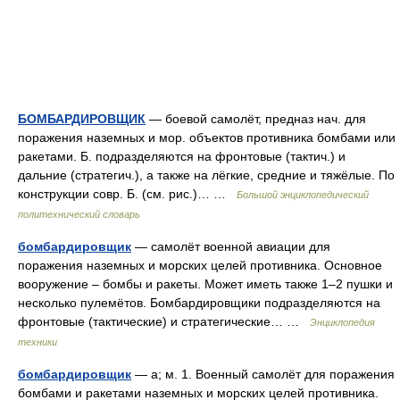
БОМБАРДИРОВЩИК
— боевой самолёт, предназ нач. для
поражения наземных и мор. объектов противника бомбами или
ракетами. Б. подразделяются на фронтовые (тактич.) и
дальние (стратегич.), а также на лёгкие, средние и тяжёлые. По
конструкции совр. Б. (см. рис.)… …
Большой энциклопедический
политехнический словарь
бомбардировщик
— самолёт военной авиации для
поражения наземных и морских целей противника. Основное
вооружение – бомбы и ракеты. Может иметь также 1–2 пушки и
несколько пулемётов. Бомбардировщики подразделяются на
фронтовые (тактические) и стратегические… …
Энциклопедия
техники
бомбардировщик
— а; м. 1. Военный самолёт для поражения
бомбами и ракетами наземных и морских целей противника.