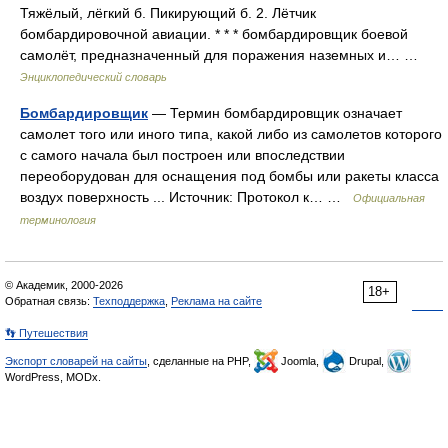
Тяжёлый, лёгкий б. Пикирующий б. 2. Лётчик
бомбардировочной авиации. * * * бомбардировщик боевой
самолёт, предназначенный для поражения наземных и… …
Энциклопедический словарь
Бомбардировщик
— Термин бомбардировщик означает
самолет того или иного типа, какой либо из самолетов которого
с самого начала был построен или впоследствии
переоборудован для оснащения под бомбы или ракеты класса
воздух поверхность ... Источник: Протокол к… …
Официальная
терминология
© Академик, 2000-2026
18+
Обратная связь:
Техподдержка
,
Реклама на сайте
👣 Путешествия
Экспорт словарей на сайты
, сделанные на PHP,
Joomla,
Drupal,
WordPress, MODx.