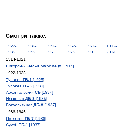
Смотри также:
1922-
1936-
1946-
1962-
1976-
1992-
1935
1945
1961
1975
1991
2004
1914-1921
Сикорский «
Илья Муромец»
[1914]
1922-1935
Туполев
ТБ-1
[1925]
Туполев
ТБ-3
[1930]
Архангельский
СБ
[1934]
Ильюшин
ДБ-3
[1935]
Болховитинов
ДБ-А
[1937]
1936-1945
Петляков
ТБ-7
[1936]
Сухой
ББ-1
[1937]