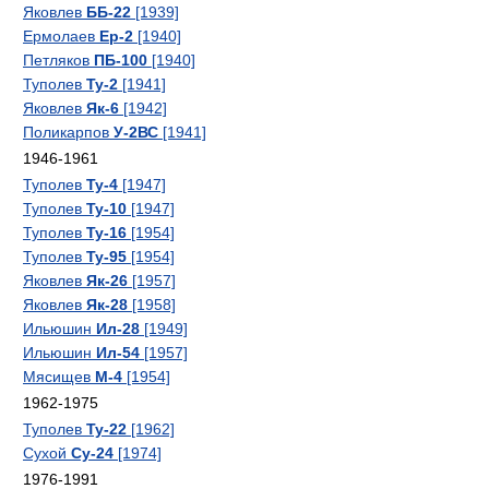
Яковлев
ББ-22
[1939]
Ермолаев
Ер-2
[1940]
Петляков
ПБ-100
[1940]
Туполев
Ту-2
[1941]
Яковлев
Як-6
[1942]
Поликарпов
У-2ВС
[1941]
1946-1961
Туполев
Ту-4
[1947]
Туполев
Ту-10
[1947]
Туполев
Ту-16
[1954]
Туполев
Ту-95
[1954]
Яковлев
Як-26
[1957]
Яковлев
Як-28
[1958]
Ильюшин
Ил-28
[1949]
Ильюшин
Ил-54
[1957]
Мясищев
М-4
[1954]
1962-1975
Туполев
Ту-22
[1962]
Сухой
Су-24
[1974]
1976-1991