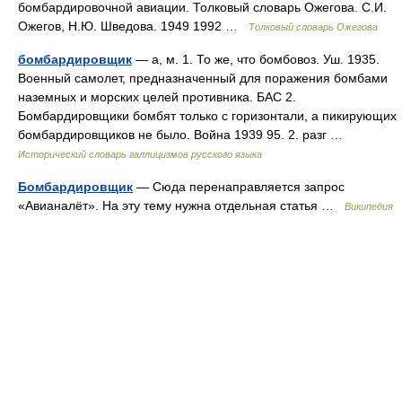
бомбардировочной авиации. Толковый словарь Ожегова. С.И.
Ожегов, Н.Ю. Шведова. 1949 1992 …
Толковый словарь Ожегова
бомбардировщик
— а, м. 1. То же, что бомбовоз. Уш. 1935.
Военный самолет, предназначенный для поражения бомбами
наземных и морских целей противника. БАС 2.
Бомбардировщики бомбят только с горизонтали, а пикирующих
бомбардировщиков не было. Война 1939 95. 2. разг …
Исторический словарь галлицизмов русского языка
Бомбардировщик
— Сюда перенаправляется запрос
«Авианалёт». На эту тему нужна отдельная статья …
Википедия