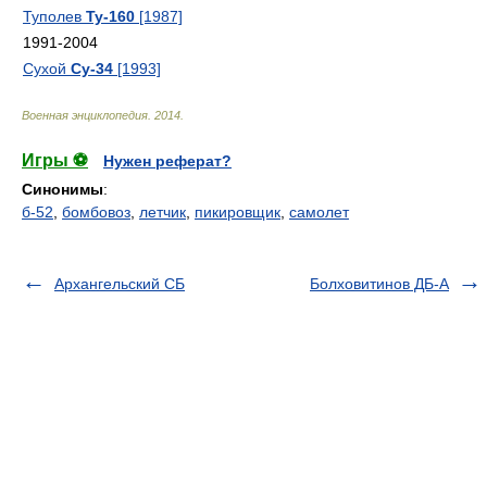
Туполев
Ту-160
[1987]
1991-2004
Сухой
Су-34
[1993]
Военная энциклопедия
.
2014
.
Игры ⚽
Нужен реферат?
Синонимы
:
б-52
,
бомбовоз
,
летчик
,
пикировщик
,
самолет
Архангельский СБ
Болховитинов ДБ-А