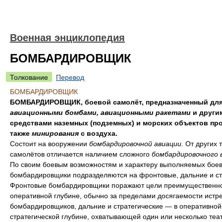
Военная энциклопедия
БОМБАРДИРОВЩИК
Толкование
Перевод
БОМБАРДИРОВЩИК
БОМБАРДИРОВЩИК, боевой самолёт, предназначенный для
авиационными бомбами, авиационными ракетами
и други
средствами наземных (подземных) и морских объектов про
также
минирования
с воздуха.
Состоит на вооружении
бомбардировочной авиации.
От других 
самолётов отличается наличием сложного
бомбардировочного 
По своим боевым возможностям и характеру выполняемых боев
бомбардировщики подразделяются на фронтовые, дальние и ст
Фронтовые бомбардировщики поражают цели преимущественно
оперативной глубине, обычно за пределами досягаемости истр
бомбардировщиков, дальние и стратегические — в оперативной
стратегической глубине, охватывающей один или несколько теа