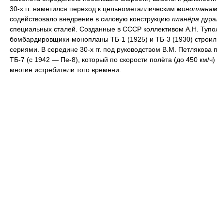
30-х гг. наметился переход к цельнометаллическим
монопланам
содействовало внедрение в силовую конструкцию
планёра
дура
специальных сталей. Созданные в СССР коллективом А.Н. Тупо
бомбардировщики-монопланы ТБ-1 (1925) и ТБ-3 (1930) строи
сериями. В середине 30-х гг. под руководством В.М. Петлякова 
ТБ-7 (с 1942 — Пе-8), который по скорости полёта (до 450 км/ч
многие истребители того времени.