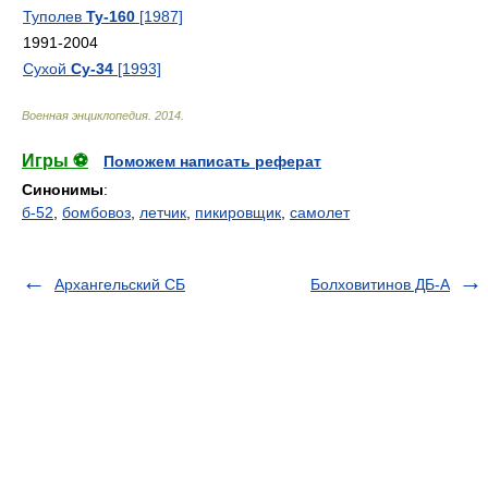
Туполев
Ту-160
[1987]
1991-2004
Сухой
Су-34
[1993]
Военная энциклопедия
.
2014
.
Игры ⚽
Поможем написать реферат
Синонимы
:
б-52
,
бомбовоз
,
летчик
,
пикировщик
,
самолет
Архангельский СБ
Болховитинов ДБ-А