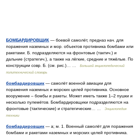
БОМБАРДИРОВЩИК
— боевой самолёт, предназ нач. для
поражения наземных и мор. объектов противника бомбами или
ракетами. Б. подразделяются на фронтовые (тактич.) и
дальние (стратегич.), а также на лёгкие, средние и тяжёлые. По
конструкции совр. Б. (см. рис.)… …
Большой энциклопедический
политехнический словарь
бомбардировщик
— самолёт военной авиации для
поражения наземных и морских целей противника. Основное
вооружение – бомбы и ракеты. Может иметь также 1–2 пушки и
несколько пулемётов. Бомбардировщики подразделяются на
фронтовые (тактические) и стратегические… …
Энциклопедия
техники
бомбардировщик
— а; м. 1. Военный самолёт для поражения
бомбами и ракетами наземных и морских целей противника.