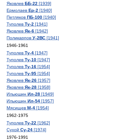
Яковлев
ББ-22
[1939]
Ермолаев
Ер-2
[1940]
Петляков
ПБ-100
[1940]
Туполев
Ту-2
[1941]
Яковлев
Як-6
[1942]
Поликарпов
У-2ВС
[1941]
1946-1961
Туполев
Ту-4
[1947]
Туполев
Ту-10
[1947]
Туполев
Ту-16
[1954]
Туполев
Ту-95
[1954]
Яковлев
Як-26
[1957]
Яковлев
Як-28
[1958]
Ильюшин
Ил-28
[1949]
Ильюшин
Ил-54
[1957]
Мясищев
М-4
[1954]
1962-1975
Туполев
Ту-22
[1962]
Сухой
Су-24
[1974]
1976-1991