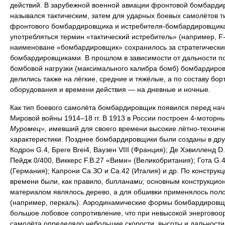
действий. В зарубежной военной авиации фронтовой бомбарди
назывался тактическим, затем для ударных боевых самолётов т
фронтового бомбардировщика и истребителя-бомбардировщика
употребляться термин «тактический истребитель» (например, F-
наименоване «бомбардировщик» сохранилось за стратегически
бомбардировщиками. В прошлом в зависимости от дальности п
бомбовой нагрузки (максимального калибра бомб) бомбардиро
делились также на лёгкие, средние и тяжёлые, а по составу бор
оборудования и времени действия — на дневные и ночные.
Как тип боевого самолёта бомбардировщик появился перед на
Мировой войны 1914–18 гг. В 1913 в России построен 4-моторн
Муромец»,
имевший для своего времени высокие лётно-технич
характеристики. Позднее бомбардировщики были созданы в дру
Кодрон G.4, Бреге Brei4, Ваузен VIII (Франция); Де Хэвилленд D.
Пейдж 0/400, Виккерс F.B.27 «Вими» (Великобритания); Гота G.4
(Германия); Капрони Са.ЗО и Са.42 (Италия) и др. По конструкци
времени были, как правило,
бипланами;
основным конструкцио
материалом являлось дерево, а для обшивки применялось пол
(например, перкаль). Аэродинамические формы бомбардировщ
большое лобовое сопротивление, что при невысокой энерговоо
самолёта определяло небольшие скорости, высоты и дальности 