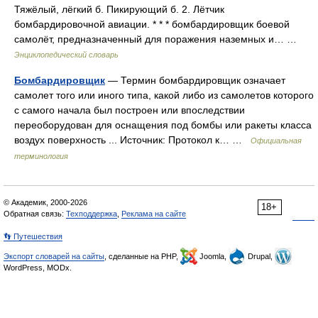
Тяжёлый, лёгкий б. Пикирующий б. 2. Лётчик
бомбардировочной авиации. * * * бомбардировщик боевой
самолёт, предназначенный для поражения наземных и… …
Энциклопедический словарь
Бомбардировщик
— Термин бомбардировщик означает
самолет того или иного типа, какой либо из самолетов которого
с самого начала был построен или впоследствии
переоборудован для оснащения под бомбы или ракеты класса
воздух поверхность ... Источник: Протокол к… …
Официальная
терминология
© Академик, 2000-2026
18+
Обратная связь:
Техподдержка
,
Реклама на сайте
👣 Путешествия
Экспорт словарей на сайты
, сделанные на PHP,
Joomla,
Drupal,
WordPress, MODx.