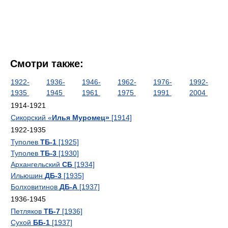
Смотри также:
1922-
1936-
1946-
1962-
1976-
1992-
1935
1945
1961
1975
1991
2004
1914-1921
Сикорский «
Илья Муромец»
[1914]
1922-1935
Туполев
ТБ-1
[1925]
Туполев
ТБ-3
[1930]
Архангельский
СБ
[1934]
Ильюшин
ДБ-3
[1935]
Болховитинов
ДБ-А
[1937]
1936-1945
Петляков
ТБ-7
[1936]
Сухой
ББ-1
[1937]