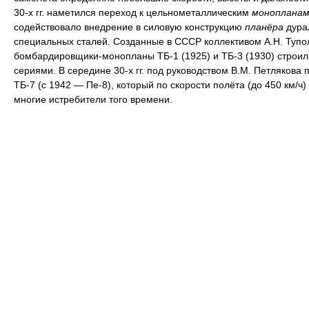
30-х гг. наметился переход к цельнометаллическим
монопланам
содействовало внедрение в силовую конструкцию
планёра
дура
специальных сталей. Созданные в СССР коллективом А.Н. Тупо
бомбардировщики-монопланы ТБ-1 (1925) и ТБ-3 (1930) строи
сериями. В середине 30-х гг. под руководством В.М. Петлякова 
ТБ-7 (с 1942 — Пе-8), который по скорости полёта (до 450 км/ч
многие истребители того времени.