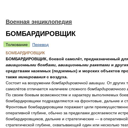
Военная энциклопедия
БОМБАРДИРОВЩИК
Толкование
Перевод
БОМБАРДИРОВЩИК
БОМБАРДИРОВЩИК, боевой самолёт, предназначенный для
авиационными бомбами, авиационными ракетами
и други
средствами наземных (подземных) и морских объектов про
также
минирования
с воздуха.
Состоит на вооружении
бомбардировочной авиации.
От других 
самолётов отличается наличием сложного
бомбардировочного 
По своим боевым возможностям и характеру выполняемых боев
бомбардировщики подразделяются на фронтовые, дальние и ст
Фронтовые бомбардировщики поражают цели преимущественно
оперативной глубине, обычно за пределами досягаемости истр
бомбардировщиков, дальние и стратегические — в оперативной
стратегической глубине, охватывающей один или несколько теа