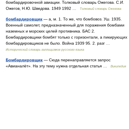
бомбардировочной авиации. Толковый словарь Ожегова. С.И.
Ожегов, Н.Ю. Шведова. 1949 1992 …
Толковый словарь Ожегова
бомбардировщик
— а, м. 1. То же, что бомбовоз. Уш. 1935.
Военный самолет, предназначенный для поражения бомбами
наземных и морских целей противника. БАС 2.
Бомбардировщики бомбят только с горизонтали, а пикирующих
бомбардировщиков не было. Война 1939 95. 2. разг …
Исторический словарь галлицизмов русского языка
Бомбардировщик
— Сюда перенаправляется запрос
«Авианалёт». На эту тему нужна отдельная статья …
Википедия