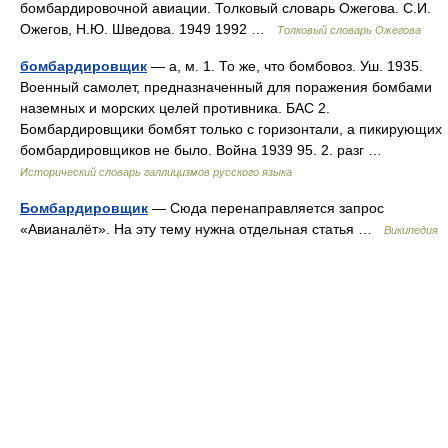
бомбардировочной авиации. Толковый словарь Ожегова. С.И.
Ожегов, Н.Ю. Шведова. 1949 1992 …
Толковый словарь Ожегова
бомбардировщик
— а, м. 1. То же, что бомбовоз. Уш. 1935.
Военный самолет, предназначенный для поражения бомбами
наземных и морских целей противника. БАС 2.
Бомбардировщики бомбят только с горизонтали, а пикирующих
бомбардировщиков не было. Война 1939 95. 2. разг …
Исторический словарь галлицизмов русского языка
Бомбардировщик
— Сюда перенаправляется запрос
«Авианалёт». На эту тему нужна отдельная статья …
Википедия