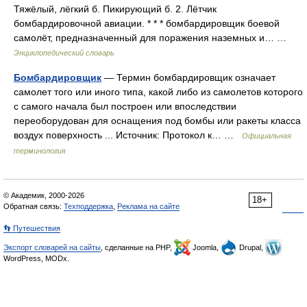
Тяжёлый, лёгкий б. Пикирующий б. 2. Лётчик
бомбардировочной авиации. * * * бомбардировщик боевой
самолёт, предназначенный для поражения наземных и… …
Энциклопедический словарь
Бомбардировщик
— Термин бомбардировщик означает
самолет того или иного типа, какой либо из самолетов которого
с самого начала был построен или впоследствии
переоборудован для оснащения под бомбы или ракеты класса
воздух поверхность ... Источник: Протокол к… …
Официальная
терминология
© Академик, 2000-2026
18+
Обратная связь:
Техподдержка
,
Реклама на сайте
👣 Путешествия
Экспорт словарей на сайты
, сделанные на PHP,
Joomla,
Drupal,
WordPress, MODx.