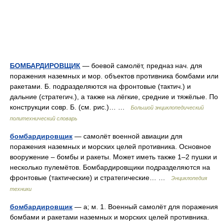
БОМБАРДИРОВЩИК
— боевой самолёт, предназ нач. для
поражения наземных и мор. объектов противника бомбами или
ракетами. Б. подразделяются на фронтовые (тактич.) и
дальние (стратегич.), а также на лёгкие, средние и тяжёлые. По
конструкции совр. Б. (см. рис.)… …
Большой энциклопедический
политехнический словарь
бомбардировщик
— самолёт военной авиации для
поражения наземных и морских целей противника. Основное
вооружение – бомбы и ракеты. Может иметь также 1–2 пушки и
несколько пулемётов. Бомбардировщики подразделяются на
фронтовые (тактические) и стратегические… …
Энциклопедия
техники
бомбардировщик
— а; м. 1. Военный самолёт для поражения
бомбами и ракетами наземных и морских целей противника.