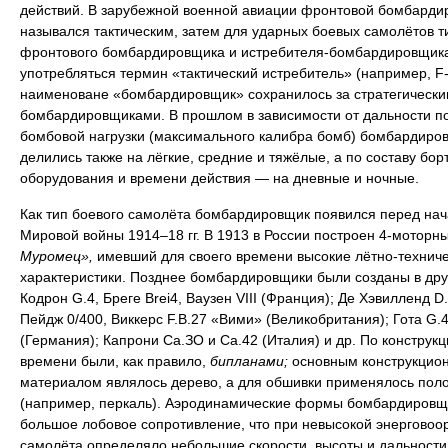
действий. В зарубежной военной авиации фронтовой бомбарди
назывался тактическим, затем для ударных боевых самолётов т
фронтового бомбардировщика и истребителя-бомбардировщика
употребляться термин «тактический истребитель» (например, F-
наименоване «бомбардировщик» сохранилось за стратегически
бомбардировщиками. В прошлом в зависимости от дальности п
бомбовой нагрузки (максимального калибра бомб) бомбардиро
делились также на лёгкие, средние и тяжёлые, а по составу бор
оборудования и времени действия — на дневные и ночные.
Как тип боевого самолёта бомбардировщик появился перед на
Мировой войны 1914–18 гг. В 1913 в России построен 4-моторн
Муромец»,
имевший для своего времени высокие лётно-технич
характеристики. Позднее бомбардировщики были созданы в дру
Кодрон G.4, Бреге Brei4, Ваузен VIII (Франция); Де Хэвилленд D.
Пейдж 0/400, Виккерс F.B.27 «Вими» (Великобритания); Гота G.4
(Германия); Капрони Са.ЗО и Са.42 (Италия) и др. По конструкци
времени были, как правило,
бипланами;
основным конструкцио
материалом являлось дерево, а для обшивки применялось пол
(например, перкаль). Аэродинамические формы бомбардировщ
большое лобовое сопротивление, что при невысокой энерговоо
самолёта определяло небольшие скорости, высоты и дальности 