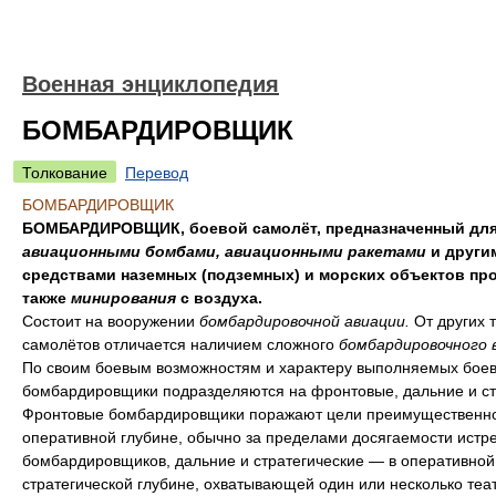
Военная энциклопедия
БОМБАРДИРОВЩИК
Толкование
Перевод
БОМБАРДИРОВЩИК
БОМБАРДИРОВЩИК, боевой самолёт, предназначенный для
авиационными бомбами, авиационными ракетами
и други
средствами наземных (подземных) и морских объектов про
также
минирования
с воздуха.
Состоит на вооружении
бомбардировочной авиации.
От других 
самолётов отличается наличием сложного
бомбардировочного 
По своим боевым возможностям и характеру выполняемых боев
бомбардировщики подразделяются на фронтовые, дальние и ст
Фронтовые бомбардировщики поражают цели преимущественно
оперативной глубине, обычно за пределами досягаемости истр
бомбардировщиков, дальние и стратегические — в оперативной
стратегической глубине, охватывающей один или несколько теа