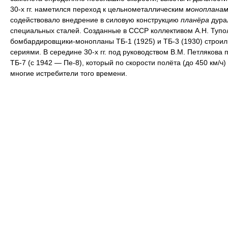
30-х гг. наметился переход к цельнометаллическим
монопланам
содействовало внедрение в силовую конструкцию
планёра
дура
специальных сталей. Созданные в СССР коллективом А.Н. Тупо
бомбардировщики-монопланы ТБ-1 (1925) и ТБ-3 (1930) строи
сериями. В середине 30-х гг. под руководством В.М. Петлякова 
ТБ-7 (с 1942 — Пе-8), который по скорости полёта (до 450 км/ч
многие истребители того времени.