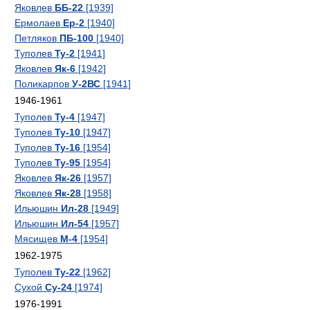
Яковлев
ББ-22
[1939]
Ермолаев
Ер-2
[1940]
Петляков
ПБ-100
[1940]
Туполев
Ту-2
[1941]
Яковлев
Як-6
[1942]
Поликарпов
У-2ВС
[1941]
1946-1961
Туполев
Ту-4
[1947]
Туполев
Ту-10
[1947]
Туполев
Ту-16
[1954]
Туполев
Ту-95
[1954]
Яковлев
Як-26
[1957]
Яковлев
Як-28
[1958]
Ильюшин
Ил-28
[1949]
Ильюшин
Ил-54
[1957]
Мясищев
М-4
[1954]
1962-1975
Туполев
Ту-22
[1962]
Сухой
Су-24
[1974]
1976-1991