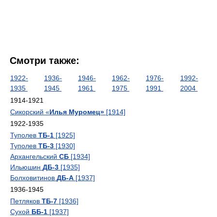
Смотри также:
1922-
1936-
1946-
1962-
1976-
1992-
1935
1945
1961
1975
1991
2004
1914-1921
Сикорский «
Илья Муромец»
[1914]
1922-1935
Туполев
ТБ-1
[1925]
Туполев
ТБ-3
[1930]
Архангельский
СБ
[1934]
Ильюшин
ДБ-3
[1935]
Болховитинов
ДБ-А
[1937]
1936-1945
Петляков
ТБ-7
[1936]
Сухой
ББ-1
[1937]