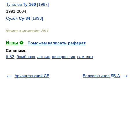
Туполев
Ту-160
[1987]
1991-2004
Сухой
Су-34
[1993]
Военная энциклопедия
.
2014
.
Игры ⚽
Поможем написать реферат
Синонимы
:
б-52
,
бомбовоз
,
летчик
,
пикировщик
,
самолет
Архангельский СБ
Болховитинов ДБ-А