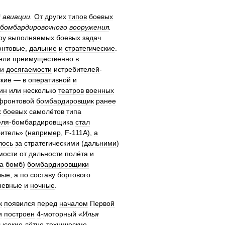
й
авиации
.
От
других
типов
боевых
бомбардировочного
вооружения
.
ру
выполняемых
боевых
задач
нтовые
,
дальние
и
стратегические
.
ели
преимущественно
в
и
досягаемости
истребителей
-
ские
—
в
оперативной
и
ин
или
несколько
театров
военных
фронтовой
бомбардировщик
ранее
х
боевых
самолётов
типа
еля
-
бомбардировщика
стал
битель
» (
например
,
F
-
111A
),
а
лось
за
стратегическими
(
дальними
)
мости
от
дальности
полёта
и
а
бомб
)
бомбардировщики
лые
,
а
по
составу
бортового
невные
и
ночные
.
к
появился
перед
началом
Первой
и
построен
4
-
моторный
«
Илья
ысокие
лётно
-
технические