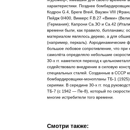
характеристики
.
Позднее
бомбардировщик
Кодрон
G
.
4
,
Бреге
Brei4
,
Ваузен
VIII
(
Фран
Пейдж
0
/
400
,
Виккерс
F
.
B
.
27
«
Вими
» (
Вели
(
Германия
);
Капрони
Са
.
ЗО
и
Са
.
42
(
Итал
времени
были
,
как
правило
,
бипланами
;
о
материалом
являлось
дерево
,
а
для
обшив
(
например
,
перкаль
).
Аэродинамические
ф
большое
лобовое
сопротивление
,
что
при
самолёта
определяло
небольшие
скорост
30
-
х
гг
.
наметился
переход
к
цельнометал
содействовало
внедрение
в
силовую
конст
специальных
сталей
.
Созданные
в
СССР
к
бомбардировщики
-
монопланы
ТБ
-
1
(
1925
сериями
.
В
середине
30
-
х
гг
.
под
руководс
ТБ
-
7
(
с
1942
—
Пе
-
8
),
который
по
скорости
многие
истребители
того
времени
.
Смотри
также: