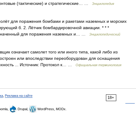
нтовые (тактические) и стратегические… …
Энциклопедия
молёт для поражения бомбами и ракетами наземных и морских
ирующий б. 2. Лётчик бомбардировочной авиации. * * *
азначенный для поражения наземных и… …
Энциклопедический
ик означает самолет того или иного типа, какой либо из
построен или впоследствии переоборудован для оснащения
рхность ... Источник: Протокол к… …
Официальная терминология
ка
,
Реклама на сайте
18+
omla,
Drupal,
WordPress, MODx.