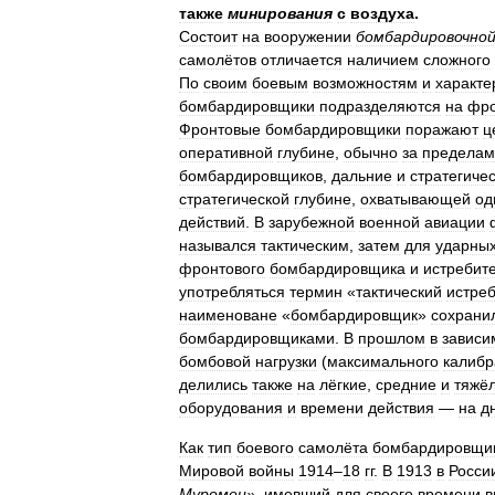
также
минирования
с
воздуха
.
Состоит
на
вооружении
бомбардировочно
самолётов
отличается
наличием
сложного
По
своим
боевым
возможностям
и
характе
бомбардировщики
подразделяются
на
фро
Фронтовые
бомбардировщики
поражают
ц
оперативной
глубине
,
обычно
за
пределам
бомбардировщиков
,
дальние
и
стратегиче
стратегической
глубине
,
охватывающей
од
действий
.
В
зарубежной
военной
авиации
назывался
тактическим
,
затем
для
ударны
фронтового
бомбардировщика
и
истребит
употребляться
термин
«
тактический
истре
наименоване
«
бомбардировщик
»
сохрани
бомбардировщиками
.
В
прошлом
в
зависи
бомбовой
нагрузки
(
максимального
калибр
делились
также
на
лёгкие
,
средние
и
тяжё
оборудования
и
времени
действия
—
на
д
Как
тип
боевого
самолёта
бомбардировщи
Мировой
войны
1914
–
18
гг
.
В
1913
в
Росси
Муромец
»,
имевший
для
своего
времени
в