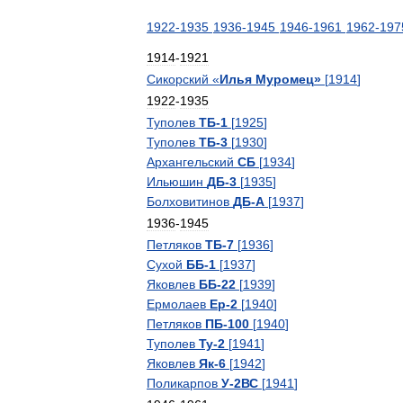
1922
-
1935
1936
-
1945
1946
-
1961
1962
-
197
1914
-
1921
Сикорский
«
Илья
Муромец
»
[
1914
]
1922
-
1935
Туполев
ТБ
-
1
[
1925
]
Туполев
ТБ
-
3
[
1930
]
Архангельский
СБ
[
1934
]
Ильюшин
ДБ
-
3
[
1935
]
Болховитинов
ДБ
-
А
[
1937
]
1936
-
1945
Петляков
ТБ
-
7
[
1936
]
Сухой
ББ
-
1
[
1937
]
Яковлев
ББ
-
22
[
1939
]
Ермолаев
Ер
-
2
[
1940
]
Петляков
ПБ
-
100
[
1940
]
Туполев
Ту
-
2
[
1941
]
Яковлев
Як
-
6
[
1942
]
Поликарпов
У
-
2ВС
[
1941
]