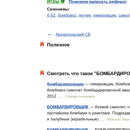
Игры ⚽
Поможем написать реферат
Синонимы
:
б-52
,
бомбовоз
,
летчик
,
пикировщик
,
самол
Архангельский СБ
Полезное
Смотреть что такое "БОМБАРДИРО
бомбардировщик
— пикировщик, бомбово
бомбовоз самолет бомбардировочной авиац
2012 …
Словарь синонимов
БОМБАРДИРОВЩИК
— боевой самолет, п
противника бомбами и ракетами. Подразде
и палубные (корабельные) …
Большой Энцик
БОМБАРДИРОВЩИК
— БОМБАРДИРОВЩИК, 