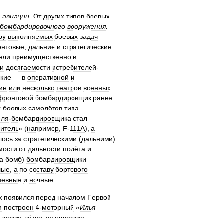
й
авиации
.
От
других
типов
боевых
бомбардировочного
вооружения
.
ру
выполняемых
боевых
задач
нтовые
,
дальние
и
стратегические
.
ели
преимущественно
в
и
досягаемости
истребителей
-
ские
—
в
оперативной
и
ин
или
несколько
театров
военных
фронтовой
бомбардировщик
ранее
х
боевых
самолётов
типа
еля
-
бомбардировщика
стал
битель
» (
например
,
F
-
111A
),
а
лось
за
стратегическими
(
дальними
)
мости
от
дальности
полёта
и
а
бомб
)
бомбардировщики
лые
,
а
по
составу
бортового
невные
и
ночные
.
к
появился
перед
началом
Первой
и
построен
4
-
моторный
«
Илья
ысокие
лётно
-
технические