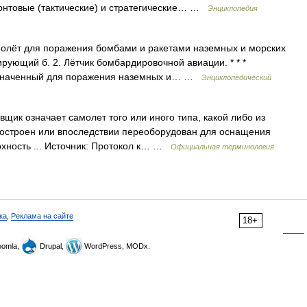
нтовые (тактические) и стратегические… …
Энциклопедия
молёт для поражения бомбами и ракетами наземных и морских
ирующий б. 2. Лётчик бомбардировочной авиации. * * *
азначенный для поражения наземных и… …
Энциклопедический
ик означает самолет того или иного типа, какой либо из
построен или впоследствии переоборудован для оснащения
рхность ... Источник: Протокол к… …
Официальная терминология
ка
,
Реклама на сайте
18+
omla,
Drupal,
WordPress, MODx.