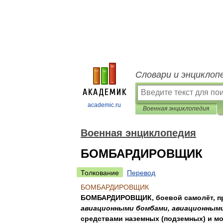
Словари и энциклоп
academic.ru
Военная энциклопедия
Военная энциклопедия
БОМБАРДИРОВЩИК
Толкование
Перевод
БОМБАРДИРОВЩИК
БОМБАРДИРОВЩИК
,
боевой
самолёт
,
п
авиационными
бомбами
,
авиационным
средствами
наземных
(
подземных
)
и
мо