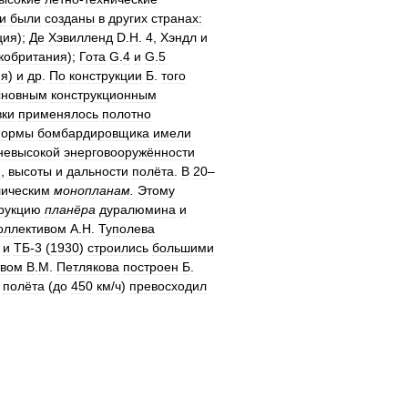
и
были
созданы
в
других
странах:
ция
);
Де
Хэвилленд
D
.
H
.
4
,
Хэндл
и
кобритания
);
Гота
G
.
4
и
G
.
5
ия
)
и
др
.
По
конструкции
Б
.
того
сновным
конструкционным
ки
применялось
полотно
ормы
бомбардировщика
имели
невысокой
энерговооружённости
и
,
высоты
и
дальности
полёта
.
В
20
–
лическим
монопланам
.
Этому
рукцию
планёра
дуралюмина
и
оллективом
А
.
Н
.
Туполева
)
и
ТБ
-
3
(
1930
)
строились
большими
твом
В
.
М
.
Петлякова
построен
Б
.
полёта
(
до
450
км
/
ч
)
превосходил