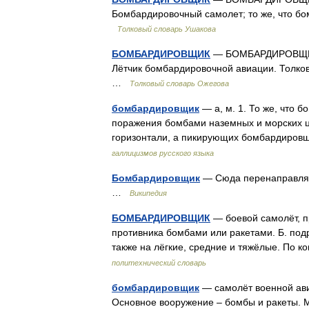
Бомбардировочный самолет; то же, что бо
Толковый словарь Ушакова
БОМБАРДИРОВЩИК
— БОМБАРДИРОВЩИК, 
Лётчик бомбардировочной авиации. Толков
…
Толковый словарь Ожегова
бомбардировщик
— а, м. 1. То же, что 
поражения бомбами наземных и морских ц
горизонтали, а пикирующих бомбардировщ
галлицизмов русского языка
Бомбардировщик
— Сюда перенаправляет
…
Википедия
БОМБАРДИРОВЩИК
— боевой самолёт, п
противника бомбами или ракетами. Б. подр
также на лёгкие, средние и тяжёлые. По к
политехнический словарь
бомбардировщик
— самолёт военной ави
Основное вооружение – бомбы и ракеты. М