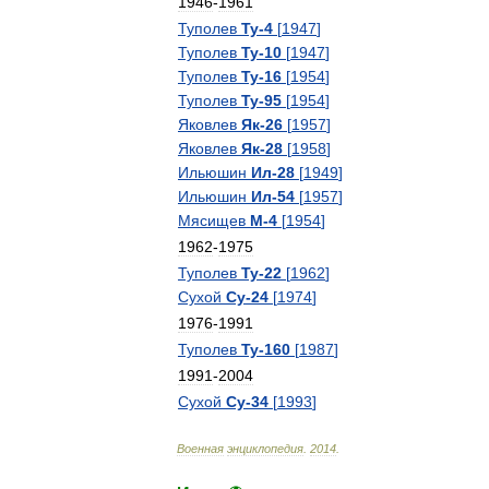
1946
-
1961
Туполев
Ту
-
4
[
1947
]
Туполев
Ту
-
10
[
1947
]
Туполев
Ту
-
16
[
1954
]
Туполев
Ту
-
95
[
1954
]
Яковлев
Як
-
26
[
1957
]
Яковлев
Як
-
28
[
1958
]
Ильюшин
Ил
-
28
[
1949
]
Ильюшин
Ил
-
54
[
1957
]
Мясищев
М
-
4
[
1954
]
1962
-
1975
Туполев
Ту
-
22
[
1962
]
Сухой
Су
-
24
[
1974
]
1976
-
1991
Туполев
Ту
-
160
[
1987
]
1991
-
2004
Сухой
Су
-
34
[
1993
]
Военная
энциклопедия
.
2014
.