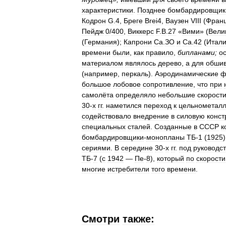
характеристики
.
Позднее
бомбардировщик
Кодрон
G
.
4
,
Бреге
Brei4
,
Ваузен
VIII
(
Фран
Пейдж
0
/
400
,
Виккерс
F
.
B
.
27
«
Вими
» (
Вели
(
Германия
);
Капрони
Са
.
ЗО
и
Са
.
42
(
Итал
времени
были
,
как
правило
,
бипланами
;
о
материалом
являлось
дерево
,
а
для
обшив
(
например
,
перкаль
).
Аэродинамические
ф
большое
лобовое
сопротивление
,
что
при
самолёта
определяло
небольшие
скорост
30
-
х
гг
.
наметился
переход
к
цельнометал
содействовало
внедрение
в
силовую
конст
специальных
сталей
.
Созданные
в
СССР
к
бомбардировщики
-
монопланы
ТБ
-
1
(
1925
сериями
.
В
середине
30
-
х
гг
.
под
руководс
ТБ
-
7
(
с
1942
—
Пе
-
8
),
который
по
скорости
многие
истребители
того
времени
.
Смотри
также: