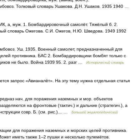
мбовоз. Толковый словарь Ушакова. Д.Н. Ушаков. 1935 1940 …
а, муж. 1. Бомбардировочный самолёт. Тяжёлый б. 2.
ый словарь Ожегова. С.И. Ожегов, Н.Ю. Шведова. 1949 1992
бомбовоз. Уш. 1935. Военный самолет, предназначенный для
елей противника. БАС 2. Бомбардировщики бомбят только с
иков не было. Война 1939 95. 2. разг …
Исторический словарь
ся запрос «Авианалёт». На эту тему нужна отдельная статья
редназ нач. для поражения наземных и мор. объектов
азделяются на фронтовые (тактич.) и дальние (стратегич.), а
онструкции совр. Б. (см. рис.)… …
Большой энциклопедический
ации для поражения наземных и морских целей противника.
ожет иметь также 1–2 пушки и несколько пулемётов.