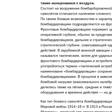
также
минирования
с
воздуха
.
Состоит
на
вооружении
бомбардировочно
самолётов
отличается
наличием
сложного
По
своим
боевым
возможностям
и
характе
бомбардировщики
подразделяются
на
фро
Фронтовые
бомбардировщики
поражают
ц
оперативной
глубине
,
обычно
за
пределам
бомбардировщиков
,
дальние
и
стратегиче
стратегической
глубине
,
охватывающей
од
действий
.
В
зарубежной
военной
авиации
назывался
тактическим
,
затем
для
ударны
фронтового
бомбардировщика
и
истребит
употребляться
термин
«
тактический
истре
наименоване
«
бомбардировщик
»
сохрани
бомбардировщиками
.
В
прошлом
в
зависи
бомбовой
нагрузки
(
максимального
калибр
делились
также
на
лёгкие
,
средние
и
тяжё
оборудования
и
времени
действия
—
на
д
Как
тип
боевого
самолёта
бомбардировщи
Мировой
войны
1914
–
18
гг
.
В
1913
в
Росси
Муромец
»,
имевший
для
своего
времени
в