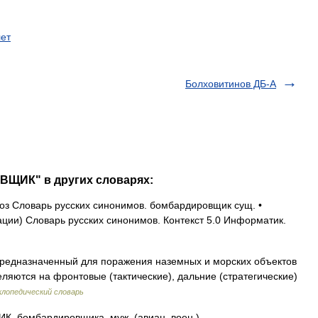
ет
Болховитинов ДБ-А
ВЩИК" в других словарях:
з Словарь русских синонимов. бомбардировщик сущ. •
ии) Словарь русских синонимов. Контекст 5.0 Информатик.
редназначенный для поражения наземных и морских объектов
ляются на фронтовые (тактические), дальние (стратегические)
лопедический словарь
бомбардировщика, муж. (авиац. воен.).