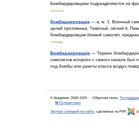
Бомбардировщики подразделяются на фро
техники
бомбардировщик
— а; м. 1. Военный са
целей противника. Тяжёлый, лёгкий б. Пик
бомбардировщик боевой самолёт, предн
словарь
Бомбардировщик
— Термин бомбардировщ
самолетов которого с самого начала был 
под бомбы или ракеты класса воздух пове
© Академик, 2000-2026
Обратная связь:
Техподдерж
👣 Путешествия
Экспорт словарей на сайты
, сделанные на PHP,
Jo