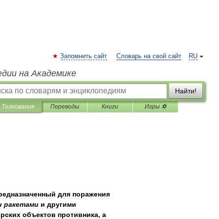
Запомнить сайт
Словарь на свой сайт
RU
едии на Академике
Найти!
Толкования
Переводы
Книги
Игры ⚽
редназначенный
для
поражения
и
ракетами
и
другими
рских
объектов
противника
,
а