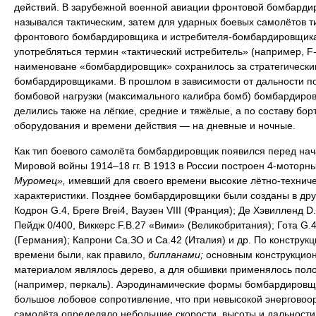
действий. В зарубежной военной авиации фронтовой бомбарди
назывался тактическим, затем для ударных боевых самолётов т
фронтового бомбардировщика и истребителя-бомбардировщика
употребляться термин «тактический истребитель» (например, F-
наименоване «бомбардировщик» сохранилось за стратегически
бомбардировщиками. В прошлом в зависимости от дальности п
бомбовой нагрузки (максимального калибра бомб) бомбардиро
делились также на лёгкие, средние и тяжёлые, а по составу бор
оборудования и времени действия — на дневные и ночные.
Как тип боевого самолёта бомбардировщик появился перед на
Мировой войны 1914–18 гг. В 1913 в России построен 4-моторн
Муромец»,
имевший для своего времени высокие лётно-технич
характеристики. Позднее бомбардировщики были созданы в дру
Кодрон G.4, Бреге Brei4, Ваузен VIII (Франция); Де Хэвилленд D.
Пейдж 0/400, Виккерс F.B.27 «Вими» (Великобритания); Гота G.4
(Германия); Капрони Са.ЗО и Са.42 (Италия) и др. По конструкци
времени были, как правило,
бипланами;
основным конструкцио
материалом являлось дерево, а для обшивки применялось пол
(например, перкаль). Аэродинамические формы бомбардировщ
большое лобовое сопротивление, что при невысокой энерговоо
самолёта определяло небольшие скорости, высоты и дальности 