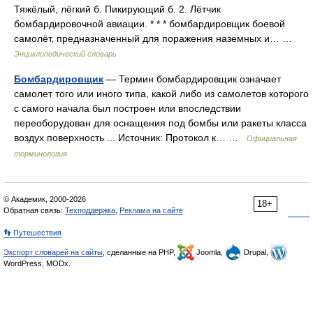
Тяжёлый, лёгкий б. Пикирующий б. 2. Лётчик
бомбардировочной авиации. * * * бомбардировщик боевой
самолёт, предназначенный для поражения наземных и… …
Энциклопедический словарь
Бомбардировщик
— Термин бомбардировщик означает
самолет того или иного типа, какой либо из самолетов которого
с самого начала был построен или впоследствии
переоборудован для оснащения под бомбы или ракеты класса
воздух поверхность ... Источник: Протокол к… …
Официальная
терминология
© Академик, 2000-2026
18+
Обратная связь:
Техподдержка
,
Реклама на сайте
👣 Путешествия
Экспорт словарей на сайты
, сделанные на PHP,
Joomla,
Drupal,
WordPress, MODx.