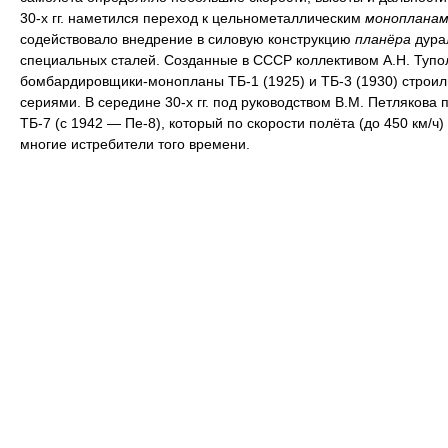
30-х гг. наметился переход к цельнометаллическим
монопланам
содействовало внедрение в силовую конструкцию
планёра
дура
специальных сталей. Созданные в СССР коллективом А.Н. Тупо
бомбардировщики-монопланы ТБ-1 (1925) и ТБ-3 (1930) строи
сериями. В середине 30-х гг. под руководством В.М. Петлякова 
ТБ-7 (с 1942 — Пе-8), который по скорости полёта (до 450 км/ч
многие истребители того времени.