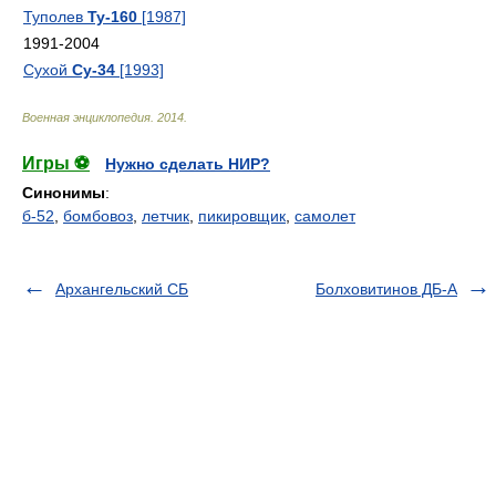
Туполев
Ту-160
[1987]
1991-2004
Сухой
Су-34
[1993]
Военная энциклопедия
.
2014
.
Игры ⚽
Нужно сделать НИР?
Синонимы
:
б-52
,
бомбовоз
,
летчик
,
пикировщик
,
самолет
Архангельский СБ
Болховитинов ДБ-А