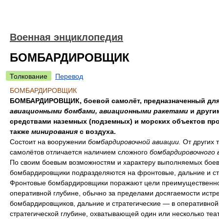
Военная энциклопедия
БОМБАРДИРОВЩИК
Толкование
Перевод
БОМБАРДИРОВЩИК
БОМБАРДИРОВЩИК, боевой самолёт, предназначенный для
авиационными бомбами, авиационными ракетами
и други
средствами наземных (подземных) и морских объектов про
также
минирования
с воздуха.
Состоит на вооружении
бомбардировочной авиации.
От других 
самолётов отличается наличием сложного
бомбардировочного 
По своим боевым возможностям и характеру выполняемых боев
бомбардировщики подразделяются на фронтовые, дальние и ст
Фронтовые бомбардировщики поражают цели преимущественно
оперативной глубине, обычно за пределами досягаемости истр
бомбардировщиков, дальние и стратегические — в оперативной
стратегической глубине, охватывающей один или несколько теа