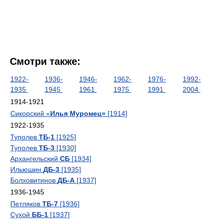
Смотри также:
1922-
1936-
1946-
1962-
1976-
1992-
1935
1945
1961
1975
1991
2004
1914-1921
Сикорский «
Илья Муромец»
[1914]
1922-1935
Туполев
ТБ-1
[1925]
Туполев
ТБ-3
[1930]
Архангельский
СБ
[1934]
Ильюшин
ДБ-3
[1935]
Болховитинов
ДБ-А
[1937]
1936-1945
Петляков
ТБ-7
[1936]
Сухой
ББ-1
[1937]