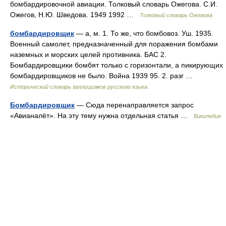
бомбардировочной авиации. Толковый словарь Ожегова. С.И.
Ожегов, Н.Ю. Шведова. 1949 1992 …
Толковый словарь Ожегова
бомбардировщик
— а, м. 1. То же, что бомбовоз. Уш. 1935.
Военный самолет, предназначенный для поражения бомбами
наземных и морских целей противника. БАС 2.
Бомбардировщики бомбят только с горизонтали, а пикирующих
бомбардировщиков не было. Война 1939 95. 2. разг …
Исторический словарь галлицизмов русского языка
Бомбардировщик
— Сюда перенаправляется запрос
«Авианалёт». На эту тему нужна отдельная статья …
Википедия