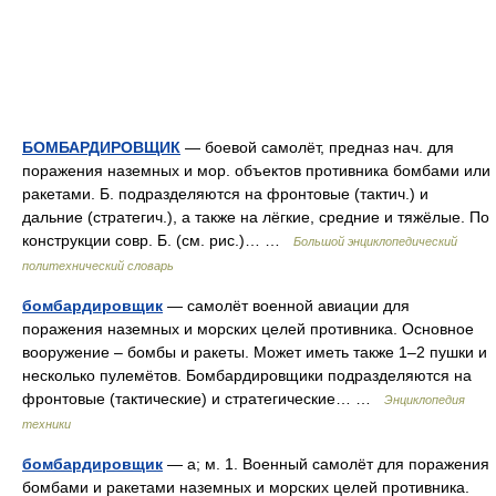
БОМБАРДИРОВЩИК
— боевой самолёт, предназ нач. для
поражения наземных и мор. объектов противника бомбами или
ракетами. Б. подразделяются на фронтовые (тактич.) и
дальние (стратегич.), а также на лёгкие, средние и тяжёлые. По
конструкции совр. Б. (см. рис.)… …
Большой энциклопедический
политехнический словарь
бомбардировщик
— самолёт военной авиации для
поражения наземных и морских целей противника. Основное
вооружение – бомбы и ракеты. Может иметь также 1–2 пушки и
несколько пулемётов. Бомбардировщики подразделяются на
фронтовые (тактические) и стратегические… …
Энциклопедия
техники
бомбардировщик
— а; м. 1. Военный самолёт для поражения
бомбами и ракетами наземных и морских целей противника.