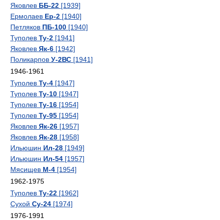
Яковлев
ББ-22
[1939]
Ермолаев
Ер-2
[1940]
Петляков
ПБ-100
[1940]
Туполев
Ту-2
[1941]
Яковлев
Як-6
[1942]
Поликарпов
У-2ВС
[1941]
1946-1961
Туполев
Ту-4
[1947]
Туполев
Ту-10
[1947]
Туполев
Ту-16
[1954]
Туполев
Ту-95
[1954]
Яковлев
Як-26
[1957]
Яковлев
Як-28
[1958]
Ильюшин
Ил-28
[1949]
Ильюшин
Ил-54
[1957]
Мясищев
М-4
[1954]
1962-1975
Туполев
Ту-22
[1962]
Сухой
Су-24
[1974]
1976-1991