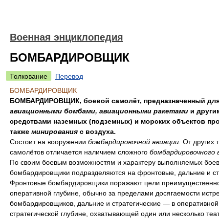
Военная энциклопедия
БОМБАРДИРОВЩИК
Толкование
Перевод
БОМБАРДИРОВЩИК
БОМБАРДИРОВЩИК, боевой самолёт, предназначенный для
авиационными бомбами, авиационными ракетами
и други
средствами наземных (подземных) и морских объектов про
также
минирования
с воздуха.
Состоит на вооружении
бомбардировочной авиации.
От других 
самолётов отличается наличием сложного
бомбардировочного 
По своим боевым возможностям и характеру выполняемых боев
бомбардировщики подразделяются на фронтовые, дальние и ст
Фронтовые бомбардировщики поражают цели преимущественно
оперативной глубине, обычно за пределами досягаемости истр
бомбардировщиков, дальние и стратегические — в оперативной
стратегической глубине, охватывающей один или несколько теа