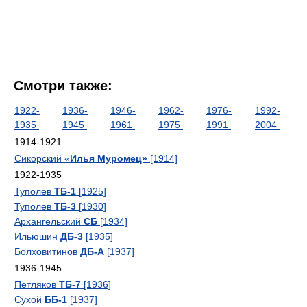
Смотри также:
1922-
1936-
1946-
1962-
1976-
1992-
1935
1945
1961
1975
1991
2004
1914-1921
Сикорский «
Илья Муромец»
[1914]
1922-1935
Туполев
ТБ-1
[1925]
Туполев
ТБ-3
[1930]
Архангельский
СБ
[1934]
Ильюшин
ДБ-3
[1935]
Болховитинов
ДБ-А
[1937]
1936-1945
Петляков
ТБ-7
[1936]
Сухой
ББ-1
[1937]