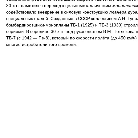
30-х гг. наметился переход к цельнометаллическим
монопланам
содействовало внедрение в силовую конструкцию
планёра
дура
специальных сталей. Созданные в СССР коллективом А.Н. Тупо
бомбардировщики-монопланы ТБ-1 (1925) и ТБ-3 (1930) строи
сериями. В середине 30-х гг. под руководством В.М. Петлякова 
ТБ-7 (с 1942 — Пе-8), который по скорости полёта (до 450 км/ч
многие истребители того времени.