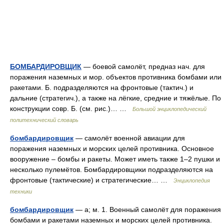
БОМБАРДИРОВЩИК
— боевой самолёт, предназ нач. для
поражения наземных и мор. объектов противника бомбами или
ракетами. Б. подразделяются на фронтовые (тактич.) и
дальние (стратегич.), а также на лёгкие, средние и тяжёлые. По
конструкции совр. Б. (см. рис.)… …
Большой энциклопедический
политехнический словарь
бомбардировщик
— самолёт военной авиации для
поражения наземных и морских целей противника. Основное
вооружение – бомбы и ракеты. Может иметь также 1–2 пушки и
несколько пулемётов. Бомбардировщики подразделяются на
фронтовые (тактические) и стратегические… …
Энциклопедия
техники
бомбардировщик
— а; м. 1. Военный самолёт для поражения
бомбами и ракетами наземных и морских целей противника.