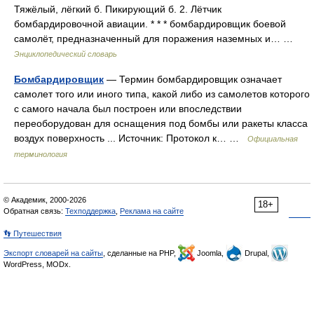
Тяжёлый, лёгкий б. Пикирующий б. 2. Лётчик
бомбардировочной авиации. * * * бомбардировщик боевой
самолёт, предназначенный для поражения наземных и… …
Энциклопедический словарь
Бомбардировщик
— Термин бомбардировщик означает
самолет того или иного типа, какой либо из самолетов которого
с самого начала был построен или впоследствии
переоборудован для оснащения под бомбы или ракеты класса
воздух поверхность ... Источник: Протокол к… …
Официальная
терминология
© Академик, 2000-2026
18+
Обратная связь:
Техподдержка
,
Реклама на сайте
👣 Путешествия
Экспорт словарей на сайты
, сделанные на PHP,
Joomla,
Drupal,
WordPress, MODx.