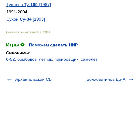
Туполев
Ту-160
[1987]
1991-2004
Сухой
Су-34
[1993]
Военная энциклопедия
.
2014
.
Игры ⚽
Поможем сделать НИР
Синонимы
:
б-52
,
бомбовоз
,
летчик
,
пикировщик
,
самолет
Архангельский СБ
Болховитинов ДБ-А