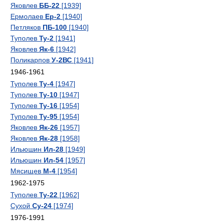
Яковлев
ББ-22
[1939]
Ермолаев
Ер-2
[1940]
Петляков
ПБ-100
[1940]
Туполев
Ту-2
[1941]
Яковлев
Як-6
[1942]
Поликарпов
У-2ВС
[1941]
1946-1961
Туполев
Ту-4
[1947]
Туполев
Ту-10
[1947]
Туполев
Ту-16
[1954]
Туполев
Ту-95
[1954]
Яковлев
Як-26
[1957]
Яковлев
Як-28
[1958]
Ильюшин
Ил-28
[1949]
Ильюшин
Ил-54
[1957]
Мясищев
М-4
[1954]
1962-1975
Туполев
Ту-22
[1962]
Сухой
Су-24
[1974]
1976-1991