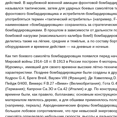
действий. В зарубежной военной авиации фронтовой бомбарди
назывался тактическим, затем для ударных боевых самолётов т
фронтового бомбардировщика и истребителя-бомбардировщика
употребляться термин «тактический истребитель» (например, F-
наименоване «бомбардировщик» сохранилось за стратегически
бомбардировщиками. В прошлом в зависимости от дальности п
бомбовой нагрузки (максимального калибра бомб) бомбардиро
делились также на лёгкие, средние и тяжёлые, а по составу бор
оборудования и времени действия — на дневные и ночные.
Как тип боевого самолёта бомбардировщик появился перед на
Мировой войны 1914–18 гг. В 1913 в России построен 4-моторн
Муромец»,
имевший для своего времени высокие лётно-технич
характеристики. Позднее бомбардировщики были созданы в дру
Кодрон G.4, Бреге Brei4, Ваузен VIII (Франция); Де Хэвилленд D.
Пейдж 0/400, Виккерс F.B.27 «Вими» (Великобритания); Гота G.4
(Германия); Капрони Са.ЗО и Са.42 (Италия) и др. По конструкци
времени были, как правило,
бипланами;
основным конструкцио
материалом являлось дерево, а для обшивки применялось пол
(например, перкаль). Аэродинамические формы бомбардировщ
большое лобовое сопротивление, что при невысокой энерговоо
самолёта определяло небольшие скорости, высоты и дальности 