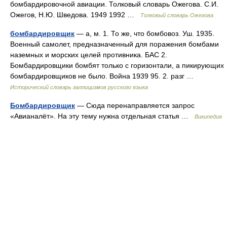
бомбардировочной авиации. Толковый словарь Ожегова. С.И.
Ожегов, Н.Ю. Шведова. 1949 1992 …
Толковый словарь Ожегова
бомбардировщик
— а, м. 1. То же, что бомбовоз. Уш. 1935.
Военный самолет, предназначенный для поражения бомбами
наземных и морских целей противника. БАС 2.
Бомбардировщики бомбят только с горизонтали, а пикирующих
бомбардировщиков не было. Война 1939 95. 2. разг …
Исторический словарь галлицизмов русского языка
Бомбардировщик
— Сюда перенаправляется запрос
«Авианалёт». На эту тему нужна отдельная статья …
Википедия