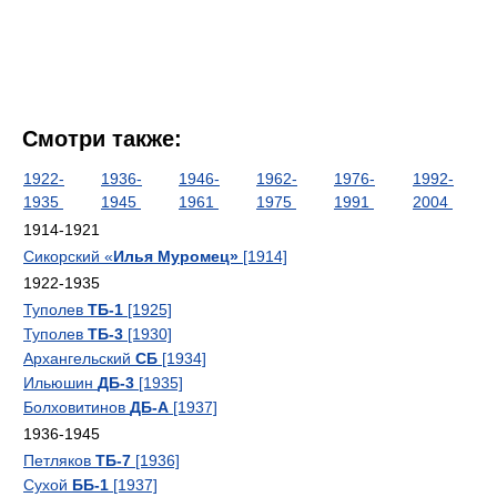
Смотри также:
1922-
1936-
1946-
1962-
1976-
1992-
1935
1945
1961
1975
1991
2004
1914-1921
Сикорский «
Илья Муромец»
[1914]
1922-1935
Туполев
ТБ-1
[1925]
Туполев
ТБ-3
[1930]
Архангельский
СБ
[1934]
Ильюшин
ДБ-3
[1935]
Болховитинов
ДБ-А
[1937]
1936-1945
Петляков
ТБ-7
[1936]
Сухой
ББ-1
[1937]