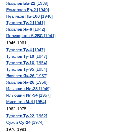
Яковлев
ББ-22
[1939]
Ермолаев
Ер-2
[1940]
Петляков
ПБ-100
[1940]
Туполев
Ту-2
[1941]
Яковлев
Як-6
[1942]
Поликарпов
У-2ВС
[1941]
1946-1961
Туполев
Ту-4
[1947]
Туполев
Ту-10
[1947]
Туполев
Ту-16
[1954]
Туполев
Ту-95
[1954]
Яковлев
Як-26
[1957]
Яковлев
Як-28
[1958]
Ильюшин
Ил-28
[1949]
Ильюшин
Ил-54
[1957]
Мясищев
М-4
[1954]
1962-1975
Туполев
Ту-22
[1962]
Сухой
Су-24
[1974]
1976-1991