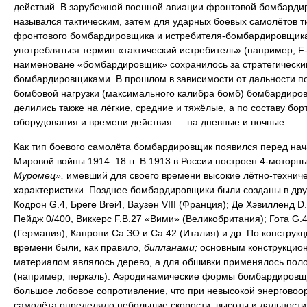
действий. В зарубежной военной авиации фронтовой бомбарди
назывался тактическим, затем для ударных боевых самолётов т
фронтового бомбардировщика и истребителя-бомбардировщика
употребляться термин «тактический истребитель» (например, F-
наименоване «бомбардировщик» сохранилось за стратегически
бомбардировщиками. В прошлом в зависимости от дальности п
бомбовой нагрузки (максимального калибра бомб) бомбардиро
делились также на лёгкие, средние и тяжёлые, а по составу бор
оборудования и времени действия — на дневные и ночные.
Как тип боевого самолёта бомбардировщик появился перед на
Мировой войны 1914–18 гг. В 1913 в России построен 4-моторн
Муромец»,
имевший для своего времени высокие лётно-технич
характеристики. Позднее бомбардировщики были созданы в дру
Кодрон G.4, Бреге Brei4, Ваузен VIII (Франция); Де Хэвилленд D.
Пейдж 0/400, Виккерс F.B.27 «Вими» (Великобритания); Гота G.4
(Германия); Капрони Са.ЗО и Са.42 (Италия) и др. По конструкци
времени были, как правило,
бипланами;
основным конструкцио
материалом являлось дерево, а для обшивки применялось пол
(например, перкаль). Аэродинамические формы бомбардировщ
большое лобовое сопротивление, что при невысокой энерговоо
самолёта определяло небольшие скорости, высоты и дальности 