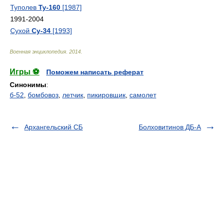
Туполев
Ту-160
[1987]
1991-2004
Сухой
Су-34
[1993]
Военная энциклопедия
.
2014
.
Игры ⚽
Поможем написать реферат
Синонимы
:
б-52
,
бомбовоз
,
летчик
,
пикировщик
,
самолет
Архангельский СБ
Болховитинов ДБ-А