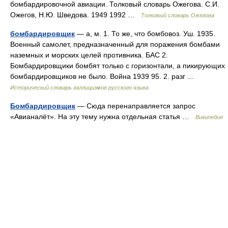
бомбардировочной авиации. Толковый словарь Ожегова. С.И.
Ожегов, Н.Ю. Шведова. 1949 1992 …
Толковый словарь Ожегова
бомбардировщик
— а, м. 1. То же, что бомбовоз. Уш. 1935.
Военный самолет, предназначенный для поражения бомбами
наземных и морских целей противника. БАС 2.
Бомбардировщики бомбят только с горизонтали, а пикирующих
бомбардировщиков не было. Война 1939 95. 2. разг …
Исторический словарь галлицизмов русского языка
Бомбардировщик
— Сюда перенаправляется запрос
«Авианалёт». На эту тему нужна отдельная статья …
Википедия