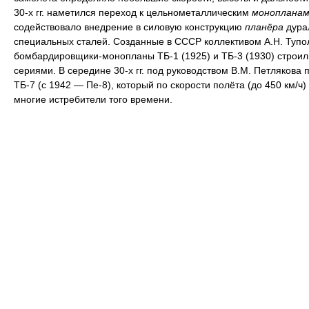
30-х гг. наметился переход к цельнометаллическим
монопланам
содействовало внедрение в силовую конструкцию
планёра
дура
специальных сталей. Созданные в СССР коллективом А.Н. Тупо
бомбардировщики-монопланы ТБ-1 (1925) и ТБ-3 (1930) строи
сериями. В середине 30-х гг. под руководством В.М. Петлякова 
ТБ-7 (с 1942 — Пе-8), который по скорости полёта (до 450 км/ч
многие истребители того времени.