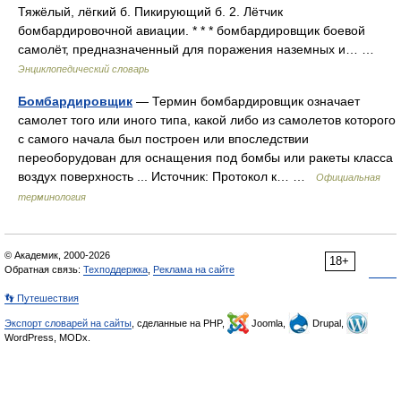
Тяжёлый, лёгкий б. Пикирующий б. 2. Лётчик
бомбардировочной авиации. * * * бомбардировщик боевой
самолёт, предназначенный для поражения наземных и… …
Энциклопедический словарь
Бомбардировщик
— Термин бомбардировщик означает
самолет того или иного типа, какой либо из самолетов которого
с самого начала был построен или впоследствии
переоборудован для оснащения под бомбы или ракеты класса
воздух поверхность ... Источник: Протокол к… …
Официальная
терминология
© Академик, 2000-2026
18+
Обратная связь:
Техподдержка
,
Реклама на сайте
👣 Путешествия
Экспорт словарей на сайты
, сделанные на PHP,
Joomla,
Drupal,
WordPress, MODx.