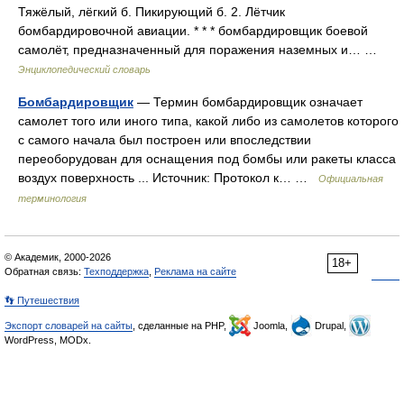
Тяжёлый, лёгкий б. Пикирующий б. 2. Лётчик
бомбардировочной авиации. * * * бомбардировщик боевой
самолёт, предназначенный для поражения наземных и… …
Энциклопедический словарь
Бомбардировщик
— Термин бомбардировщик означает
самолет того или иного типа, какой либо из самолетов которого
с самого начала был построен или впоследствии
переоборудован для оснащения под бомбы или ракеты класса
воздух поверхность ... Источник: Протокол к… …
Официальная
терминология
© Академик, 2000-2026
18+
Обратная связь:
Техподдержка
,
Реклама на сайте
👣 Путешествия
Экспорт словарей на сайты
, сделанные на PHP,
Joomla,
Drupal,
WordPress, MODx.