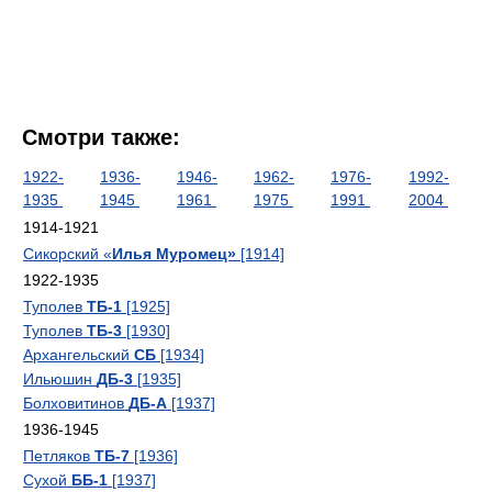
Смотри также:
1922-
1936-
1946-
1962-
1976-
1992-
1935
1945
1961
1975
1991
2004
1914-1921
Сикорский «
Илья Муромец»
[1914]
1922-1935
Туполев
ТБ-1
[1925]
Туполев
ТБ-3
[1930]
Архангельский
СБ
[1934]
Ильюшин
ДБ-3
[1935]
Болховитинов
ДБ-А
[1937]
1936-1945
Петляков
ТБ-7
[1936]
Сухой
ББ-1
[1937]