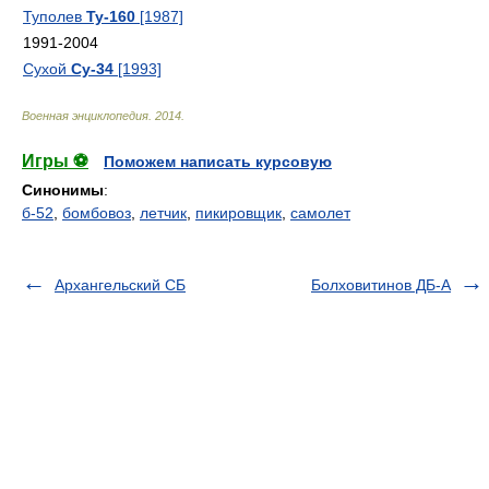
Туполев
Ту-160
[1987]
1991-2004
Сухой
Су-34
[1993]
Военная энциклопедия
.
2014
.
Игры ⚽
Поможем написать курсовую
Синонимы
:
б-52
,
бомбовоз
,
летчик
,
пикировщик
,
самолет
Архангельский СБ
Болховитинов ДБ-А