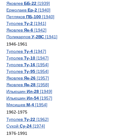
Яковлев
ББ-22
[1939]
Ермолаев
Ер-2
[1940]
Петляков
ПБ-100
[1940]
Туполев
Ту-2
[1941]
Яковлев
Як-6
[1942]
Поликарпов
У-2ВС
[1941]
1946-1961
Туполев
Ту-4
[1947]
Туполев
Ту-10
[1947]
Туполев
Ту-16
[1954]
Туполев
Ту-95
[1954]
Яковлев
Як-26
[1957]
Яковлев
Як-28
[1958]
Ильюшин
Ил-28
[1949]
Ильюшин
Ил-54
[1957]
Мясищев
М-4
[1954]
1962-1975
Туполев
Ту-22
[1962]
Сухой
Су-24
[1974]
1976-1991