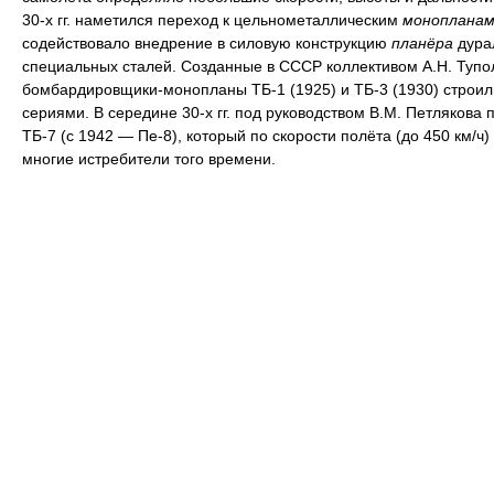
30-х гг. наметился переход к цельнометаллическим
монопланам
содействовало внедрение в силовую конструкцию
планёра
дура
специальных сталей. Созданные в СССР коллективом А.Н. Тупо
бомбардировщики-монопланы ТБ-1 (1925) и ТБ-3 (1930) строи
сериями. В середине 30-х гг. под руководством В.М. Петлякова 
ТБ-7 (с 1942 — Пе-8), который по скорости полёта (до 450 км/ч
многие истребители того времени.