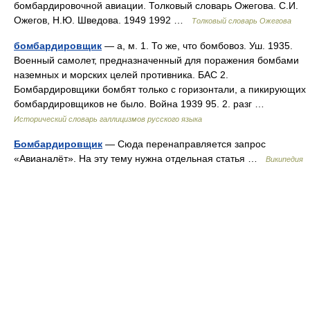
бомбардировочной авиации. Толковый словарь Ожегова. С.И.
Ожегов, Н.Ю. Шведова. 1949 1992 …
Толковый словарь Ожегова
бомбардировщик
— а, м. 1. То же, что бомбовоз. Уш. 1935.
Военный самолет, предназначенный для поражения бомбами
наземных и морских целей противника. БАС 2.
Бомбардировщики бомбят только с горизонтали, а пикирующих
бомбардировщиков не было. Война 1939 95. 2. разг …
Исторический словарь галлицизмов русского языка
Бомбардировщик
— Сюда перенаправляется запрос
«Авианалёт». На эту тему нужна отдельная статья …
Википедия