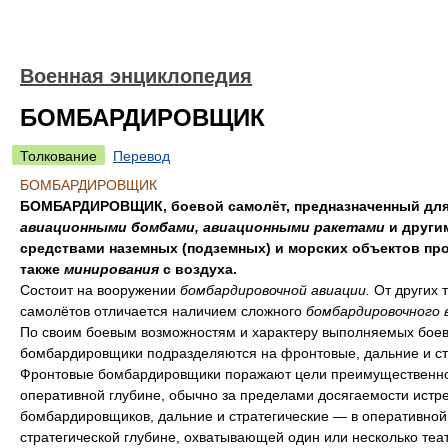
Военная энциклопедия
БОМБАРДИРОВЩИК
Толкование
Перевод
БОМБАРДИРОВЩИК
БОМБАРДИРОВЩИК, боевой самолёт, предназначенный для
авиационными бомбами, авиационными ракетами
и други
средствами наземных (подземных) и морских объектов про
также
минирования
с воздуха.
Состоит на вооружении
бомбардировочной авиации.
От других 
самолётов отличается наличием сложного
бомбардировочного 
По своим боевым возможностям и характеру выполняемых боев
бомбардировщики подразделяются на фронтовые, дальние и ст
Фронтовые бомбардировщики поражают цели преимущественно
оперативной глубине, обычно за пределами досягаемости истр
бомбардировщиков, дальние и стратегические — в оперативной
стратегической глубине, охватывающей один или несколько теа