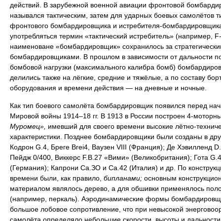
действий. В зарубежной военной авиации фронтовой бомбарди
назывался тактическим, затем для ударных боевых самолётов т
фронтового бомбардировщика и истребителя-бомбардировщика
употребляться термин «тактический истребитель» (например, F-
наименоване «бомбардировщик» сохранилось за стратегически
бомбардировщиками. В прошлом в зависимости от дальности п
бомбовой нагрузки (максимального калибра бомб) бомбардиро
делились также на лёгкие, средние и тяжёлые, а по составу бор
оборудования и времени действия — на дневные и ночные.
Как тип боевого самолёта бомбардировщик появился перед на
Мировой войны 1914–18 гг. В 1913 в России построен 4-моторн
Муромец»,
имевший для своего времени высокие лётно-технич
характеристики. Позднее бомбардировщики были созданы в дру
Кодрон G.4, Бреге Brei4, Ваузен VIII (Франция); Де Хэвилленд D.
Пейдж 0/400, Виккерс F.B.27 «Вими» (Великобритания); Гота G.4
(Германия); Капрони Са.ЗО и Са.42 (Италия) и др. По конструкци
времени были, как правило,
бипланами;
основным конструкцио
материалом являлось дерево, а для обшивки применялось пол
(например, перкаль). Аэродинамические формы бомбардировщ
большое лобовое сопротивление, что при невысокой энерговоо
самолёта определяло небольшие скорости, высоты и дальности 