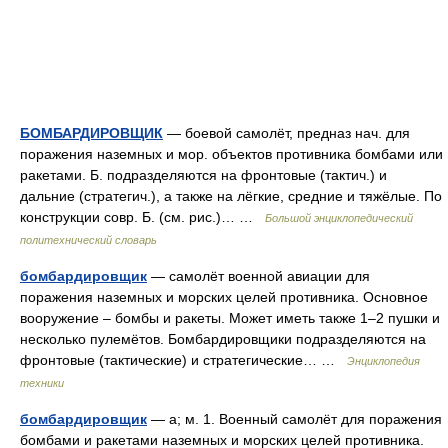
БОМБАРДИРОВЩИК
— боевой самолёт, предназ нач. для
поражения наземных и мор. объектов противника бомбами или
ракетами. Б. подразделяются на фронтовые (тактич.) и
дальние (стратегич.), а также на лёгкие, средние и тяжёлые. По
конструкции совр. Б. (см. рис.)… …
Большой энциклопедический
политехнический словарь
бомбардировщик
— самолёт военной авиации для
поражения наземных и морских целей противника. Основное
вооружение – бомбы и ракеты. Может иметь также 1–2 пушки и
несколько пулемётов. Бомбардировщики подразделяются на
фронтовые (тактические) и стратегические… …
Энциклопедия
техники
бомбардировщик
— а; м. 1. Военный самолёт для поражения
бомбами и ракетами наземных и морских целей противника.