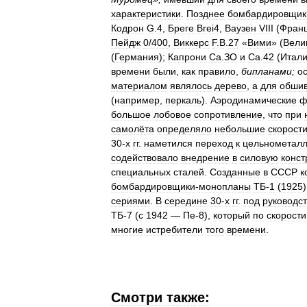
характеристики
.
Позднее
бомбардировщик
Кодрон
G
.
4
,
Бреге
Brei4
,
Ваузен
VIII
(
Фран
Пейдж
0
/
400
,
Виккерс
F
.
B
.
27
«
Вими
» (
Вели
(
Германия
);
Капрони
Са
.
ЗО
и
Са
.
42
(
Итал
времени
были
,
как
правило
,
бипланами
;
о
материалом
являлось
дерево
,
а
для
обшив
(
например
,
перкаль
).
Аэродинамические
ф
большое
лобовое
сопротивление
,
что
при
самолёта
определяло
небольшие
скорост
30
-
х
гг
.
наметился
переход
к
цельнометал
содействовало
внедрение
в
силовую
конст
специальных
сталей
.
Созданные
в
СССР
к
бомбардировщики
-
монопланы
ТБ
-
1
(
1925
сериями
.
В
середине
30
-
х
гг
.
под
руководс
ТБ
-
7
(
с
1942
—
Пе
-
8
),
который
по
скорости
многие
истребители
того
времени
.
Смотри
также: