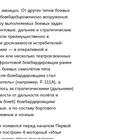
й
авиации
.
От
других
типов
боевых
бомбардировочного
вооружения
.
ру
выполняемых
боевых
задач
нтовые
,
дальние
и
стратегические
.
ели
преимущественно
в
и
досягаемости
истребителей
-
ские
—
в
оперативной
и
ин
или
несколько
театров
военных
фронтовой
бомбардировщик
ранее
х
боевых
самолётов
типа
еля
-
бомбардировщика
стал
битель
» (
например
,
F
-
111A
),
а
лось
за
стратегическими
(
дальними
)
мости
от
дальности
полёта
и
а
бомб
)
бомбардировщики
лые
,
а
по
составу
бортового
невные
и
ночные
.
к
появился
перед
началом
Первой
и
построен
4
-
моторный
«
Илья
ысокие
лётно
-
технические