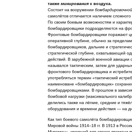
также
минирования
с
воздуха
.
Состоит
на
вооружении
бомбардировочно
самолётов
отличается
наличием
сложного
По
своим
боевым
возможностям
и
характе
бомбардировщики
подразделяются
на
фро
Фронтовые
бомбардировщики
поражают
ц
оперативной
глубине
,
обычно
за
пределам
бомбардировщиков
,
дальние
и
стратегиче
стратегической
глубине
,
охватывающей
од
действий
.
В
зарубежной
военной
авиации
назывался
тактическим
,
затем
для
ударны
фронтового
бомбардировщика
и
истребит
употребляться
термин
«
тактический
истре
наименоване
«
бомбардировщик
»
сохрани
бомбардировщиками
.
В
прошлом
в
зависи
бомбовой
нагрузки
(
максимального
калибр
делились
также
на
лёгкие
,
средние
и
тяжё
оборудования
и
времени
действия
—
на
д
Как
тип
боевого
самолёта
бомбардировщи
Мировой
войны
1914
–
18
гг
.
В
1913
в
Росси
Муромец
»,
имевший
для
своего
времени
в