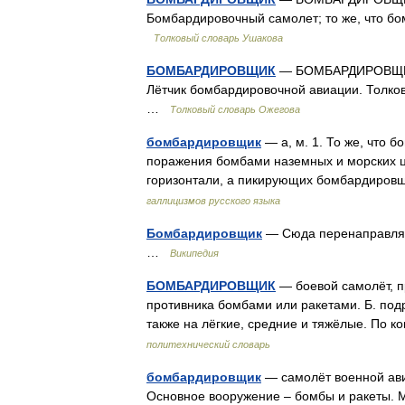
Бомбардировочный самолет; то же, что бо
Толковый словарь Ушакова
БОМБАРДИРОВЩИК
— БОМБАРДИРОВЩИК, 
Лётчик бомбардировочной авиации. Толков
…
Толковый словарь Ожегова
бомбардировщик
— а, м. 1. То же, что 
поражения бомбами наземных и морских ц
горизонтали, а пикирующих бомбардировщ
галлицизмов русского языка
Бомбардировщик
— Сюда перенаправляет
…
Википедия
БОМБАРДИРОВЩИК
— боевой самолёт, п
противника бомбами или ракетами. Б. подр
также на лёгкие, средние и тяжёлые. По к
политехнический словарь
бомбардировщик
— самолёт военной ави
Основное вооружение – бомбы и ракеты. М