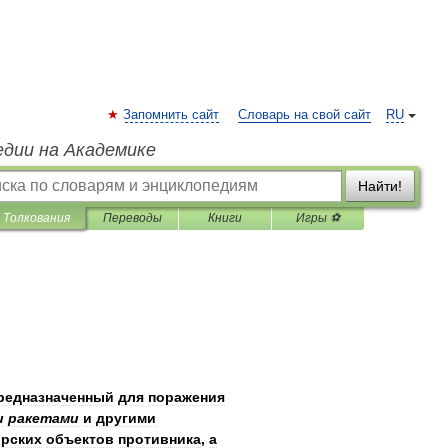
Запомнить сайт
Словарь на свой сайт
RU
едии на Академике
Найти!
Толкования
Переводы
Книги
Игры ⚽
редназначенный
для
поражения
и
ракетами
и
другими
рских
объектов
противника
,
а