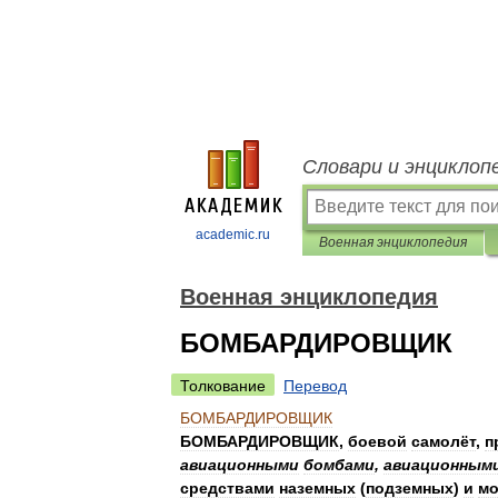
Словари и энциклоп
academic.ru
Военная энциклопедия
Военная энциклопедия
БОМБАРДИРОВЩИК
Толкование
Перевод
БОМБАРДИРОВЩИК
БОМБАРДИРОВЩИК
,
боевой
самолёт
,
п
авиационными
бомбами
,
авиационным
средствами
наземных
(
подземных
)
и
мо