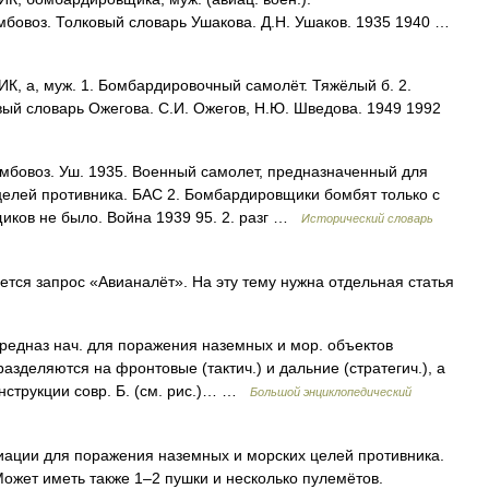
мбовоз. Толковый словарь Ушакова. Д.Н. Ушаков. 1935 1940 …
а, муж. 1. Бомбардировочный самолёт. Тяжёлый б. 2.
ый словарь Ожегова. С.И. Ожегов, Н.Ю. Шведова. 1949 1992
бомбовоз. Уш. 1935. Военный самолет, предназначенный для
елей противника. БАС 2. Бомбардировщики бомбят только с
иков не было. Война 1939 95. 2. разг …
Исторический словарь
ся запрос «Авианалёт». На эту тему нужна отдельная статья
редназ нач. для поражения наземных и мор. объектов
азделяются на фронтовые (тактич.) и дальние (стратегич.), а
онструкции совр. Б. (см. рис.)… …
Большой энциклопедический
ации для поражения наземных и морских целей противника.
ожет иметь также 1–2 пушки и несколько пулемётов.