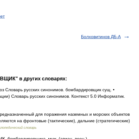
ет
Болховитинов ДБ-А
ВЩИК" в других словарях:
з Словарь русских синонимов. бомбардировщик сущ. •
ии) Словарь русских синонимов. Контекст 5.0 Информатик.
редназначенный для поражения наземных и морских объектов
ляются на фронтовые (тактические), дальние (стратегические)
лопедический словарь
бомбардировщика, муж. (авиац. воен.).