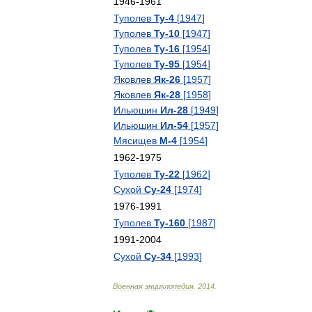
1946
-
1961
Туполев
Ту
-
4
[
1947
]
Туполев
Ту
-
10
[
1947
]
Туполев
Ту
-
16
[
1954
]
Туполев
Ту
-
95
[
1954
]
Яковлев
Як
-
26
[
1957
]
Яковлев
Як
-
28
[
1958
]
Ильюшин
Ил
-
28
[
1949
]
Ильюшин
Ил
-
54
[
1957
]
Мясищев
М
-
4
[
1954
]
1962
-
1975
Туполев
Ту
-
22
[
1962
]
Сухой
Су
-
24
[
1974
]
1976
-
1991
Туполев
Ту
-
160
[
1987
]
1991
-
2004
Сухой
Су
-
34
[
1993
]
Военная
энциклопедия
.
2014
.