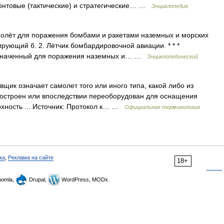
нтовые (тактические) и стратегические… …
Энциклопедия
молёт для поражения бомбами и ракетами наземных и морских
ирующий б. 2. Лётчик бомбардировочной авиации. * * *
азначенный для поражения наземных и… …
Энциклопедический
ик означает самолет того или иного типа, какой либо из
построен или впоследствии переоборудован для оснащения
рхность ... Источник: Протокол к… …
Официальная терминология
ка
,
Реклама на сайте
18+
omla,
Drupal,
WordPress, MODx.