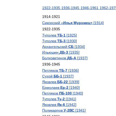
1922
-
1935
1936
-
1945
1946
-
1961
1962
-
197
1914
-
1921
Сикорский
«
Илья
Муромец
»
[
1914
]
1922
-
1935
Туполев
ТБ
-
1
[
1925
]
Туполев
ТБ
-
3
[
1930
]
Архангельский
СБ
[
1934
]
Ильюшин
ДБ
-
3
[
1935
]
Болховитинов
ДБ
-
А
[
1937
]
1936
-
1945
Петляков
ТБ
-
7
[
1936
]
Сухой
ББ
-
1
[
1937
]
Яковлев
ББ
-
22
[
1939
]
Ермолаев
Ер
-
2
[
1940
]
Петляков
ПБ
-
100
[
1940
]
Туполев
Ту
-
2
[
1941
]
Яковлев
Як
-
6
[
1942
]
Поликарпов
У
-
2ВС
[
1941
]