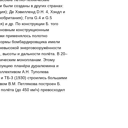
и
были
созданы
в
других
странах:
ция
);
Де
Хэвилленд
D
.
H
.
4
,
Хэндл
и
кобритания
);
Гота
G
.
4
и
G
.
5
ия
)
и
др
.
По
конструкции
Б
.
того
сновным
конструкционным
ки
применялось
полотно
ормы
бомбардировщика
имели
невысокой
энерговооружённости
и
,
высоты
и
дальности
полёта
.
В
20
–
лическим
монопланам
.
Этому
рукцию
планёра
дуралюмина
и
оллективом
А
.
Н
.
Туполева
)
и
ТБ
-
3
(
1930
)
строились
большими
твом
В
.
М
.
Петлякова
построен
Б
.
полёта
(
до
450
км
/
ч
)
превосходил