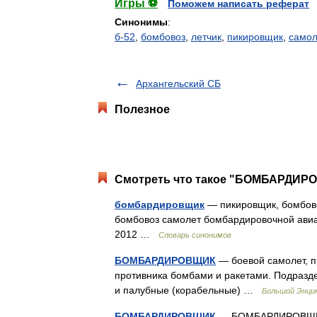
Игры ⚽
Поможем написать реферат
Синонимы
:
б-52
,
бомбовоз
,
летчик
,
пикировщик
,
самол
Архангельский СБ
Полезное
Смотреть что такое "БОМБАРДИРО
бомбардировщик
— пикировщик, бомбово
бомбовоз самолет бомбардировочной авиац
2012 …
Словарь синонимов
БОМБАРДИРОВЩИК
— боевой самолет, п
противника бомбами и ракетами. Подразде
и палубные (корабельные) …
Большой Энцик
БОМБАРДИРОВЩИК
— БОМБАРДИРОВЩИК, 