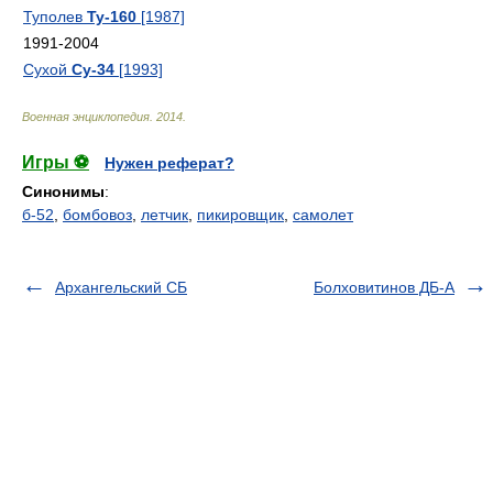
Туполев
Ту-160
[1987]
1991-2004
Сухой
Су-34
[1993]
Военная энциклопедия
.
2014
.
Игры ⚽
Нужен реферат?
Синонимы
:
б-52
,
бомбовоз
,
летчик
,
пикировщик
,
самолет
Архангельский СБ
Болховитинов ДБ-А