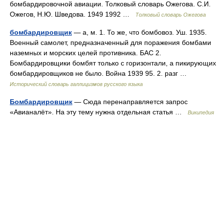
бомбардировочной авиации. Толковый словарь Ожегова. С.И.
Ожегов, Н.Ю. Шведова. 1949 1992 …
Толковый словарь Ожегова
бомбардировщик
— а, м. 1. То же, что бомбовоз. Уш. 1935.
Военный самолет, предназначенный для поражения бомбами
наземных и морских целей противника. БАС 2.
Бомбардировщики бомбят только с горизонтали, а пикирующих
бомбардировщиков не было. Война 1939 95. 2. разг …
Исторический словарь галлицизмов русского языка
Бомбардировщик
— Сюда перенаправляется запрос
«Авианалёт». На эту тему нужна отдельная статья …
Википедия