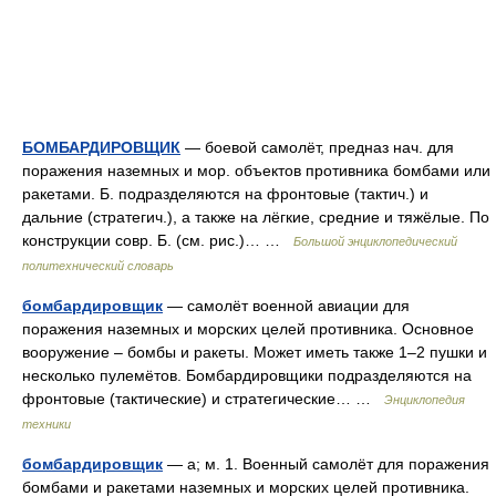
БОМБАРДИРОВЩИК
— боевой самолёт, предназ нач. для
поражения наземных и мор. объектов противника бомбами или
ракетами. Б. подразделяются на фронтовые (тактич.) и
дальние (стратегич.), а также на лёгкие, средние и тяжёлые. По
конструкции совр. Б. (см. рис.)… …
Большой энциклопедический
политехнический словарь
бомбардировщик
— самолёт военной авиации для
поражения наземных и морских целей противника. Основное
вооружение – бомбы и ракеты. Может иметь также 1–2 пушки и
несколько пулемётов. Бомбардировщики подразделяются на
фронтовые (тактические) и стратегические… …
Энциклопедия
техники
бомбардировщик
— а; м. 1. Военный самолёт для поражения
бомбами и ракетами наземных и морских целей противника.