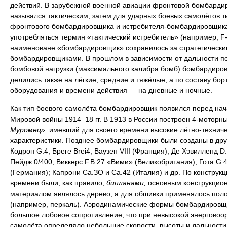
действий. В зарубежной военной авиации фронтовой бомбарди
назывался тактическим, затем для ударных боевых самолётов т
фронтового бомбардировщика и истребителя-бомбардировщика
употребляться термин «тактический истребитель» (например, F-
наименоване «бомбардировщик» сохранилось за стратегически
бомбардировщиками. В прошлом в зависимости от дальности п
бомбовой нагрузки (максимального калибра бомб) бомбардиро
делились также на лёгкие, средние и тяжёлые, а по составу бор
оборудования и времени действия — на дневные и ночные.
Как тип боевого самолёта бомбардировщик появился перед на
Мировой войны 1914–18 гг. В 1913 в России построен 4-моторн
Муромец»,
имевший для своего времени высокие лётно-технич
характеристики. Позднее бомбардировщики были созданы в дру
Кодрон G.4, Бреге Brei4, Ваузен VIII (Франция); Де Хэвилленд D.
Пейдж 0/400, Виккерс F.B.27 «Вими» (Великобритания); Гота G.4
(Германия); Капрони Са.ЗО и Са.42 (Италия) и др. По конструкци
времени были, как правило,
бипланами;
основным конструкцио
материалом являлось дерево, а для обшивки применялось пол
(например, перкаль). Аэродинамические формы бомбардировщ
большое лобовое сопротивление, что при невысокой энерговоо
самолёта определяло небольшие скорости, высоты и дальности 