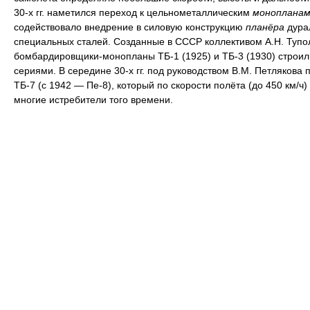
30-х гг. наметился переход к цельнометаллическим
монопланам
содействовало внедрение в силовую конструкцию
планёра
дура
специальных сталей. Созданные в СССР коллективом А.Н. Тупо
бомбардировщики-монопланы ТБ-1 (1925) и ТБ-3 (1930) строи
сериями. В середине 30-х гг. под руководством В.М. Петлякова 
ТБ-7 (с 1942 — Пе-8), который по скорости полёта (до 450 км/ч
многие истребители того времени.