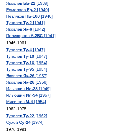
Яковлев
ББ-22
[1939]
Ермолаев
Ер-2
[1940]
Петляков
ПБ-100
[1940]
Туполев
Ту-2
[1941]
Яковлев
Як-6
[1942]
Поликарпов
У-2ВС
[1941]
1946-1961
Туполев
Ту-4
[1947]
Туполев
Ту-10
[1947]
Туполев
Ту-16
[1954]
Туполев
Ту-95
[1954]
Яковлев
Як-26
[1957]
Яковлев
Як-28
[1958]
Ильюшин
Ил-28
[1949]
Ильюшин
Ил-54
[1957]
Мясищев
М-4
[1954]
1962-1975
Туполев
Ту-22
[1962]
Сухой
Су-24
[1974]
1976-1991