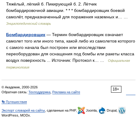
Тяжёлый, лёгкий б. Пикирующий б. 2. Лётчик
бомбардировочной авиации. * * * бомбардировщик боевой
самолёт, предназначенный для поражения наземных и… …
Энциклопедический словарь
Бомбардировщик
— Термин бомбардировщик означает
самолет того или иного типа, какой либо из самолетов которого
с самого начала был построен или впоследствии
переоборудован для оснащения под бомбы или ракеты класса
воздух поверхность ... Источник: Протокол к… …
Официальная
терминология
© Академик, 2000-2026
18+
Обратная связь:
Техподдержка
,
Реклама на сайте
👣 Путешествия
Экспорт словарей на сайты
, сделанные на PHP,
Joomla,
Drupal,
WordPress, MODx.