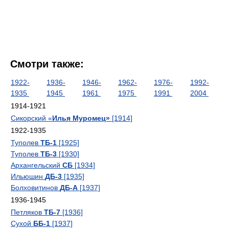
Смотри также:
1922-
1936-
1946-
1962-
1976-
1992-
1935
1945
1961
1975
1991
2004
1914-1921
Сикорский «
Илья Муромец»
[1914]
1922-1935
Туполев
ТБ-1
[1925]
Туполев
ТБ-3
[1930]
Архангельский
СБ
[1934]
Ильюшин
ДБ-3
[1935]
Болховитинов
ДБ-А
[1937]
1936-1945
Петляков
ТБ-7
[1936]
Сухой
ББ-1
[1937]