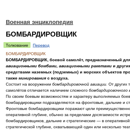
Военная энциклопедия
БОМБАРДИРОВЩИК
Толкование
Перевод
БОМБАРДИРОВЩИК
БОМБАРДИРОВЩИК, боевой самолёт, предназначенный для
авиационными бомбами, авиационными ракетами
и други
средствами наземных (подземных) и морских объектов про
также
минирования
с воздуха.
Состоит на вооружении
бомбардировочной авиации.
От других 
самолётов отличается наличием сложного
бомбардировочного 
По своим боевым возможностям и характеру выполняемых боев
бомбардировщики подразделяются на фронтовые, дальние и ст
Фронтовые бомбардировщики поражают цели преимущественно
оперативной глубине, обычно за пределами досягаемости истр
бомбардировщиков, дальние и стратегические — в оперативной
стратегической глубине, охватывающей один или несколько теа