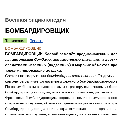
Военная энциклопедия
БОМБАРДИРОВЩИК
Толкование
Перевод
БОМБАРДИРОВЩИК
БОМБАРДИРОВЩИК, боевой самолёт, предназначенный для
авиационными бомбами, авиационными ракетами
и други
средствами наземных (подземных) и морских объектов про
также
минирования
с воздуха.
Состоит на вооружении
бомбардировочной авиации.
От других 
самолётов отличается наличием сложного
бомбардировочного 
По своим боевым возможностям и характеру выполняемых боев
бомбардировщики подразделяются на фронтовые, дальние и ст
Фронтовые бомбардировщики поражают цели преимущественно
оперативной глубине, обычно за пределами досягаемости истр
бомбардировщиков, дальние и стратегические — в оперативной
стратегической глубине, охватывающей один или несколько теа