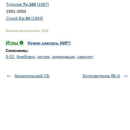
Туполев
Ту-160
[1987]
1991-2004
Сухой
Су-34
[1993]
Военная энциклопедия
.
2014
.
Игры ⚽
Нужно сделать НИР?
Синонимы
:
б-52
,
бомбовоз
,
летчик
,
пикировщик
,
самолет
Архангельский СБ
Болховитинов ДБ-А