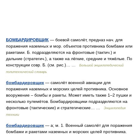
БОМБАРДИРОВЩИК
— боевой самолёт, предназ нач. для
поражения наземных и мор. объектов противника бомбами или
ракетами. Б. подразделяются на фронтовые (тактич.) и
дальние (стратегич.), а также на лёгкие, средние и тяжёлые. По
конструкции совр. Б. (см. рис.)… …
Большой энциклопедический
политехнический словарь
бомбардировщик
— самолёт военной авиации для
поражения наземных и морских целей противника. Основное
вооружение – бомбы и ракеты. Может иметь также 1–2 пушки и
несколько пулемётов. Бомбардировщики подразделяются на
фронтовые (тактические) и стратегические… …
Энциклопедия
техники
бомбардировщик
— а; м. 1. Военный самолёт для поражения
бомбами и ракетами наземных и морских целей противника.