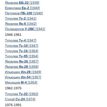
Яковлев
ББ-22
[1939]
Ермолаев
Ер-2
[1940]
Петляков
ПБ-100
[1940]
Туполев
Ту-2
[1941]
Яковлев
Як-6
[1942]
Поликарпов
У-2ВС
[1941]
1946-1961
Туполев
Ту-4
[1947]
Туполев
Ту-10
[1947]
Туполев
Ту-16
[1954]
Туполев
Ту-95
[1954]
Яковлев
Як-26
[1957]
Яковлев
Як-28
[1958]
Ильюшин
Ил-28
[1949]
Ильюшин
Ил-54
[1957]
Мясищев
М-4
[1954]
1962-1975
Туполев
Ту-22
[1962]
Сухой
Су-24
[1974]
1976-1991