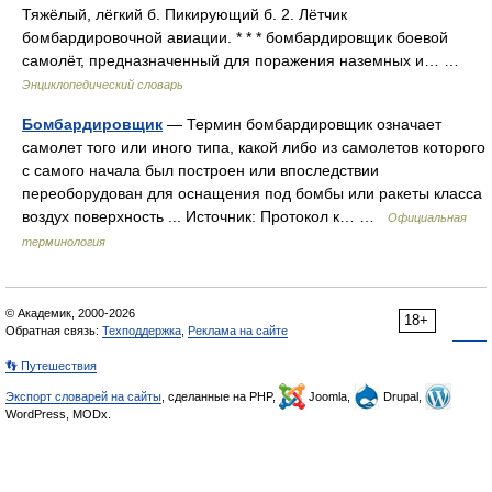
Тяжёлый, лёгкий б. Пикирующий б. 2. Лётчик
бомбардировочной авиации. * * * бомбардировщик боевой
самолёт, предназначенный для поражения наземных и… …
Энциклопедический словарь
Бомбардировщик
— Термин бомбардировщик означает
самолет того или иного типа, какой либо из самолетов которого
с самого начала был построен или впоследствии
переоборудован для оснащения под бомбы или ракеты класса
воздух поверхность ... Источник: Протокол к… …
Официальная
терминология
© Академик, 2000-2026
18+
Обратная связь:
Техподдержка
,
Реклама на сайте
👣 Путешествия
Экспорт словарей на сайты
, сделанные на PHP,
Joomla,
Drupal,
WordPress, MODx.