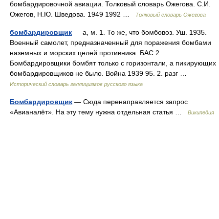
бомбардировочной авиации. Толковый словарь Ожегова. С.И.
Ожегов, Н.Ю. Шведова. 1949 1992 …
Толковый словарь Ожегова
бомбардировщик
— а, м. 1. То же, что бомбовоз. Уш. 1935.
Военный самолет, предназначенный для поражения бомбами
наземных и морских целей противника. БАС 2.
Бомбардировщики бомбят только с горизонтали, а пикирующих
бомбардировщиков не было. Война 1939 95. 2. разг …
Исторический словарь галлицизмов русского языка
Бомбардировщик
— Сюда перенаправляется запрос
«Авианалёт». На эту тему нужна отдельная статья …
Википедия