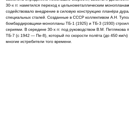
30-х гг. наметился переход к цельнометаллическим
монопланам
содействовало внедрение в силовую конструкцию
планёра
дура
специальных сталей. Созданные в СССР коллективом А.Н. Тупо
бомбардировщики-монопланы ТБ-1 (1925) и ТБ-3 (1930) строи
сериями. В середине 30-х гг. под руководством В.М. Петлякова 
ТБ-7 (с 1942 — Пе-8), который по скорости полёта (до 450 км/ч
многие истребители того времени.