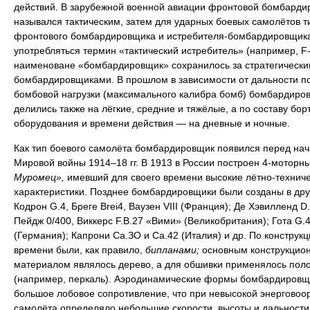
действий. В зарубежной военной авиации фронтовой бомбарди
назывался тактическим, затем для ударных боевых самолётов т
фронтового бомбардировщика и истребителя-бомбардировщика
употребляться термин «тактический истребитель» (например, F-
наименоване «бомбардировщик» сохранилось за стратегически
бомбардировщиками. В прошлом в зависимости от дальности п
бомбовой нагрузки (максимального калибра бомб) бомбардиро
делились также на лёгкие, средние и тяжёлые, а по составу бор
оборудования и времени действия — на дневные и ночные.
Как тип боевого самолёта бомбардировщик появился перед на
Мировой войны 1914–18 гг. В 1913 в России построен 4-моторн
Муромец»,
имевший для своего времени высокие лётно-технич
характеристики. Позднее бомбардировщики были созданы в дру
Кодрон G.4, Бреге Brei4, Ваузен VIII (Франция); Де Хэвилленд D.
Пейдж 0/400, Виккерс F.B.27 «Вими» (Великобритания); Гота G.4
(Германия); Капрони Са.ЗО и Са.42 (Италия) и др. По конструкци
времени были, как правило,
бипланами;
основным конструкцио
материалом являлось дерево, а для обшивки применялось пол
(например, перкаль). Аэродинамические формы бомбардировщ
большое лобовое сопротивление, что при невысокой энерговоо
самолёта определяло небольшие скорости, высоты и дальности 