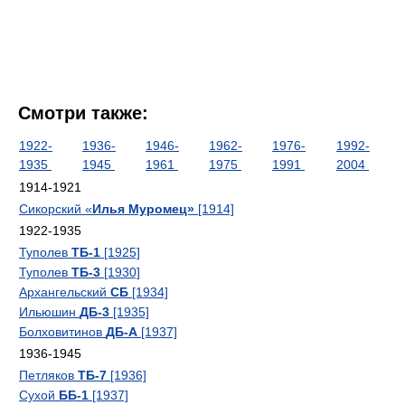
Смотри также:
1922-
1936-
1946-
1962-
1976-
1992-
1935
1945
1961
1975
1991
2004
1914-1921
Сикорский «
Илья Муромец»
[1914]
1922-1935
Туполев
ТБ-1
[1925]
Туполев
ТБ-3
[1930]
Архангельский
СБ
[1934]
Ильюшин
ДБ-3
[1935]
Болховитинов
ДБ-А
[1937]
1936-1945
Петляков
ТБ-7
[1936]
Сухой
ББ-1
[1937]