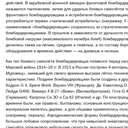
действий. В зарубежной военной авиации фронтовой бомбарди
назывался тактическим, затем для ударных боевых самолётов т
фронтового бомбардировщика и истребителя-бомбардировщика
употребляться термин «тактический истребитель» (например, F-
наименоване «бомбардировщик» сохранилось за стратегически
бомбардировщиками. В прошлом в зависимости от дальности п
бомбовой нагрузки (максимального калибра бомб) бомбардиро
делились также на лёгкие, средние и тяжёлые, а по составу бор
оборудования и времени действия — на дневные и ночные.
Как тип боевого самолёта бомбардировщик появился перед на
Мировой войны 1914–18 гг. В 1913 в России построен 4-моторн
Муромец»,
имевший для своего времени высокие лётно-технич
характеристики. Позднее бомбардировщики были созданы в дру
Кодрон G.4, Бреге Brei4, Ваузен VIII (Франция); Де Хэвилленд D.
Пейдж 0/400, Виккерс F.B.27 «Вими» (Великобритания); Гота G.4
(Германия); Капрони Са.ЗО и Са.42 (Италия) и др. По конструкци
времени были, как правило,
бипланами;
основным конструкцио
материалом являлось дерево, а для обшивки применялось пол
(например, перкаль). Аэродинамические формы бомбардировщ
большое лобовое сопротивление, что при невысокой энерговоо
самолёта определяло небольшие скорости, высоты и дальности 