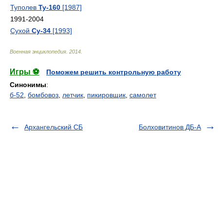
Туполев
Ту-160
[1987]
1991-2004
Сухой
Су-34
[1993]
Военная энциклопедия
.
2014
.
Игры ⚽
Поможем решить контрольную работу
Синонимы
:
б-52
,
бомбовоз
,
летчик
,
пикировщик
,
самолет
Архангельский СБ
Болховитинов ДБ-А