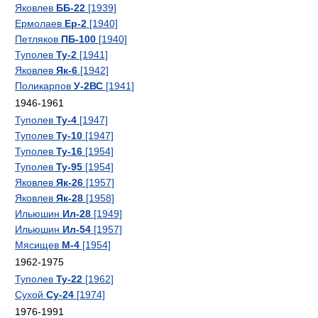
Яковлев
ББ-22
[1939]
Ермолаев
Ер-2
[1940]
Петляков
ПБ-100
[1940]
Туполев
Ту-2
[1941]
Яковлев
Як-6
[1942]
Поликарпов
У-2ВС
[1941]
1946-1961
Туполев
Ту-4
[1947]
Туполев
Ту-10
[1947]
Туполев
Ту-16
[1954]
Туполев
Ту-95
[1954]
Яковлев
Як-26
[1957]
Яковлев
Як-28
[1958]
Ильюшин
Ил-28
[1949]
Ильюшин
Ил-54
[1957]
Мясищев
М-4
[1954]
1962-1975
Туполев
Ту-22
[1962]
Сухой
Су-24
[1974]
1976-1991