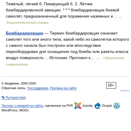
Тяжёлый, лёгкий б. Пикирующий б. 2. Лётчик
бомбардировочной авиации. * * * бомбардировщик боевой
самолёт, предназначенный для поражения наземных и… …
Энциклопедический словарь
Бомбардировщик
— Термин бомбардировщик означает
самолет того или иного типа, какой либо из самолетов которого
с самого начала был построен или впоследствии
переоборудован для оснащения под бомбы или ракеты класса
воздух поверхность ... Источник: Протокол к… …
Официальная
терминология
© Академик, 2000-2026
18+
Обратная связь:
Техподдержка
,
Реклама на сайте
👣 Путешествия
Экспорт словарей на сайты
, сделанные на PHP,
Joomla,
Drupal,
WordPress, MODx.