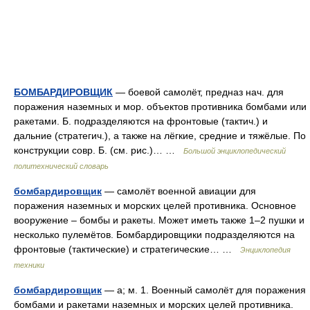
БОМБАРДИРОВЩИК
— боевой самолёт, предназ нач. для
поражения наземных и мор. объектов противника бомбами или
ракетами. Б. подразделяются на фронтовые (тактич.) и
дальние (стратегич.), а также на лёгкие, средние и тяжёлые. По
конструкции совр. Б. (см. рис.)… …
Большой энциклопедический
политехнический словарь
бомбардировщик
— самолёт военной авиации для
поражения наземных и морских целей противника. Основное
вооружение – бомбы и ракеты. Может иметь также 1–2 пушки и
несколько пулемётов. Бомбардировщики подразделяются на
фронтовые (тактические) и стратегические… …
Энциклопедия
техники
бомбардировщик
— а; м. 1. Военный самолёт для поражения
бомбами и ракетами наземных и морских целей противника.