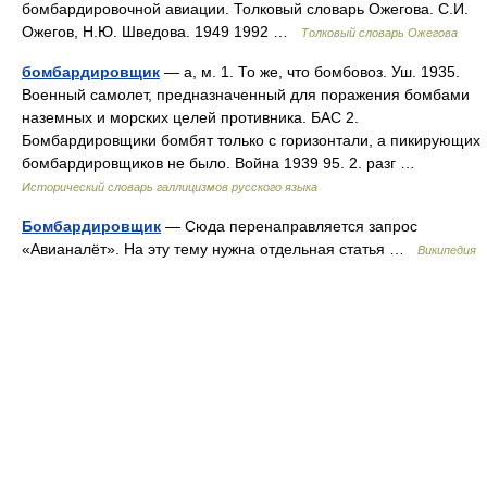
бомбардировочной авиации. Толковый словарь Ожегова. С.И.
Ожегов, Н.Ю. Шведова. 1949 1992 …
Толковый словарь Ожегова
бомбардировщик
— а, м. 1. То же, что бомбовоз. Уш. 1935.
Военный самолет, предназначенный для поражения бомбами
наземных и морских целей противника. БАС 2.
Бомбардировщики бомбят только с горизонтали, а пикирующих
бомбардировщиков не было. Война 1939 95. 2. разг …
Исторический словарь галлицизмов русского языка
Бомбардировщик
— Сюда перенаправляется запрос
«Авианалёт». На эту тему нужна отдельная статья …
Википедия