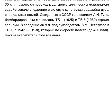
30-х гг. наметился переход к цельнометаллическим
монопланам
содействовало внедрение в силовую конструкцию
планёра
дура
специальных сталей. Созданные в СССР коллективом А.Н. Тупо
бомбардировщики-монопланы ТБ-1 (1925) и ТБ-3 (1930) строи
сериями. В середине 30-х гг. под руководством В.М. Петлякова 
ТБ-7 (с 1942 — Пе-8), который по скорости полёта (до 450 км/ч
многие истребители того времени.