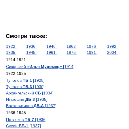
Смотри также:
1922-
1936-
1946-
1962-
1976-
1992-
1935
1945
1961
1975
1991
2004
1914-1921
Сикорский «
Илья Муромец»
[1914]
1922-1935
Туполев
ТБ-1
[1925]
Туполев
ТБ-3
[1930]
Архангельский
СБ
[1934]
Ильюшин
ДБ-3
[1935]
Болховитинов
ДБ-А
[1937]
1936-1945
Петляков
ТБ-7
[1936]
Сухой
ББ-1
[1937]