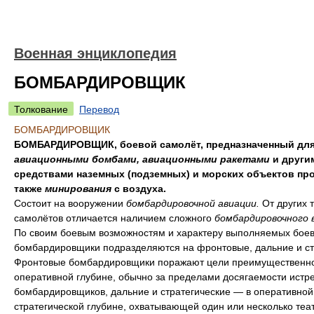
Военная энциклопедия
БОМБАРДИРОВЩИК
Толкование
Перевод
БОМБАРДИРОВЩИК
БОМБАРДИРОВЩИК, боевой самолёт, предназначенный для
авиационными бомбами, авиационными ракетами
и други
средствами наземных (подземных) и морских объектов про
также
минирования
с воздуха.
Состоит на вооружении
бомбардировочной авиации.
От других 
самолётов отличается наличием сложного
бомбардировочного 
По своим боевым возможностям и характеру выполняемых боев
бомбардировщики подразделяются на фронтовые, дальние и ст
Фронтовые бомбардировщики поражают цели преимущественно
оперативной глубине, обычно за пределами досягаемости истр
бомбардировщиков, дальние и стратегические — в оперативной
стратегической глубине, охватывающей один или несколько теа