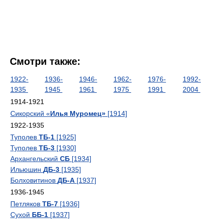
Смотри также:
1922-
1936-
1946-
1962-
1976-
1992-
1935
1945
1961
1975
1991
2004
1914-1921
Сикорский «
Илья Муромец»
[1914]
1922-1935
Туполев
ТБ-1
[1925]
Туполев
ТБ-3
[1930]
Архангельский
СБ
[1934]
Ильюшин
ДБ-3
[1935]
Болховитинов
ДБ-А
[1937]
1936-1945
Петляков
ТБ-7
[1936]
Сухой
ББ-1
[1937]