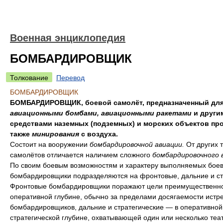
Военная энциклопедия
БОМБАРДИРОВЩИК
Толкование
Перевод
БОМБАРДИРОВЩИК
БОМБАРДИРОВЩИК, боевой самолёт, предназначенный для
авиационными бомбами, авиационными ракетами
и други
средствами наземных (подземных) и морских объектов про
также
минирования
с воздуха.
Состоит на вооружении
бомбардировочной авиации.
От других 
самолётов отличается наличием сложного
бомбардировочного 
По своим боевым возможностям и характеру выполняемых боев
бомбардировщики подразделяются на фронтовые, дальние и ст
Фронтовые бомбардировщики поражают цели преимущественно
оперативной глубине, обычно за пределами досягаемости истр
бомбардировщиков, дальние и стратегические — в оперативной
стратегической глубине, охватывающей один или несколько теа