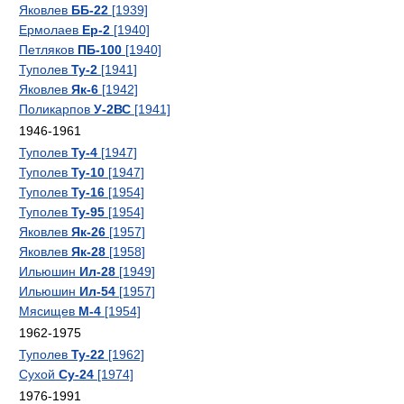
Яковлев
ББ-22
[1939]
Ермолаев
Ер-2
[1940]
Петляков
ПБ-100
[1940]
Туполев
Ту-2
[1941]
Яковлев
Як-6
[1942]
Поликарпов
У-2ВС
[1941]
1946-1961
Туполев
Ту-4
[1947]
Туполев
Ту-10
[1947]
Туполев
Ту-16
[1954]
Туполев
Ту-95
[1954]
Яковлев
Як-26
[1957]
Яковлев
Як-28
[1958]
Ильюшин
Ил-28
[1949]
Ильюшин
Ил-54
[1957]
Мясищев
М-4
[1954]
1962-1975
Туполев
Ту-22
[1962]
Сухой
Су-24
[1974]
1976-1991