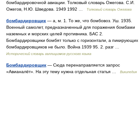
бомбардировочной авиации. Толковый словарь Ожегова. С.И.
Ожегов, Н.Ю. Шведова. 1949 1992 …
Толковый словарь Ожегова
бомбардировщик
— а, м. 1. То же, что бомбовоз. Уш. 1935.
Военный самолет, предназначенный для поражения бомбами
наземных и морских целей противника. БАС 2.
Бомбардировщики бомбят только с горизонтали, а пикирующих
бомбардировщиков не было. Война 1939 95. 2. разг …
Исторический словарь галлицизмов русского языка
Бомбардировщик
— Сюда перенаправляется запрос
«Авианалёт». На эту тему нужна отдельная статья …
Википедия