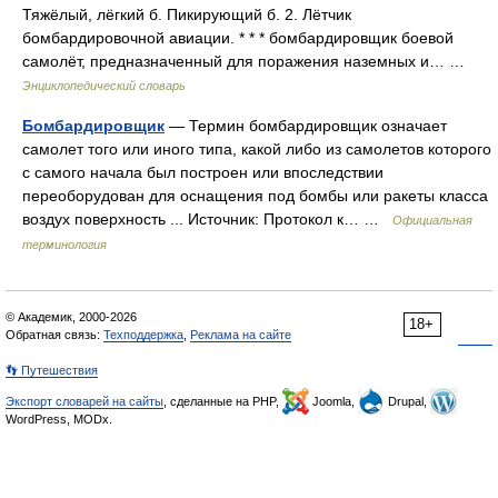
Тяжёлый, лёгкий б. Пикирующий б. 2. Лётчик
бомбардировочной авиации. * * * бомбардировщик боевой
самолёт, предназначенный для поражения наземных и… …
Энциклопедический словарь
Бомбардировщик
— Термин бомбардировщик означает
самолет того или иного типа, какой либо из самолетов которого
с самого начала был построен или впоследствии
переоборудован для оснащения под бомбы или ракеты класса
воздух поверхность ... Источник: Протокол к… …
Официальная
терминология
© Академик, 2000-2026
18+
Обратная связь:
Техподдержка
,
Реклама на сайте
👣 Путешествия
Экспорт словарей на сайты
, сделанные на PHP,
Joomla,
Drupal,
WordPress, MODx.