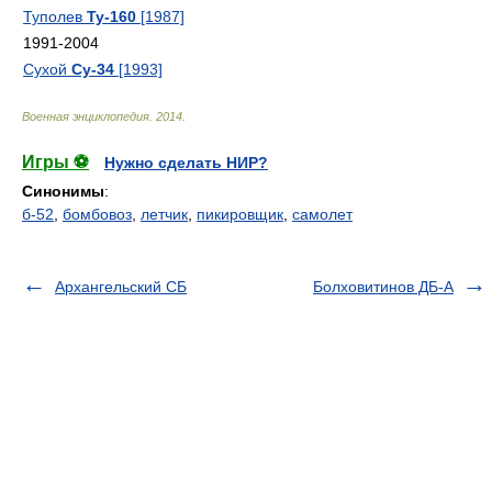
Туполев
Ту-160
[1987]
1991-2004
Сухой
Су-34
[1993]
Военная энциклопедия
.
2014
.
Игры ⚽
Нужно сделать НИР?
Синонимы
:
б-52
,
бомбовоз
,
летчик
,
пикировщик
,
самолет
Архангельский СБ
Болховитинов ДБ-А