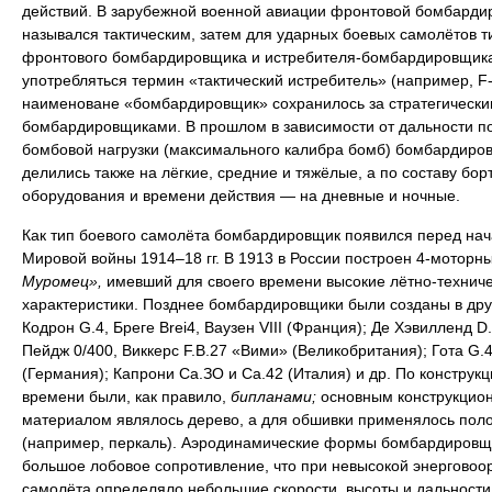
действий. В зарубежной военной авиации фронтовой бомбарди
назывался тактическим, затем для ударных боевых самолётов т
фронтового бомбардировщика и истребителя-бомбардировщика
употребляться термин «тактический истребитель» (например, F-
наименоване «бомбардировщик» сохранилось за стратегически
бомбардировщиками. В прошлом в зависимости от дальности п
бомбовой нагрузки (максимального калибра бомб) бомбардиро
делились также на лёгкие, средние и тяжёлые, а по составу бор
оборудования и времени действия — на дневные и ночные.
Как тип боевого самолёта бомбардировщик появился перед на
Мировой войны 1914–18 гг. В 1913 в России построен 4-моторн
Муромец»,
имевший для своего времени высокие лётно-технич
характеристики. Позднее бомбардировщики были созданы в дру
Кодрон G.4, Бреге Brei4, Ваузен VIII (Франция); Де Хэвилленд D.
Пейдж 0/400, Виккерс F.B.27 «Вими» (Великобритания); Гота G.4
(Германия); Капрони Са.ЗО и Са.42 (Италия) и др. По конструкци
времени были, как правило,
бипланами;
основным конструкцио
материалом являлось дерево, а для обшивки применялось пол
(например, перкаль). Аэродинамические формы бомбардировщ
большое лобовое сопротивление, что при невысокой энерговоо
самолёта определяло небольшие скорости, высоты и дальности 