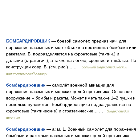
БОМБАРДИРОВЩИК
— боевой самолёт, предназ нач. для
поражения наземных и мор. объектов противника бомбами или
ракетами. Б. подразделяются на фронтовые (тактич.) и
дальние (стратегич.), а также на лёгкие, средние и тяжёлые. По
конструкции совр. Б. (см. рис.)… …
Большой энциклопедический
политехнический словарь
бомбардировщик
— самолёт военной авиации для
поражения наземных и морских целей противника. Основное
вооружение – бомбы и ракеты. Может иметь также 1–2 пушки и
несколько пулемётов. Бомбардировщики подразделяются на
фронтовые (тактические) и стратегические… …
Энциклопедия
техники
бомбардировщик
— а; м. 1. Военный самолёт для поражения
бомбами и ракетами наземных и морских целей противника.