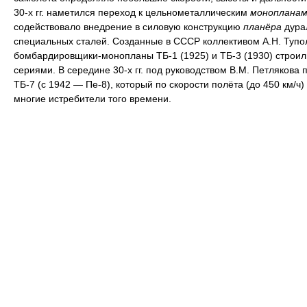
30-х гг. наметился переход к цельнометаллическим
монопланам
содействовало внедрение в силовую конструкцию
планёра
дура
специальных сталей. Созданные в СССР коллективом А.Н. Тупо
бомбардировщики-монопланы ТБ-1 (1925) и ТБ-3 (1930) строи
сериями. В середине 30-х гг. под руководством В.М. Петлякова 
ТБ-7 (с 1942 — Пе-8), который по скорости полёта (до 450 км/ч
многие истребители того времени.