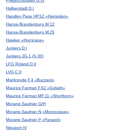
Friedrichshafen G.IV
Halberstadt D.I
Handley Page HP.52 «Hampden»
Hansa-Brandenburg W.12
Hansa-Brandenburg W.25
Hawker «Hurricane»
Junkers D.I
Junkers JG-1 (К-30)
LFG Roland D.II
LVG C.II
Martinsyde F.4 «Buzzard»
Maurice Farman F.62 «Goliath»
Maurice Farman MF.11 «Shorthorn»
Morane-Saulnier G/H
Morane-Saulnier N «Monocoque»
Morane-Saulnier P «Parasol»
Nieuport IV