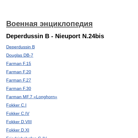
Военная энциклопедия
Deperdussin В - Nieuport N.24bis
Deperdussin В
Douglas DB-7
Farman F.15
Farman F.20
Farman F.27
Farman F.30
Farman MF.7 «Longhorn»
Fokker C.I
Fokker C.IV
Fokker D.VIII
Fokker D.XI