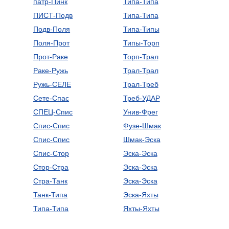
патр-Пинк
Типа-Типа
ПИСТ-Подв
Типа-Типа
Подв-Поля
Типа-Типы
Поля-Прот
Типы-Торп
Прот-Раке
Торп-Трал
Раке-Ружь
Трал-Трал
Ружь-СЕЛЕ
Трал-Треб
Сете-Спас
Треб-УДАР
СПЕЦ-Спис
Унив-Фрег
Спис-Спис
Фузе-Шмак
Спис-Спис
Шмак-Эска
Спис-Стор
Эска-Эска
Стор-Стра
Эска-Эска
Стра-Танк
Эска-Эска
Танк-Типа
Эска-Яхты
Типа-Типа
Яхты-Яхты