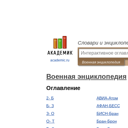
Словари и энциклоп
academic.ru
Военная энциклопедия
Военная энциклопедия
Оглавление
2- Б
АВИА-Атом
Б- З
АФАН-БЕСС
З- О
БИСН-Бран
О- Т
Бран-Брон