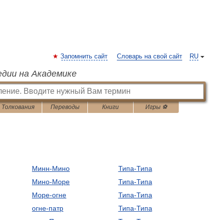
Запомнить сайт
Словарь на свой сайт
RU
едии на Академике
Толкования
Переводы
Книги
Игры ⚽
Минн-Мино
Типа-Типа
Мино-Море
Типа-Типа
Море-огне
Типа-Типа
огне-патр
Типа-Типа