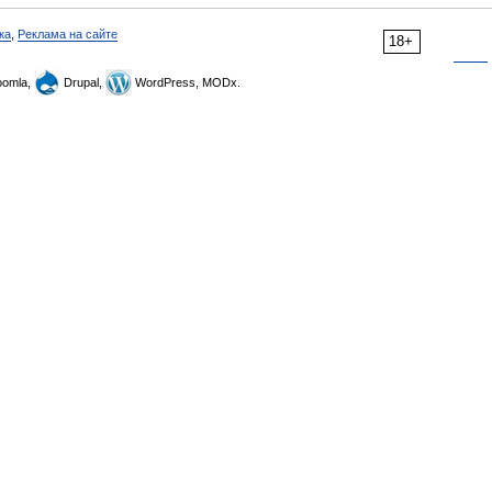
ка
,
Реклама на сайте
18+
omla,
Drupal,
WordPress, MODx.