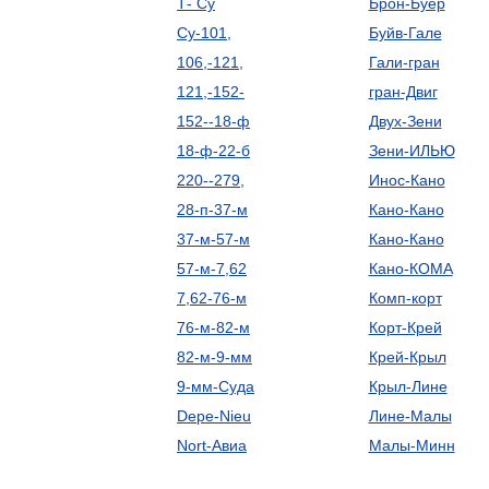
Т- Су
Брон-Буер
Су-101,
Буйв-Гале
106,-121,
Гали-гран
121,-152-
гран-Двиг
152--18-ф
Двух-Зени
18-ф-22-б
Зени-ИЛЬЮ
220--279,
Инос-Кано
28-п-37-м
Кано-Кано
37-м-57-м
Кано-Кано
57-м-7,62
Кано-КОМА
7,62-76-м
Комп-корт
76-м-82-м
Корт-Крей
82-м-9-мм
Крей-Крыл
9-мм-Cуда
Крыл-Лине
Depe-Nieu
Лине-Малы
Nort-Авиа
Малы-Минн