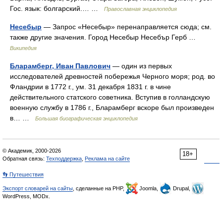
Гос. язык: болгарский.… …
Православная энциклопедия
Несебыр
— Запрос «Несебыр» перенаправляется сюда; см.
также другие значения. Город Несебыр Несебър Герб …
Википедия
Бларамберг, Иван Павлович
— один из первых
исследователей древностей побережья Черного моря; род. во
Фландрии в 1772 г., ум. 31 декабря 1831 г. в чине
действительного статского советника. Вступив в голландскую
военную службу в 1786 г., Бларамберг вскоре был произведен
в… …
Большая биографическая энциклопедия
© Академик, 2000-2026
18+
Обратная связь:
Техподдержка
,
Реклама на сайте
👣 Путешествия
Экспорт словарей на сайты
, сделанные на PHP,
Joomla,
Drupal,
WordPress, MODx.