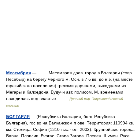
Месембрия
— Месемврия древ. город в Болгарии (совр.
Несебыр) на берегу Черного м. Осн. в 7 6 вв. до н.э. (на месте
фракийского поселения) греками дорянами, выходцами из
Мегары и Калхедона. Будучи авт. полисом, М. временами
находилась под властью… …
Древний мир. Энциклопедический
словарь
БОЛГАРИЯ
— (Республика Болгария; болг. Република
България), гос во на Балканском п ове. Территория: 110994 кв.
км. Столица: София (1310 тыс. чел. 2002). Крупнейшие города:
Варна, Пловдив, Бургас, Стара Загора, Плевен, Шумен, Русе.