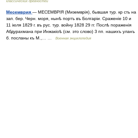
классических древностей
Месемврия
— МЕСЕМВРІЯ (Миземврія), бывшая тур. кр сть на
зап. бер. Черн. моря, нынѣ портъ въ Болгаріи. Сраженіе 10 и
11 іюля 1829 г. въ рус. тур. войну 1828 29 гг. Послѣ пораженія
Абдурахмана при Инжакіоѣ (см. это слово) 3 пп. нашихъ уланъ
б. посланы къ М.,… …
Военная энциклопедия