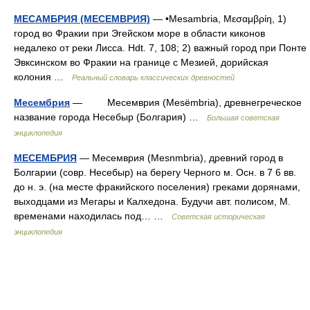
МЕСАМБРИЯ (МЕСЕМВРИЯ)
— •Mesambria, Μεσαμβρίη, 1)
город во Фракии при Эгейском море в области киконов
недалеко от реки Лисса. Hdt. 7, 108; 2) важный город при Понте
Эвксинском во Фракии на границе с Мезией, дорийская
колония …
Реальный словарь классических древностей
Месембрия
— Месемврия (Mesёmbria), древнегреческое
название города Несебыр (Болгария) …
Большая советская
энциклопедия
МЕСЕМБРИЯ
— Месемврия (Mesnmbria), древний город в
Болгарии (совр. Несебыр) на берегу Черного м. Осн. в 7 6 вв.
до н. э. (на месте фракийского поселения) греками дорянами,
выходцами из Мегары и Калхедона. Будучи авт. полисом, М.
временами находилась под… …
Советская историческая
энциклопедия