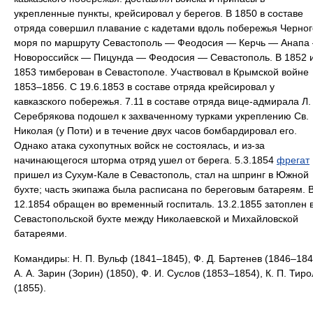
укрепленные пункты, крейсировал у берегов. В 1850 в составе
отряда совершил плавание с кадетами вдоль побережья Черног
моря по маршруту Севастополь — Феодосия — Керчь — Анапа
Новороссийск — Пицунда — Феодосия — Севастополь. В 1852 
1853 тимберован в Севастополе. Участвовал в Крымской войне
1853–1856. С 19.6.1853 в составе отряда крейсировал у
кавказского побережья. 7.11 в составе отряда вице-адмирала Л.
Серебрякова подошел к захваченному турками укреплению Св.
Николая (у Поти) и в течение двух часов бомбардировал его.
Однако атака сухопутных войск не состоялась, и из-за
начинающегося шторма отряд ушел от берега. 5.3.1854
фрегат
пришел из Сухум-Кале в Севастополь, стал на шпринг в Южной
бухте; часть экипажа была расписана по береговым батареям. 
12.1854 обращен во временный госпиталь. 13.2.1855 затоплен 
Севастопольской бухте между Николаевской и Михайловской
батареями.
Командиры: Н. П. Вульф (1841–1845), Ф. Д. Бартенев (1846–184
А. А. Зарин (Зорин) (1850), Ф. И. Суслов (1853–1854), К. П. Тиро
(1855).