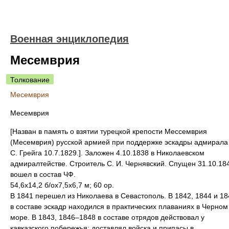
Военная энциклопедия
Месемврия
Толкование
Месемврия
Месемврия
[Назван в память о взятии турецкой крепости Мессемврия
(Месемврия) русской армией при поддержке эскадры адмирала
С. Грейга 10.7.1829.]. Заложен 4.10.1838 в Николаевском
адмиралтействе. Строитель С. И. Чернявский. Спущен 31.10.18
вошел в состав ЧФ.
54,6x14,2 б/ох7,5х6,7 м; 60 ор.
В 1841 перешел из Николаева в Севастополь. В 1842, 1844 и 18
в составе эскадр находился в практических плаваниях в Черном
море. В 1843, 1846–1848 в составе отрядов действовал у
кавказского побережья: доставлял войска и припасы в