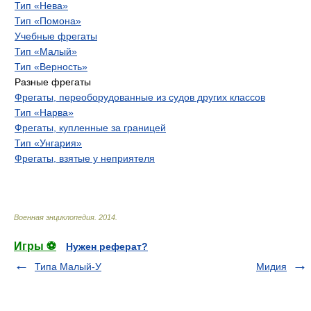
Тип «Нева»
Тип «Помона»
Учебные фрегаты
Тип «Малый»
Тип «Верность»
Разные фрегаты
Фрегаты, переоборудованные из судов других классов
Тип «Нарва»
Фрегаты, купленные за границей
Тип «Унгария»
Фрегаты, взятые у неприятеля
Военная энциклопедия
.
2014
.
Игры ⚽
Нужен реферат?
Типа Малый-У
Мидия