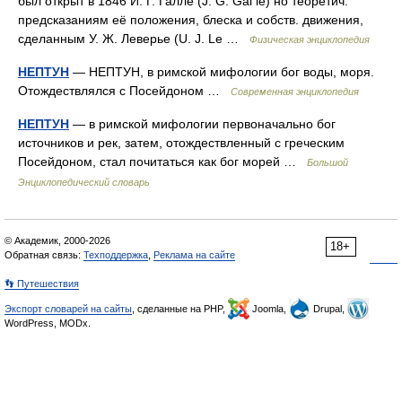
был открыт в 1846 И. Г. Галле (J. G. Gal lе) но теоретич.
предсказаниям её положения, блеска и собств. движения,
сделанным У. Ж. Леверье (U. J. Le …
Физическая энциклопедия
НЕПТУН
— НЕПТУН, в римской мифологии бог воды, моря.
Отождествлялся с Посейдоном …
Современная энциклопедия
НЕПТУН
— в римской мифологии первоначально бог
источников и рек, затем, отождествленный с греческим
Посейдоном, стал почитаться как бог морей …
Большой
Энциклопедический словарь
© Академик, 2000-2026
18+
Обратная связь:
Техподдержка
,
Реклама на сайте
👣 Путешествия
Экспорт словарей на сайты
, сделанные на PHP,
Joomla,
Drupal,
WordPress, MODx.