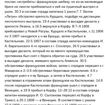
послан «истребить» французскую шебеку, но из-за мелководья
бриги не смогли приблизиться к ней на пушечный выстрел и
ушли. 30.3 в составе отрада капитана 1 ранга Г. Г. Белли
«Летун» обстрелял крепость Курцало, подойдя на дистанцию
пистолетного выстрела, 19.4 участвовал в высадке десанта у
крепости Лезина, а 16.5 вернулся в Корфу. В 7–9.1806
крейсировал у Новой Рагузы, Курцало и Кастельново, с 11.1806
по 3.1807 находился у о-ва Браццо, затем прибыл в
Кастельново. 22.5.1807 в составе отрада капитан-командора И.
А. Баратынского 4-го пришел к г. Сполатро, 26.5 участвовал в
высадке десанта, который из-за явного преимущества
противника был снят с берега обратно на суда. 28.5 участвовал
в высадке десанта, взявшего крепость Алмисса. 30.5
обстреливал французские войска, затем с отрядом перешел к г.
Макарска и 2–3.6 обстреливал береговые укрепления. 6.6 с
отрядом ушел к о-ву Браццо, а затем в Кастельново. 4.7
участвовал в отражении атаки французов на Кастельново. 14.8
после передачи Кастельново французам ушел с отрядом в
Венецию, а 19.9 прибыл в Корфу. 12–28.12 в составе отряда
капитан-командора И. О. Салтанова перешел из Корфу в
Триест, а 20.1.1808 — в Венецию. В соответствии с указом