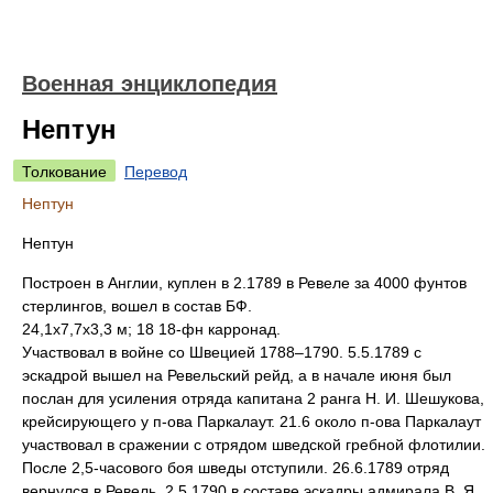
Военная энциклопедия
Нептун
Толкование
Перевод
Нептун
Нептун
Построен в Англии, куплен в 2.1789 в Ревеле за 4000 фунтов
стерлингов, вошел в состав БФ.
24,1x7,7x3,3 м; 18 18-фн карронад.
Участвовал в войне со Швецией 1788–1790. 5.5.1789 с
эскадрой вышел на Ревельский рейд, а в начале июня был
послан для усиления отряда капитана 2 ранга Н. И. Шешукова,
крейсирующего у п-ова Паркалаут. 21.6 около п-ова Паркалаут
участвовал в сражении с отрядом шведской гребной флотилии.
После 2,5-часового боя шведы отступили. 26.6.1789 отряд
вернулся в Ревель. 2.5.1790 в составе эскадры адмирала В. Я.