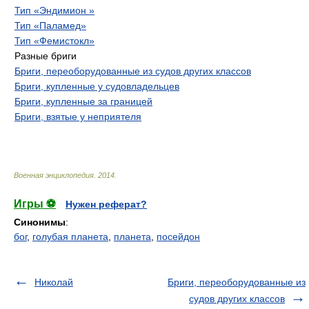
Тип «Эндимион »
Тип «Паламед»
Тип «Фемистокл»
Разные бриги
Бриги, переоборудованные из судов других классов
Бриги, купленные у судовладельцев
Бриги, купленные за границей
Бриги, взятые у неприятеля
Военная энциклопедия
.
2014
.
Игры ⚽
Нужен реферат?
Синонимы
:
бог
,
голубая планета
,
планета
,
посейдон
Николай
Бриги, переоборудованные из
судов других классов