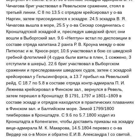
Чичагова бриг участвовал в Ревельском сражении, стоял в
третьей линии. С 8 по 13.5 с отрядом крейсировал у о-ва
Наргин, затем присоединился к эскадре. 24.5 эскадра В. Я.
Чичагова вышла в море, 25.5 у о-ва Сескар соединилась с
Кронштадтской эскадрой и, преследуя шведский флот, они
вошли в Выборгский зал. 9.6 «Нептун» встал по диспозиции в
составе отряда капитана 2 ранга Р. В. Кроуна между о-вом
Питкопас и м. Крюсе-рорт, 10.6 участвовал в бою со шведской
гребной флотилией (4 судна были взяты в плен, 1 сожжено, 3
отступили в шхеры). 22.6 бриг участвовал в Выборгском
сражении и преследовании шведских судов, затем с эскадрой
крейсировал у Гельсингфорса, а 13.7 прибыл на Ревельский
рейд. С 18.7 по 5.8 в составе отряда контр-адмирала П. И.
Лежнева крейсировал в Финском зал., вернулся в Ревель,
затем перешел в Кронштадт. В 1791, 1797 и 1801–1809 в
составе эскадр и отрядов находился в практических плаваниях
в Финском зал. и Балтийском море. Зимой 1799/1800
тимберован в Кронштадте. С 9.6 по 5.7.1800 ходил из
Кронштадта в Копенгаген, чтобы доставить приказы на эскадру
вице-адмирала М. К. Макарова, 14.5.1804 перевез с о-ва
Вердер на о-в Моон и обратно Е.И.В. Александра I со свитой.