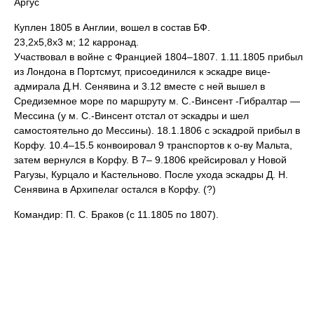
Аргус
Куплен 1805 в Англии, вошел в состав БФ.
23,2x5,8x3 м; 12 карронад.
Участвовал в войне с Францией 1804–1807. 1.11.1805 прибыл
из Лондона в Портсмут, присоединился к эскадре вице-
адмирала Д.Н. Сенявина и 3.12 вместе с ней вышел в
Средиземное море по маршруту м. С.-Винсент -Гибралтар —
Мессина (у м. С.-Винсент отстал от эскадры и шел
самостоятельно до Мессины). 18.1.1806 с эскадрой прибыл в
Корфу. 10.4–15.5 конвоировал 9 транспортов к о-ву Мальта,
затем вернулся в Корфу. В 7– 9.1806 крейсировал у Новой
Рагузы, Курцало и Кастельново. После ухода эскадры Д. Н.
Сенявина в Архипелаг остался в Корфу. (?)
Командир: П. С. Браков (с 11.1805 по 1807).