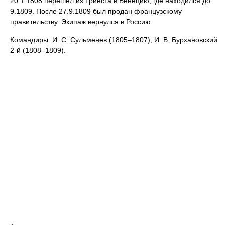
20.1.1808 перешел из Триеста в Венецию, где находился до
9.1809. После 27.9.1809 был продан французскому
правительству. Экипаж вернулся в Россию.
Командиры: И. С. Сульменев (1805–1807), И. В. Бурхановский
2-й (1808–1809).