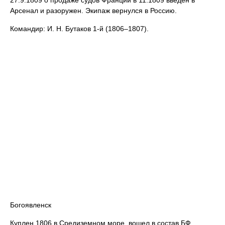
27.9.1809 о продаже судов Франции в 11.1809 введен в
Арсенал и разоружен. Экипаж вернулся в Россию.
Командир: И. Н. Бутаков 1-й (1806–1807).
Богоявленск
Куплен 1806 в Средиземном море, вошел в состав БФ.