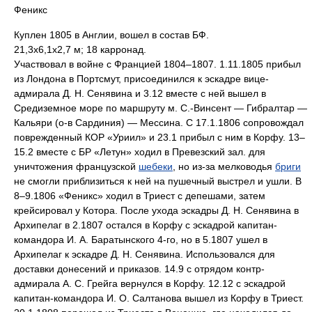
Феникс
Куплен 1805 в Англии, вошел в состав БФ.
21,3x6,1x2,7 м; 18 карронад.
Участвовал в войне с Францией 1804–1807. 1.11.1805 прибыл
из Лондона в Портсмут, присоединился к эскадре вице-
адмирала Д. Н. Сенявина и 3.12 вместе с ней вышел в
Средиземное море по маршруту м. С.-Винсент — Гибралтар —
Кальяри (о-в Сардиния) — Мессина. С 17.1.1806 сопровождал
поврежденный КОР «Уриил» и 23.1 прибыл с ним в Корфу. 13–
15.2 вместе с БР «Летун» ходил в Превезский зал. для
уничтожения французской
шебеки
, но из-за мелководья
бриги
не смогли приблизиться к ней на пушечный выстрел и ушли. В
8–9.1806 «Феникс» ходил в Триест с депешами, затем
крейсировал у Котора. После ухода эскадры Д. Н. Сенявина в
Архипелаг в 2.1807 остался в Корфу с эскадрой капитан-
командора И. А. Баратынского 4-го, но в 5.1807 ушел в
Архипелаг к эскадре Д. Н. Сенявина. Использовался для
доставки донесений и приказов. 14.9 с отрядом контр-
адмирала А. С. Грейга вернулся в Корфу. 12.12 с эскадрой
капитан-командора И. О. Салтанова вышел из Корфу в Триест.