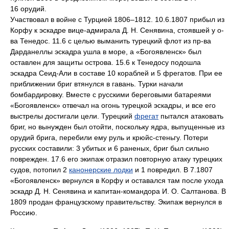
16 орудий.
Участвовал в войне с Турцией 1806–1812. 10.6.1807 прибыл из
Корфу к эскадре вице-адмирала Д. Н. Сенявина, стоявшей у о-
ва Тенедос. 11.6 с целью выманить турецкий флот из пр-ва
Дарданеллы эскадра ушла в море, а «Богоявленск» был
оставлен для защиты острова. 15.6 к Тенедосу подошла
эскадра Сеид-Али в составе 10 кораблей и 5 фрегатов. При ее
приближении бриг втянулся в гавань. Турки начали
бомбардировку. Вместе с русскими береговыми батареями
«Богоявленск» отвечал на огонь турецкой эскадры, и все его
выстрелы достигали цели. Турецкий
фрегат
пытался атаковать
бриг, но вынужден был отойти, поскольку ядра, выпущенные из
орудий брига, перебили ему руль и крюйс-стеньгу. Потери
русских составили: 3 убитых и 6 раненых, бриг был сильно
поврежден. 17.6 его экипаж отразил повторную атаку турецких
судов, потопил 2
канонерские лодки
и 1 повредил. В 7.1807
«Богоявленск» вернулся в Корфу и оставался там после ухода
эскадр Д. Н. Сенявина и капитан-командора И. О. Салтанова. В
1809 продан французскому правительству. Экипаж вернулся в
Россию.