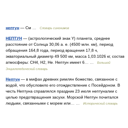
нептун
— См …
Словарь синонимов
НЕПТУН
— (астрологический знак Y) планета, среднее
расстояние от Солнца 30,06 а. е. (4500 млн. км), период
обращения 164,8 года, период вращения 17,8 ч,
экваториальный диаметр 49 500 км, масса 1,03.1026 кг, состав
атмосферы: CH4, H2, Нe. Нептун имеет 6… …
Большой
Энциклопедический словарь
Нептун
— в мифах древних римлян божество, связанное с
водой, что обусловило его отождествление с Посейдоном. В
честь Нептуна справлялся праздник 23 июля нептуналии с
целью предотвращения засухи. Морской Нептун почитался
людьми, связанными с морем или… …
Исторический словарь