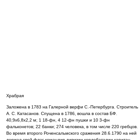
Храбрая
Заложена в 1783 на Галерной верфи С.-Петербурга. Строитель
А. С. Катасанов. Спущена в 1786, вошла в состав БФ.
40,9x6,8x2,2 м; 1 18-фн, 4 12-фн пушки и 10 3-фн
фальконетов; 22 банки; 274 человека, в том числе 220 гребцов.
Во время второго Роченсальмского сражения 28.6.1790 на ней
держал свой флаг командир дивизии кордебаталии капитан-