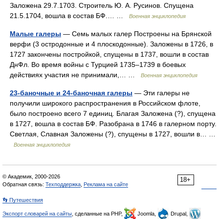
Заложена 29.7.1703. Строитель Ю. А. Русинов. Спущена
21.5.1704, вошла в состав БФ.… …
Военная энциклопедия
Малые галеры
— Семь малых галер Построены на Брянской
верфи (3 остродонные и 4 плоскодонные). Заложены в 1726, в
1727 закончены постройкой, спущены в 1737, вошли в состав
ДнФл. Во время войны с Турцией 1735–1739 в боевых
действиях участия не принимали,… …
Военная энциклопедия
23-баночные и 24-баночная галеры
— Эти галеры не
получили широкого распространения в Российском флоте,
было построено всего 7 единиц. Благая Заложена (?), спущена
в 1727, вошла в состав БФ. Разобрана в 1746 в галерном порту.
Светлая, Славная Заложены (?), спущены в 1727, вошли в… …
Военная энциклопедия
© Академик, 2000-2026
18+
Обратная связь:
Техподдержка
,
Реклама на сайте
👣 Путешествия
Экспорт словарей на сайты
, сделанные на PHP,
Joomla,
Drupal,