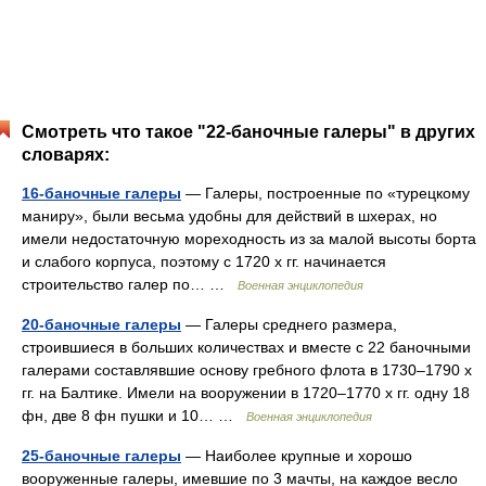
Смотреть что такое "22-баночные галеры" в других
словарях:
16-баночные галеры
— Галеры, построенные по «турецкому
маниру», были весьма удобны для действий в шхерах, но
имели недостаточную мореходность из за малой высоты борта
и слабого корпуса, поэтому с 1720 х гг. начинается
строительство галер по… …
Военная энциклопедия
20-баночные галеры
— Галеры среднего размера,
строившиеся в больших количествах и вместе с 22 баночными
галерами составлявшие основу гребного флота в 1730–1790 х
гг. на Балтике. Имели на вооружении в 1720–1770 х гг. одну 18
фн, две 8 фн пушки и 10… …
Военная энциклопедия
25-баночные галеры
— Наиболее крупные и хорошо
вооруженные галеры, имевшие по 3 мачты, на каждое весло