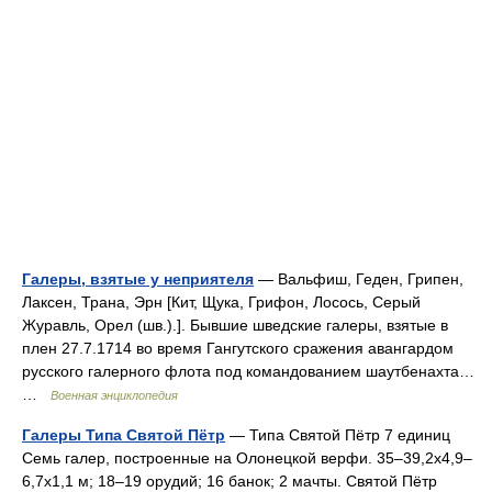
Галеры, взятые у неприятеля
— Вальфиш, Геден, Грипен,
Лаксен, Трана, Эрн [Кит, Щука, Грифон, Лосось, Серый
Журавль, Орел (шв.).]. Бывшие шведские галеры, взятые в
плен 27.7.1714 во время Гангутского сражения авангардом
русского галерного флота под командованием шаутбенахта…
…
Военная энциклопедия
Галеры Типа Святой Пётр
— Типа Святой Пётр 7 единиц
Семь галер, построенные на Олонецкой верфи. 35–39,2x4,9–
6,7x1,1 м; 18–19 орудий; 16 банок; 2 мачты. Святой Пётр