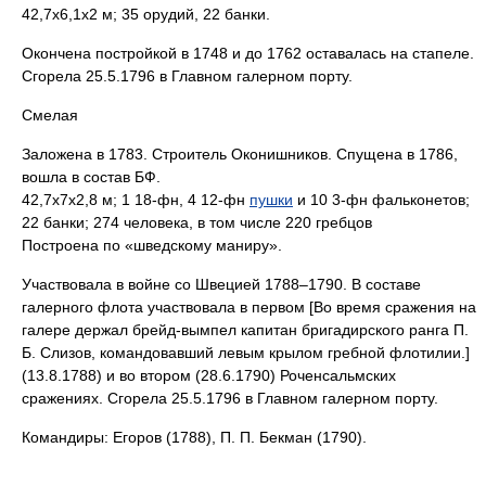
42,7x6,1x2 м; 35 орудий, 22 банки.
Окончена постройкой в 1748 и до 1762 оставалась на стапеле.
Сгорела 25.5.1796 в Главном галерном порту.
Смелая
Заложена в 1783. Строитель Оконишников. Спущена в 1786,
вошла в состав БФ.
42,7x7x2,8 м; 1 18-фн, 4 12-фн
пушки
и 10 3-фн фальконетов;
22 банки; 274 человека, в том числе 220 гребцов
Построена по «шведскому маниру».
Участвовала в войне со Швецией 1788–1790. В составе
галерного флота участвовала в первом [Во время сражения на
галере держал брейд-вымпел капитан бригадирского ранга П.
Б. Слизов, командовавший левым крылом гребной флотилии.]
(13.8.1788) и во втором (28.6.1790) Роченсальмских
сражениях. Сгорела 25.5.1796 в Главном галерном порту.
Командиры: Егоров (1788), П. П. Бекман (1790).