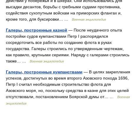
действий у побережья и в шхерах. Они использовались для
высадки десантов, борьбы с гребными судами противника,
содействия сухопутным войскам на приморских флангах и,
кроме того, для буксировки… …
Военная энциклопедия
Галеры, построенные казной
— После неудачного опыта
постройки судов кумпанствами Петр I распорядился
сосредоточить все работы по созданию флота в руках
государства. Галеры строились по утвержденным чертежам,
как правило, крупными сериями. Наряду с галерами строились
также… …
Военная энциклопедия
Галеры, построенные кумпанствами
— В целях закрепления
успехов, достигнутых во время второго Азовского похода 1696,
Петр I считал необходимым строительство флота для
Азовского моря, но, поскольку средства в казне для этих целей
отсутствовали, постановлением Боярской думы от… …
Военная
энциклопедия