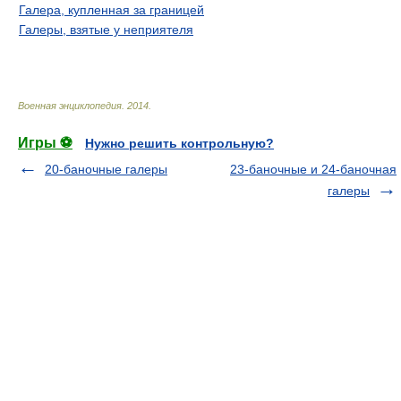
Галера, купленная за границей
Галеры, взятые у неприятеля
Военная энциклопедия
.
2014
.
Игры ⚽
Нужно решить контрольную?
20-баночные галеры
23-баночные и 24-баночная
галеры