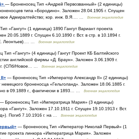
й»
— Броненосец Тип «Андрей Первозванный» (2 единицы)
оненосцев типа «Бородино». Заложен 28.04.1905 г. Спущен
Пб/Новое Адмиралтейство; кор. инж. В.Я.… …
Военная энциклопедия
ип «Гангут» (1 единица) 1890 Гангут Вариант проекта
20.05.1889 г. Спущен 6.10.1890 г. Вст. в стр. в 10.1894 г.
.Е. Леонтьев).… …
Военная энциклопедия
 Тип «Гангут» (4 единицы) Гангут Проект КБ Балтийского
астии английской фирмы «Д. Браун». Заложен 3.06.1909 г.
914 г. (СПб/Новое… …
Военная энциклопедия
II»
— Броненосец Тип «Император Александр II» (2 единицы)
 немецкого броненосца «Гельголанд». Заложен 18.06.1885 г.
ьно в 09.1889 г., фактически в 1893… …
Военная энциклопедия
— Броненосец Тип «Императрица Мария» (3 единицы)
а «Гангут». Заложен 17.10.1911 г. Спущен 19.10.1913 г. Вст.
уд»). Погиб 7.10.1916 г. на …
Военная энциклопедия
Первый»
— Броненосец Тип «Император Николай Первый» (1
итие проекта линкора «Императрица Мария». Заложен