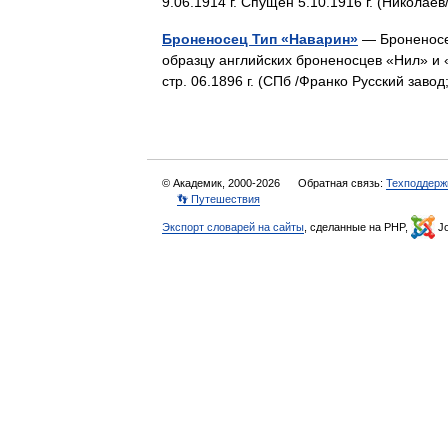
9.06.1914 г. Спущен 5.10.1916 г. (Никола
Броненосец Тип «Наварин»
— Броненосец
образцу английских броненосцев «Нил» и «Т
стр. 06.1896 г. (СПб /Франко Русский зав
© Академик, 2000-2026
Обратная связь:
Техподдерж
👣 Путешествия
Экспорт словарей на сайты
, сделанные на PHP,
Jo