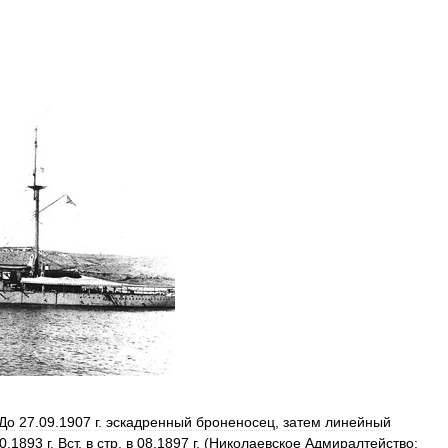
До
27
.
09
.
1907
г
.
эскадренный
броненосец
,
затем
линейный
0
.
1893
г
.
Вст
.
в
стр
.
в
08
.
1897
г
. (
Николаевское
Адмиралтейство
;