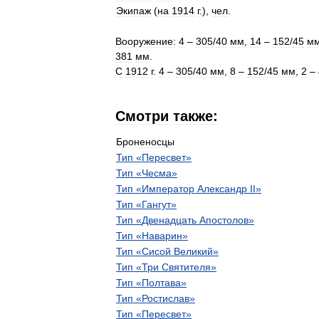
Экипаж
(
на
1914
г
.),
чел
.
Вооружение:
4
–
305
/
40
мм
,
14
–
152
/
45
м
381
мм
.
С
1912
г
.
4
–
305
/
40
мм
,
8
–
152
/
45
мм
,
2
–
Смотри
также:
Броненосцы
Тип
«
Пересвет
»
Тип
«
Чесма
»
Тип
«
Император
Александр
II
»
Тип
«
Гангут
»
Тип
«
Двенадцать
Апостолов
»
Тип
«
Наварин
»
Тип
«
Сисой
Великий
»
Тип
«
Три
Святителя
»
Тип
«
Полтава
»
Тип
«
Ростислав
»
Тип
«
Пересвет
»