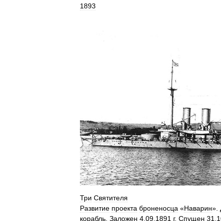
1893
Три
Святителя
Развитие
проекта
броненосца
«
Наварин
».
корабль
.
Заложен
4
.
09
.
1891
г
.
Спущен
31
.
1