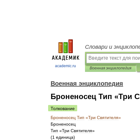
Словари и энциклоп
academic.ru
Военная энциклопедия
Военная энциклопедия
Броненосец Тип «Три С
Толкование
Броненосец
Тип
«
Три
Святителя
»
Броненосец
Тип
«
Три
Святителя
»
(
1
единица
)