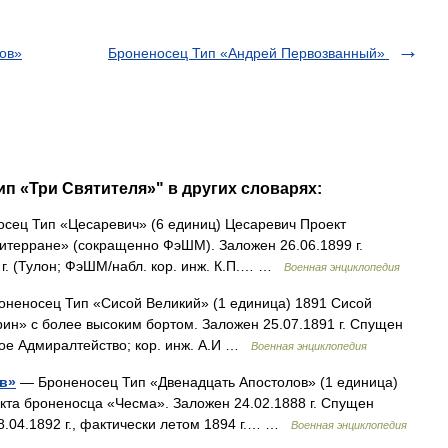
ов»
Броненосец Тип «Андрей Первозванный»
ип «Три Святителя»" в других словарях:
сец Тип «Цесаревич» (6 единиц) Цесаревич Проект
терране» (сокращенно ФэШМ). Заложен 26.06.1899 г.
03 г. (Тулон; ФэШМ/набл. кор. инж. К.П.… …
Военная энциклопедия
неносец Тип «Сисой Великий» (1 единица) 1891 Сисой
н» с более высоким бортом. Заложен 25.07.1891 г. Спущен
Новое Адмиралтейство; кор. инж. А.И …
Военная энциклопедия
в»
— Броненосец Тип «Двенадцать Апостолов» (1 единица)
кта броненосца «Чесма». Заложен 24.02.1888 г. Спущен
28.04.1892 г., фактически летом 1894 г.… …
Военная энциклопедия