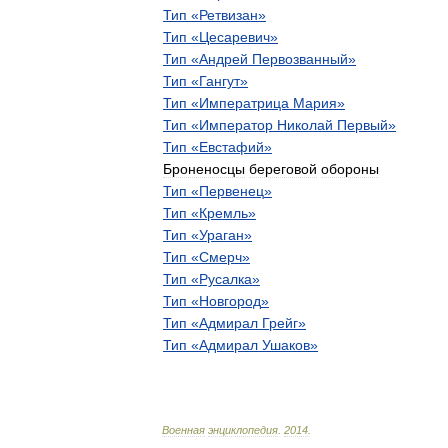
Тип
«
Ретвизан
»
Тип
«
Цесаревич
»
Тип
«
Андрей
Первозванный
»
Тип
«
Гангут
»
Тип
«
Императрица
Мария
»
Тип
«
Император
Николай
Первый
»
Тип
«
Евстафий
»
Броненосцы
береговой
обороны
Тип
«
Первенец
»
Тип
«
Кремль
»
Тип
«
Ураган
»
Тип
«
Смерч
»
Тип
«
Русалка
»
Тип
«
Новгород
»
Тип
«
Адмирал
Грейг
»
Тип
«
Адмирал
Ушаков
»
Военная
энциклопедия
.
2014
.