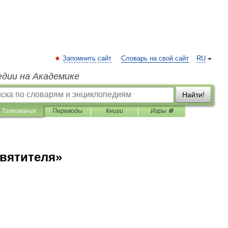
Запомнить сайт
Словарь на свой сайт
RU
едии на Академике
Найти!
Толкования
Переводы
Книги
Игры ⚽
вятителя»