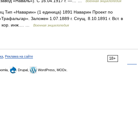
ев/завод «Наваль»). С 16.04.1917 г. —… …
Военная энциклопедия
 Тип «Наварин» (1 единица) 1891 Наварин Проект по
рафальгар». Заложен 1.07.1889 г. Спущ. 8.10.1891 г. Вст. в
од; кор. инж.… …
Военная энциклопедия
ка
,
Реклама на сайте
18+
omla,
Drupal,
WordPress, MODx.