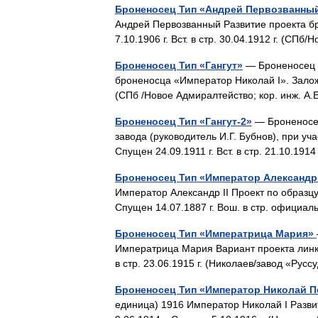
Броненосец Тип «Андрей Первозванны
Андрей Первозванный Развитие проекта бр
7.10.1906 г. Вст. в стр. 30.04.1912 г. (С
Броненосец Тип «Гангут»
— Броненосец Т
броненосца «Император Николай I». Заложен 
(СПб /Новое Адмиралтейство; кор. инж. А
Броненосец Тип «Гангут-2»
— Броненосец
завода (руководитель И.Г. Бубнов), при уч
Спущен 24.09.1911 г. Вст. в стр. 21.10.1
Броненосец Тип «Император Александр 
Император Александр II Проект по образцу
Спущен 14.07.1887 г. Вош. в стр. официал
Броненосец Тип «Императрица Мария»
Императрица Мария Вариант проекта линкор
в стр. 23.06.1915 г. (Николаев/завод «Русс
Броненосец Тип «Император Николай 
единица) 1916 Император Николай I Разв