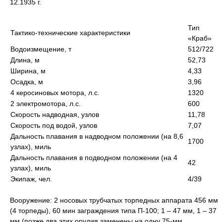
12.1935 г.
Тип
Тактико-технические характеристики
«Краб»
Водоизмещение, т
512/722
Длина, м
52,73
Ширина, м
4,33
Осадка, м
3,96
4 керосиновых мотора, л.с.
1320
2 электромотора, л.с.
600
Скорость надводная, узлов
11,78
Скорость под водой, узлов
7,07
Дальность плавания в надводном положении (на 8,6
1700
узлах), миль
Дальность плавания в подводном положении (на 4
42
узлах), миль
Экипаж, чел.
4/39
Вооружение: 2 носовых трубчатых торпедных аппарата 456 мм
(4 торпеды), 60 мин заграждения типа П-100; 1 – 47 мм, 1 – 37
мм (позже два этих орудия заменены на одну 75-мм