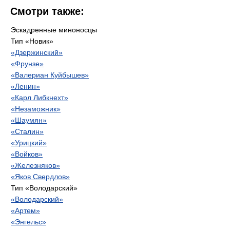
Смотри также:
Эскадренные миноносцы
Тип «Новик»
«Дзержинский»
«Фрунзе»
«Валериан Куйбышев»
«Ленин»
«Карл Либкнехт»
«Незаможник»
«Шаумян»
«Сталин»
«Урицкий»
«Войков»
«Железняков»
«Яков Свердлов»
Тип «Володарский»
«Володарский»
«Артем»
«Энгельс»