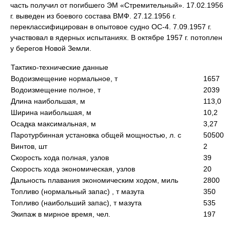
часть получил от погибшего ЭМ «Стремительный». 17.02.1956
г. выведен из боевого состава ВМФ. 27.12.1956 г.
переклассифицирован в опытовое судно ОС-4. 7.09.1957 г.
участвовал в ядерных испытаниях. В октябре 1957 г. потоплен
у берегов Новой Земли.
Тактико-технические данные
Водоизмещение нормальное, т
1657
Водоизмещение полное, т
2039
Длина наибольшая, м
113,0
Ширина наибольшая, м
10,2
Осадка максимальная, м
3,27
Паротурбинная установка общей мощностью, л. с
50500
Винтов, шт
2
Скорость хода полная, узлов
39
Скорость хода экономическая, узлов
20
Дальность плавания экономическим ходом, миль
2800
Топливо (нормальный запас) , т мазута
350
Топливо (наибольший запас), т мазута
535
Экипаж в мирное время, чел.
197