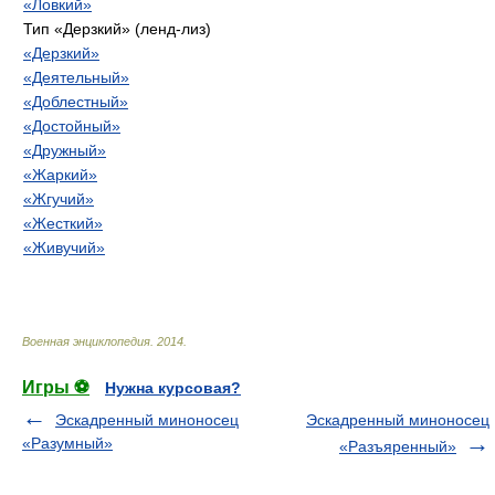
«Ловкий»
Тип «Дерзкий» (ленд-лиз)
«Дерзкий»
«Деятельный»
«Доблестный»
«Достойный»
«Дружный»
«Жаркий»
«Жгучий»
«Жесткий»
«Живучий»
Военная энциклопедия
.
2014
.
Игры ⚽
Нужна курсовая?
Эскадренный миноносец
Эскадренный миноносец
«Разумный»
«Разъяренный»