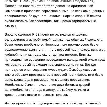
называть Р-39С (фирменное обозначение «Модель 13»).
Появление нового истребителя довольно оригинальной
компоновки привлекло серьезное внимание всех авиационных
специалистов. Вокруг него начались жаркие споры. В печати
публиковались как блестящие, так и резко отрицательные
отзывы.
Внешне самолет Р-39 почти не отличался от других
одномоторных истребителей, однако под обшивкой самолета
было много необычного. Непривычным прежде всего было
расположение двигателя — не в носовой части фюзеляжа, а за
кабиной летчика, недалеко от центра тяжести. Винт же
приводился во вращение посредством вала длиной около трех
метров, который проходил под сиденьем летчика. Вот где
пригодился опыт создания «Аэрокуды». Освободившееся
таким образом пространство в носовой части фюзеляжа было
использовано для размещения мощного вооружения.
Необычным было и применение двух боковых дверей
автомобильного типа для доступа в кабину летчика и
трехопорного шасси с носовым колесом.
Что же привело конструкторов самолета к такому решению ?