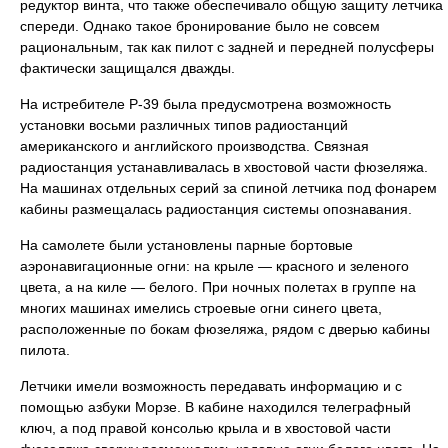
редуктор винта, что также обеспечивало общую защиту летчика
спереди. Однако такое бронирование было не совсем
рациональным, так как пилот с задней и передней полусферы
фактически защищался дважды.
На истребителе Р-39 была предусмотрена возможность
установки восьми различных типов радиостанций
американского и английского производства. Связная
радиостанция устанавливалась в хвостовой части фюзеляжа.
На машинах отдельных серий за спиной летчика под фонарем
кабины размещалась радиостанция системы опознавания.
На самолете были установлены парные бортовые
аэронавигационные огни: на крыле — красного и зеленого
цвета, а на киле — белого. При ночных полетах в группе на
многих машинах имелись строевые огни синего цвета,
расположенные по бокам фюзеляжа, рядом с дверью кабины
пилота.
Летчики имели возможность передавать информацию и с
помощью азбуки Морзе. В кабине находился телеграфный
ключ, а под правой консолью крыла и в хвостовой части