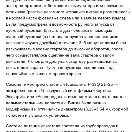
электростартером от бортового аккумулятора или наземного
источника (розетка наземного источника питания размещалась
в носовой части фюзеляжа слева или в зализе левого крыла).
Была предусмотрена и возможность ручного запуска от
пусковой рукоятки. Для этого два человека с помощью
пусковой рукоятки (за что она получила у наших техников
название «ручка дружбы») в течение 3–5 минут должны были
раскручивать маховик стартера до высоких оборотов, после
чего осуществлялось сцепление вала стартера с валом
двигателя. Лючок для доступа к стартеру размещался за
двигателем справа. Пусковая рукоятка находилась под
легкосъёмным зализом правого крыла.
Самолет имел трехлопастный (самолеты Р-39Q 21–25 —
четырёхлопастный) воздушный винт фирмы «Кертисс
Электрик» или «Аэропродактс» изменяемого в полете шага с
полыми стальными лопастями. Винты были разных
модификаций и отличались диаметром (3,16–3,54 м), формой
лопастей и углами их установки.
Система питания двигателя состояла из трубопроводов и