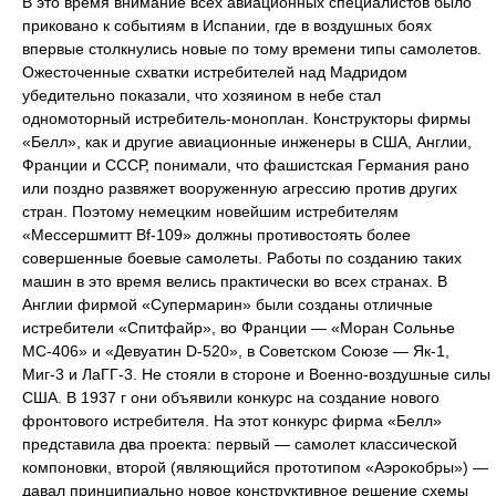
В это время внимание всех авиационных специалистов было
приковано к событиям в Испании, где в воздушных боях
впервые столкнулись новые по тому времени типы самолетов.
Ожесточенные схватки истребителей над Мадридом
убедительно показали, что хозяином в небе стал
одномоторный истребитель-моноплан. Конструкторы фирмы
«Белл», как и другие авиационные инженеры в США, Англии,
Франции и СССР, понимали, что фашистская Германия рано
или поздно развяжет вооруженную агрессию против других
стран. Поэтому немецким новейшим истребителям
«Мессершмитт Вf-109» должны противостоять более
совершенные боевые самолеты. Работы по созданию таких
машин в это время велись практически во всех странах. В
Англии фирмой «Супермарин» были созданы отличные
истребители «Спитфайр», во Франции — «Моран Сольнье
МС-406» и «Девуатин D-520», в Советском Союзе — Як-1,
Миг-3 и ЛаГГ-3. Не стояли в стороне и Военно-воздушные силы
США. В 1937 г они объявили конкурс на создание нового
фронтового истребителя. На этот конкурс фирма «Белл»
представила два проекта: первый — самолет классической
компоновки, второй (являющийся прототипом «Аэрокобры») —
давал принципиально новое конструктивное решение схемы