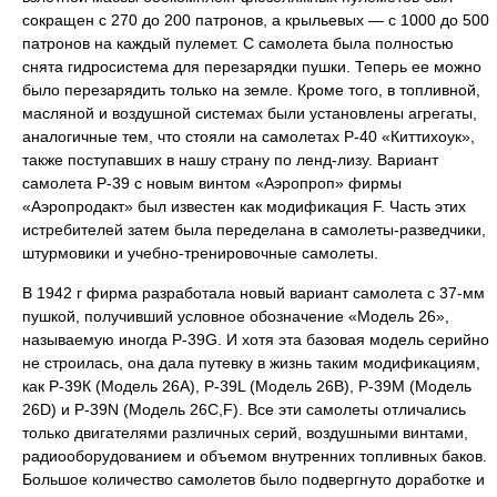
сокращен с 270 до 200 патронов, а крыльевых — с 1000 до 500
патронов на каждый пулемет. С самолета была полностью
снята гидросистема для перезарядки пушки. Теперь ее можно
было перезарядить только на земле. Кроме того, в топливной,
масляной и воздушной системах были установлены агрегаты,
аналогичные тем, что стояли на самолетах Р-40 «Киттихоук»,
также поступавших в нашу страну по ленд-лизу. Вариант
самолета Р-39 с новым винтом «Аэропроп» фирмы
«Аэропродакт» был известен как модификация F. Часть этих
истребителей затем была переделана в самолеты-разведчики,
штурмовики и учебно-тренировочные самолеты.
В 1942 г фирма разработала новый вариант самолета с 37-мм
пушкой, получивший условное обозначение «Модель 26»,
называемую иногда Р-39G. И хотя эта базовая модель серийно
не строилась, она дала путевку в жизнь таким модификациям,
как Р-39К (Модель 26А), Р-39L (Модель 26B), Р-39М (Модель
26D) и Р-39N (Модель 26С,F). Все эти самолеты отличались
только двигателями различных серий, воздушными винтами,
радиооборудованием и объемом внутренних топливных баков.
Большое количество самолетов было подвергнуто доработке и