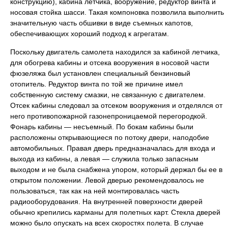
конструкцию), кабина летчика, вооружение, редуктор винта и
носовая стойка шасси. Такая компоновка позволила выполнить
значительную часть обшивки в виде съемных капотов,
обеспечивающих хороший подход к агрегатам.
Поскольку двигатель самолета находился за кабиной летчика,
для обогрева кабины и отсека вооружения в носовой части
фюзеляжа был установлен специальный бензиновый
отопитель. Редуктор винта по той же причине имел
собственную систему смазки, не связанную с двигателем.
Отсек кабины следовал за отсеком вооружения и отделялся от
него противопожарной газонепроницаемой перегородкой.
Фонарь кабины — несъемный. По бокам кабины были
расположены открывающиеся по потоку двери, наподобие
автомобильных. Правая дверь предназначалась для входа и
выхода из кабины, а левая — служила только запасным
выходом и не была снабжена упором, который держал бы ее в
открытом положении. Левой дверью рекомендовалось не
пользоваться, так как на ней монтировалась часть
радиооборудования. На внутренней поверхности дверей
обычно крепились карманы для полетных карт. Стекла дверей
можно было опускать на всех скоростях полета. В случае