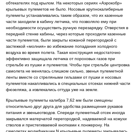
обтекателях под крылом. На некоторых сериях «Аэрокобр»
крыльевых пулеметов не было. Носовые крупнокалиберные
пулеметы устанавливались таким образом, что их казенные
части заходили в кабину летчика, что позволяло ему при
необходимости осуществить ручную перезарядку. Отверстия в
передней стенке кабины, через которые проходили казенные
части пулеметов, были закрыты кожаной перегородкой с
застежкой «молния» во избежание попадания холодного
воздуха во время полета. Такая конструкция недостаточно
эффективно защищала летчика от пороховых газов при
стрельбе из пушки и пулеметов. Чтобы при стрельбе центровка
самолета не менялась слишком сильно, звенья пулеметной
ленты вместе со стреляными гильзами от пушки и носовых
пулеметов накапливались в специальных отсеках нижней части
фюзеляжа, а извлекались оттуда уже на земле.
Крыльевые пулеметы калибра 7,62 мм были смещены
относительно друг друга для удобства размещения рукавов
питания и звеньеотводов. Спереди пулеметный отсек иногда
закрывался матерчатой перегородкой, надеваемой на кожухи
стволов и пристегиваемой кнопками к лонжерону. На
самолетах модификации N крыльевые пулеметы закрывались