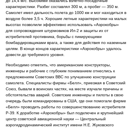
до 14,4 м/с. Высокими оказались взлетно-посадочные
характеристики. Разбег составлял 300 м, а пробег — 350 м.
Самолет имел дальность полета до 1000 км и мог находиться в
воздухе более 3,5 ч. Хорошие летные характеристики на малых
высотах позволили эффективно использовать «Аэрокобры»
для сопровождения штурмовиков Ил-2 и защиты их от
истребителей противника, борьбы с пикирующими
бомбардировщиками врага, а также для действия по наземным
целям. В конце концов характеристики «Аэрокобры» удалось
довести до требуемого уровня.
Необходимо отметить, что американские конструкторы,
инженеры и рабочие с глубоким пониманием отнеслись к
предложениям Советских ВВС по улучшению конструкции
самолета. Специалисты фирмы «Белл», приезжая в Советский
Союз, бывали в воинских частях, на месте изучали причины и
обстоятельства аварий. Советские инженеры и пилоты в свою
очередь были командированы в США, где они помогали фирме
«Белл» проводить работы по совершенствованию истребителя
Р-39. К доработке «Аэрокобры» был подключен и крупнейший
центр советской авиационной науки — Центральный
аэрогидродинамический институт имени Н.Е. Жуковского