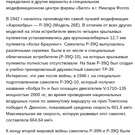
переделано в другие варианты в специальном
модификационном центре фирмы «Белл» в г. Ниагара Фоллз.
В 1942 г началось производство самой лучшей модификации
«Аэрокобры» — Р-39Q (Модель 26Е). В отличие от всех других
моделей на этом истребителе вместо четырех крыльевых
пулеметов устанавливались два крупнокалиберных 12,7-мм
пулемета «Кольт-Браунинг». Самолеты Р-39Q выпускались
различными сериями. Были в их числе и специальные
облегченные истребители (Р-39Q-10), на которых крыльевые
пулеметы полностью отсутствовали. На базе Р-39Q был создан
и учебно-тренировочный двухместный самолет ТР-39.
Интересно, что уже после войны, в 1946 г, на специально
подготовленном самолете Р-39Q-10, который получил
название «Кобра II» и был оснащен двигателем V-1710–135
мощностью 2000 лс, во время проведения национальных
воздушных гонок по замкнутому маршруту на приз Томпсона
победил А. Джонсон, показавший среднюю скорость 601,6 км/ч.
Максимальная же скорость, которую развивал этот самолет,
составляла 664,64 км/ч.
К концу второй мировой войны самолеты Р-39N и Р-39Q были