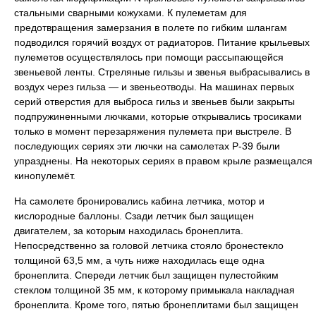
стальными сварными кожухами. К пулеметам для
предотвращения замерзания в полете по гибким шлангам
подводился горячий воздух от радиаторов. Питание крыльевых
пулеметов осуществлялось при помощи рассыпающейся
звеньевой ленты. Стреляные гильзы и звенья выбрасывались в
воздух через гильза — и звеньеотводы. На машинах первых
серий отверстия для выброса гильз и звеньев были закрыты
подпружиненными лючками, которые открывались тросиками
только в момент перезаряжения пулемета при выстреле. В
последующих сериях эти лючки на самолетах Р-39 были
упразднены. На некоторых сериях в правом крыле размещался
кинопулемёт.
На самолете бронировались кабина летчика, мотор и
кислородные баллоны. Сзади летчик был защищен
двигателем, за которым находилась бронеплита.
Непосредственно за головой летчика стояло бронестекло
толщиной 63,5 мм, а чуть ниже находилась еще одна
бронеплита. Спереди летчик был защищен пулестойким
стеклом толщиной 35 мм, к которому примыкала накладная
бронеплита. Кроме того, пятью бронеплитами был защищен