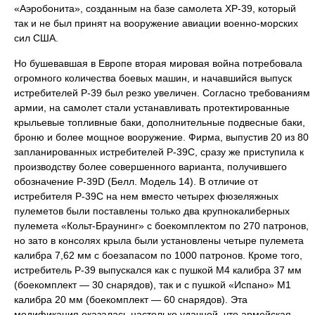
«Аэробонита», созданным на базе самолета ХР-39, который
так и не был принят на вооружение авиации военно-морских
сил США.
Но бушевавшая в Европе вторая мировая война потребовала
огромного количества боевых машин, и начавшийся выпуск
истребителей Р-39 был резко увеличен. Согласно требованиям
армии, на самолет стали устанавливать протектированные
крыльевые топливные баки, дополнительные подвесные баки,
броню и более мощное вооружение. Фирма, выпустив 20 из 80
запланированных истребителей Р-39С, сразу же приступила к
производству более совершенного варианта, получившего
обозначение Р-39D (Белл. Модель 14). В отличие от
истребителя Р-39С на нем вместо четырех фюзеляжных
пулеметов были поставлены только два крупнокалиберных
пулемета «Кольт-Браунинг» с боекомплектом по 270 патронов,
но зато в консолях крыла были установлены четыре пулемета
калибра 7,62 мм с боезапасом по 1000 патронов. Кроме того,
истребитель Р-39 выпускался как с пушкой М4 калибра 37 мм
(боекомплект — 30 снарядов), так и с пушкой «Испано» М1
калибра 20 мм (боекомплект — 60 снарядов). Эта
модификация оказалась настолько удачной, что армейская