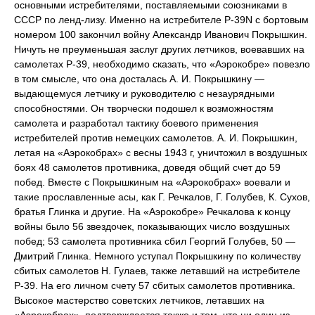
основными истребителями, поставляемыми союзниками в
СССР по ленд-лизу. Именно на истребителе Р-39N с бортовым
номером 100 закончил войну Александр Иванович Покрышкин.
Ничуть не преуменьшая заслуг других летчиков, воевавших на
самолетах Р-39, необходимо сказать, что «Аэрокобре» повезло
в том смысле, что она досталась А. И. Покрышкину —
выдающемуся летчику и руководителю с незаурядными
способностями. Он творчески подошел к возможностям
самолета и разработал тактику боевого применения
истребителей против немецких самолетов. А. И. Покрышкин,
летая на «Аэрокобрах» с весны 1943 г, уничтожил в воздушных
боях 48 самолетов противника, доведя общий счет до 59
побед. Вместе с Покрышкиным на «Аэрокобрах» воевали и
такие прославленные асы, как Г. Речкалов, Г. Голубев, К. Сухов,
братья Глинка и другие. На «Аэрокобре» Речкалова к концу
войны было 56 звездочек, показывающих число воздушных
побед; 53 самолета противника сбил Георгий Голубев, 50 —
Дмитрий Глинка. Немного уступал Покрышкину по количеству
сбитых самолетов Н. Гулаев, также летавший на истребителе
Р-39. На его личном счету 57 сбитых самолетов противника.
Высокое мастерство советских летчиков, летавших на