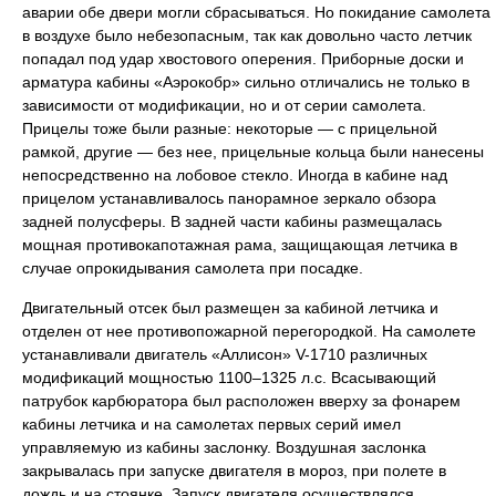
аварии обе двери могли сбрасываться. Но покидание самолета
в воздухе было небезопасным, так как довольно часто летчик
попадал под удар хвостового оперения. Приборные доски и
арматура кабины «Аэрокобр» сильно отличались не только в
зависимости от модификации, но и от серии самолета.
Прицелы тоже были разные: некоторые — с прицельной
рамкой, другие — без нее, прицельные кольца были нанесены
непосредственно на лобовое стекло. Иногда в кабине над
прицелом устанавливалось панорамное зеркало обзора
задней полусферы. В задней части кабины размещалась
мощная противокапотажная рама, защищающая летчика в
случае опрокидывания самолета при посадке.
Двигательный отсек был размещен за кабиной летчика и
отделен от нее противопожарной перегородкой. На самолете
устанавливали двигатель «Аллисон» V-1710 различных
модификаций мощностью 1100–1325 л.с. Всасывающий
патрубок карбюратора был расположен вверху за фонарем
кабины летчика и на самолетах первых серий имел
управляемую из кабины заслонку. Воздушная заслонка
закрывалась при запуске двигателя в мороз, при полете в
дождь и на стоянке. Запуск двигателя осуществлялся