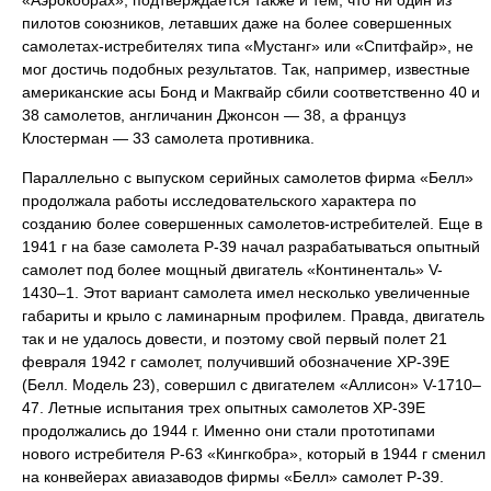
«Аэрокобрах», подтверждается также и тем, что ни один из
пилотов союзников, летавших даже на более совершенных
самолетах-истребителях типа «Мустанг» или «Спитфайр», не
мог достичь подобных результатов. Так, например, известные
американские асы Бонд и Макгвайр сбили соответственно 40 и
38 самолетов, англичанин Джонсон — 38, а француз
Клостерман — 33 самолета противника.
Параллельно с выпуском серийных самолетов фирма «Белл»
продолжала работы исследовательского характера по
созданию более совершенных самолетов-истребителей. Еще в
1941 г на базе самолета Р-39 начал разрабатываться опытный
самолет под более мощный двигатель «Континенталь» V-
1430–1. Этот вариант самолета имел несколько увеличенные
габариты и крыло с ламинарным профилем. Правда, двигатель
так и не удалось довести, и поэтому свой первый полет 21
февраля 1942 г самолет, получивший обозначение ХР-39Е
(Белл. Модель 23), совершил с двигателем «Аллисон» V-1710–
47. Летные испытания трех опытных самолетов ХР-39Е
продолжались до 1944 г. Именно они стали прототипами
нового истребителя Р-63 «Кингкобра», который в 1944 г сменил
на конвейерах авиазаводов фирмы «Белл» самолет Р-39.