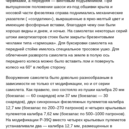
червяками, а передняя — винтовым подъемником. При
выпущенном положении шасси из-под обшивки крыла и
носовой части фюзеляжа справа поднимались механические
указатели ( «солдатики»), выкрашенные в ярко-желтый цвет и
имеющие фосфорные вставки, благодаря чему они были
хорошо видны и днем, и ночью. На самолетах некоторых серий
штоки амортизаторов стоек были закрыты брезентовыми
чехлами типа «гармошка». Для буксировки самолета на
передней стойке имелось специальное тросовое ушко. Для
облегчения разворота самолета на земле в полую ось
переднего колеса можно было вставить лом и повернуть
колесо на 60° в любую сторону.
Вооружение самолета было довольно разнообразным в
зависимости не только от модификации, но и от серии
самолета. Как правило, оно состояло из пушки калибра 20 мм
(боезапас — 60 снарядов) или 37 мм (боезапас — 30
снарядов), двух синхронных фюзеляжных пулеметов калибра
12,7 мм (боезапас по 200–270 патронов) и четырех крыльевых
пулеметов калибра 7,62 мм (боезапас по 500–1000 патронов).
На модификации Р-39Q вместо четырех крыльевых пулеметов
устанавливали два — калибра 12,7 мм, размещенных в