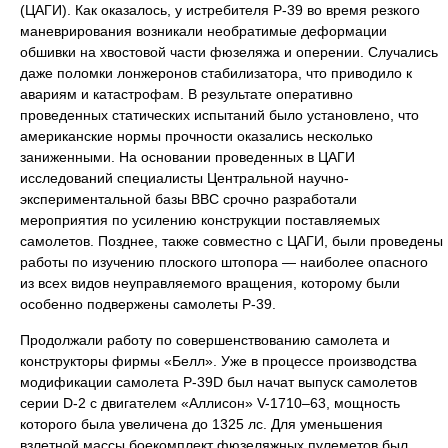
(ЦАГИ). Как оказалось, у истребителя Р-39 во время резкого
маневрирования возникали необратимые деформации
обшивки на хвостовой части фюзеляжа и оперении. Случались
даже поломки лонжеронов стабилизатора, что приводило к
авариям и катастрофам. В результате оперативно
проведенных статических испытаний было установлено, что
американские нормы прочности оказались несколько
заниженными. На основании проведенных в ЦАГИ
исследований специалисты Центральной научно-
экспериментальной базы ВВС срочно разработали
мероприятия по усилению конструкции поставляемых
самолетов. Позднее, также совместно с ЦАГИ, были проведены
работы по изучению плоского штопора — наиболее опасного
из всех видов неуправляемого вращения, которому были
особенно подвержены самолеты Р-39.
Продолжали работу по совершенствованию самолета и
конструкторы фирмы «Белл». Уже в процессе производства
модификации самолета Р-39D был начат выпуск самолетов
серии D-2 с двигателем «Аллисон» V-1710–63, мощность
которого была увеличена до 1325 лс. Для уменьшения
взлетной массы боекомплект фюзеляжных пулеметов был