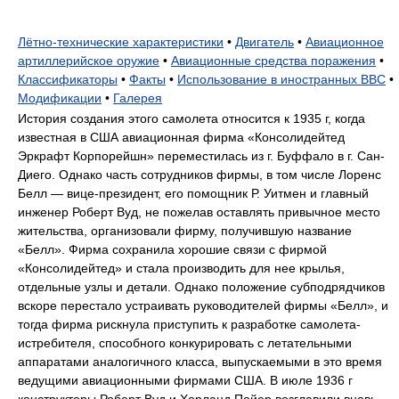
Лётно-технические характеристики
•
Двигатель
•
Авиационное
артиллерийское оружие
•
Авиационные средства поражения
•
Классификаторы
•
Факты
•
Использование в иностранных ВВС
•
Модификации
•
Галерея
История создания этого самолета относится к 1935 г, когда
известная в США авиационная фирма «Консолидейтед
Эркрафт Корпорейшн» переместилась из г. Буффало в г. Сан-
Диего. Однако часть сотрудников фирмы, в том числе Лоренс
Белл — вице-президент, его помощник Р. Уитмен и главный
инженер Роберт Вуд, не пожелав оставлять привычное место
жительства, организовали фирму, получившую название
«Белл». Фирма сохранила хорошие связи с фирмой
«Консолидейтед» и стала производить для нее крылья,
отдельные узлы и детали. Однако положение субподрядчиков
вскоре перестало устраивать руководителей фирмы «Белл», и
тогда фирма рискнула приступить к разработке самолета-
истребителя, способного конкурировать с летательными
аппаратами аналогичного класса, выпускаемыми в это время
ведущими авиационными фирмами США. В июле 1936 г