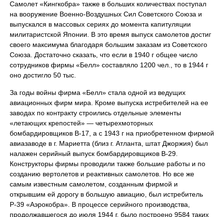
Самолет «Кингкобра» также в больших количествах поступал
на вооружение Военно-Воздушных Сил Советского Союза и
выпускался в массовых сериях до момента капитуляции
милитаристской Японии. В это время выпуск самолетов достиг
своего максимума благодаря большим заказам из Советского
Союза. Достаточно сказать, что если в 1940 г общее число
сотрудников фирмы «Белл» составляло 1200 чел., то в 1944 г
оно достигло 50 тыс.
За годы войны фирма «Белл» стала одной из ведущих
авиационных фирм мира. Кроме выпуска истребителей на ее
заводах по контракту строились отдельные элементы
«летающих крепостей» — четырехмоторных
бомбардировщиков В-17, а с 1943 г на приобретенном фирмой
авиазаводе в г. Мариетта (близ г. Атланта, штат Джоржия) был
налажен серийный выпуск бомбардировщиков В-29.
Конструкторы фирмы проводили также большие работы и по
созданию вертолетов и реактивных самолетов. Но все же
самым известным самолетом, созданным фирмой и
открывшим ей дорогу в большую авиацию, был истребитель
Р-39 «Аэрокобра». В процессе серийного производства,
продолжавшегося до июля 1944 г, было построено 9584 таких