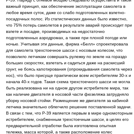
Р-39. Наряду с огневой мощью следовало осуществить и такой
важный принцип, как обеспечение эксплуатации самолета в
любое время суток, даже со слабо подготовленных взлетно-
посадочных полос. Из статистических данных было известно,
что 75% потерь самолетов в результате аварий происходит при
взлете и посадке, производимых на недостаточно
подготовленных аэродромах, а также при плохой погоде или
ночью. Учитывая эти данные, фирма «Белл» спроектировала
для самолета трехстоечное шасси с носовым колесом, что
позволило летчикам совершать рулежку по земле на гораздо
больших скоростях, взлетать и садиться даже на раскисший
грунт, не боясь капотирования (опрокидывания самолета через
нос), что было присуще практически всем истребителям 30-х и
начала 40-х годов. Такая схема трехстоечного шасси не могла
быть реализована ни на одном другом истребителе мира, так
как наличие двигателя в носовой части фюзеляжа затрудняло
уборку носовой стойки. Размещение же двигателя за кабиной
летчика значительно облегчило решение поставленной задачи.
В связи с тем, что Р-39 является первым в мире одномоторным
истребителем, снабженным трехстоечным шасси, в целях его
предварительной отработки была изготовлена опытная
тележка, масса которой, а также расположение колес