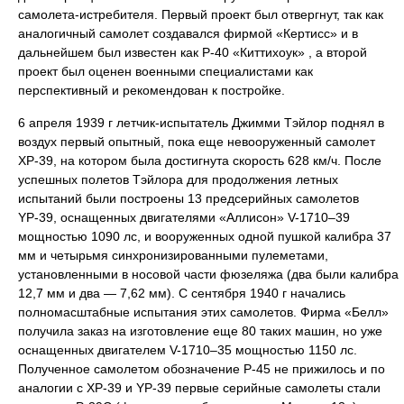
самолета-истребителя. Первый проект был отвергнут, так как
аналогичный самолет создавался фирмой «Кертисс» и в
дальнейшем был известен как Р-40 «Киттихоук» , а второй
проект был оценен военными специалистами как
перспективный и рекомендован к постройке.
6 апреля 1939 г летчик-испытатель Джимми Тэйлор поднял в
воздух первый опытный, пока еще невооруженный самолет
ХР-39, на котором была достигнута скорость 628 км/ч. После
успешных полетов Тэйлора для продолжения летных
испытаний были построены 13 предсерийных самолетов
YР-39, оснащенных двигателями «Аллисон» V-1710–39
мощностью 1090 лс, и вооруженных одной пушкой калибра 37
мм и четырьмя синхронизированными пулеметами,
установленными в носовой части фюзеляжа (два были калибра
12,7 мм и два — 7,62 мм). С сентября 1940 г начались
полномасштабные испытания этих самолетов. Фирма «Белл»
получила заказ на изготовление еще 80 таких машин, но уже
оснащенных двигателем V-1710–35 мощностью 1150 лс.
Полученное самолетом обозначение Р-45 не прижилось и по
аналогии с ХР-39 и YР-39 первые серийные самолеты стали