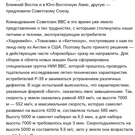
Ближний Восток и в Юго-Восточную Азию, другую —
предложили Советскому Союзу.
Командование Советских ВВС в это время уже имело
представление о тех трудностях, с которыми столкнулись наши
летчики и техники, эксплуатирующие истребители
«Харрикейн», «Томагавк» и «Киттихоук», поступившие к нам по
ленд-лизу из Англии и США. Поэтому было принято решение —
в действующие части «Аэрокобры» сразу не направлять. Для
сборки и облета новых машин была сформирована
специальная группа НИИ ВВС, которой пришлось проводить
тщательное исследование летно-технических характеристик
истребителей Р-39 и заниматься устранением различных
дефектов. В ходе испытаний выяснилось, что характеристики,
указанные фирмой «Белл», оказались явно завышенными. Так,
скорость у земли оказалась равной 493 км/ч, на высоте 7000
м — 552 км/ч, а максимальная скорость, которую самолет
развивал на высоте 4200 м, составляла только 585 км/ч.
Высоту 5000 м самолет набирал за 6,5 мин, а для набора
высоты 7000 м требовалось еще 3 мин. Скороподъемность на
высоте 5000 м составляла 9,6 м/с, зато у земли она возрастала