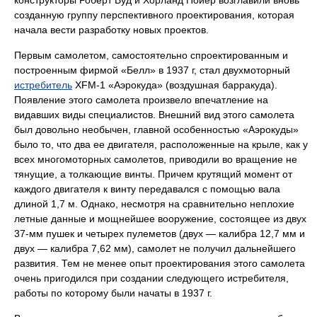
конструкторы Роберт Вуд и Хорланд Пойер возглавили вновь
созданную группу перспективного проектирования, которая
начала вести разработку новых проектов.
Первым самолетом, самостоятельно спроектированным и
построенным фирмой «Белл» в 1937 г, стал двухмоторный
истребитель
ХFМ-1 «Аэрокуда» (воздушная барракуда).
Появление этого самолета произвело впечатление на
видавших виды специалистов. Внешний вид этого самолета
был довольно необычен, главной особенностью «Аэрокуды»
было то, что два ее двигателя, расположенные на крыле, как у
всех многомоторных самолетов, приводили во вращение не
тянущие, а толкающие винты. Причем крутящий момент от
каждого двигателя к винту передавался с помощью вала
длиной 1,7 м. Однако, несмотря на сравнительно неплохие
летные данные и мощнейшее вооружение, состоящее из двух
37-мм пушек и четырех пулеметов (двух — калибра 12,7 мм и
двух — калибра 7,62 мм), самолет не получил дальнейшего
развития. Тем не менее опыт проектирования этого самолета
очень пригодился при создании следующего истребителя,
работы по которому были начаты в 1937 г.