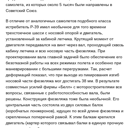
самолета, из которых около 5 тысяч были направлены в
Советский Союз.
В отличие от аналогичных самолетов подобного класса
истребитель Р-39 имел необычное для того времени
трехстоечное шасси с носовой опорой и двигатель,
установленный за кабиной летчика. Крутящий момент от
двигателя передавался на винт через вал, проходящий сквозь
кабину летчика и всю носовую часть фюзеляжа. При
проектировании вала главной задачей было обеспечение его
безотказной работы на всех режимах полета и особенно при
маневрировании с большими перегрузками. Так, расчет
деформаций показал, что при выходе из пикирования изгиб
носовой части фюзеляжа мог достигать 38 мм. В результате
совместных усилий фирмы «Белл» с моторостроителями все
вопросы, связанные с работоспособностью вала, были
решены. Конструкция фюзеляжа тоже была необычной. Его
центральная часть состояла из двух силовых балок
(коробчатых лонжеронов), идущих по всей длине фюзеляжа и
скрепленных поперечной рамой. К этим балкам крепился
двигатель (картер которого связывал балки в единую прочную