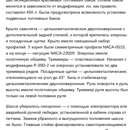
шестисекционных крыльевых топливных баков. Объем баков
менялся в зависимости от модификации, но, как правило,
составлял 450 л. Была предусмотрена возможность установки
подвесных топливных баков.
Крыло самолета — цельнометаллическое двухлонжеронное с
дополнительной задней стенкой, к которой крепились элероны
и посадочные щитки. Крыло имело смешанный набор
профилей. У корня были симметричные профили NАСА-0015,
а на конце — несущие NАСА-23009. Элероны имели
полотняную обшивку. Триммеры — пластмассовые. Начиная с
модификации Р-39D-2 на элеронах устанавливали по два
триммера рядом. Посадочные щитки — цельнометаллические,
отклоняющиеся на угол до 43°. Киль и стабилизатор
цельнометаллические двухлонжеронные. Руль поворота и руль
высоты имели полотняную обшивку. Триммер руля высоты был
только на левой половине руля.
Шасси убиралось синхронно — с помощью электромотора или
аварийной ручной лебедки, установленной в кабине справа от
летчика. Замков убранного и выпущенного положения шасси
не было. Главные стойки фиксировались самотормозящимися