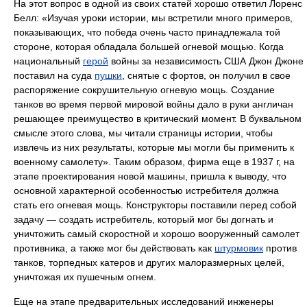
На этот вопрос в одной из своих статей хорошо ответил Лоренс
Белл: «Изучая уроки истории, мы встретили много примеров,
показывающих, что победа очень часто принадлежала той
стороне, которая обладала большей огневой мощью. Когда
национальный
герой
войны за независимость США Джон Джоне
поставил на суда
пушки
, снятые с фортов, он получил в свое
распоряжение сокрушительную огневую мощь. Создание
танков во время первой мировой войны дало в руки англичан
решающее преимущество в критический момент. В буквальном
смысле этого слова, мы читали страницы истории, чтобы
извлечь из них результаты, которые мы могли бы применить к
военному самолету». Таким образом, фирма еще в 1937 г, на
этапе проектирования новой машины, пришла к выводу, что
основной характерной особенностью истребителя должна
стать его огневая мощь. Конструкторы поставили перед собой
задачу — создать истребитель, который мог бы догнать и
уничтожить самый скоростной и хорошо вооруженный самолет
противника, а также мог бы действовать как
штурмовик
против
танков, торпедных катеров и других малоразмерных целей,
уничтожая их пушечным огнем.
Еще на этапе предварительных исследований инженеры