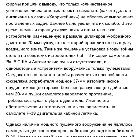
фирмы пришли к выводу, что только количественное
увеличение числа огневых точек на самолете (как это делали
англичане на своих «Харрикейнах») не обеспечит выполнения
поставленных задач. Важнее было увеличить их калибр. В это
время немцы и французы уже начали ставить на свои
истребители размещенную в развале цилиндров V-образного
двигателя 20-мм пушку, ствол которой проходил сквозь втулку
воздушного винта. Такие же пушечные установки в годы войны
стояли на советских истребителях ЛаГГ-3 и серии самолетов
Як. В США и Англии такие пушки отсутствовали, и
одномоторные истребители вооружались только пулеметами.
Следовательно, для того чтобы разместить в носовой части
фюзеляжа истребителя мощное 37-мм автоматическое
орудие, имеющее гораздо большее разрушающее действие,
чем 20-мм пушки самолетов вероятного противника,
требовалось куда-то убрать двигатель. Именно это
обстоятельство и натолкнуло на мысль разместить на
самолете Р-39 двигатель за кабиной летчика.
Однако наличие мощного пушечного вооружения не являлось
самоцелью для конструкторов, работающих над истребителем