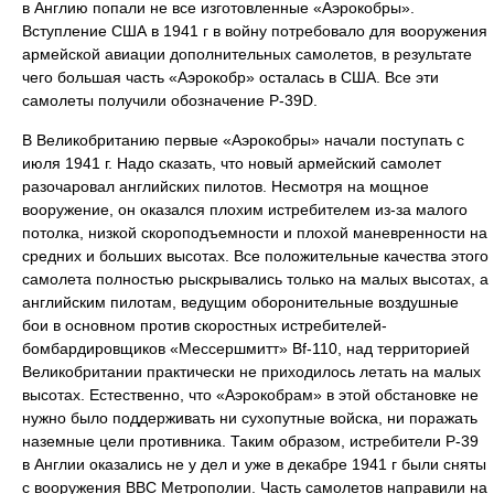
в Англию попали не все изготовленные «Аэрокобры».
Вступление США в 1941 г в войну потребовало для вооружения
армейской авиации дополнительных самолетов, в результате
чего большая часть «Аэрокобр» осталась в США. Все эти
самолеты получили обозначение Р-39D.
В Великобританию первые «Аэрокобры» начали поступать с
июля 1941 г. Надо сказать, что новый армейский самолет
разочаровал английских пилотов. Несмотря на мощное
вооружение, он оказался плохим истребителем из-за малого
потолка, низкой скороподъемности и плохой маневренности на
средних и больших высотах. Все положительные качества этого
самолета полностью рыскрывались только на малых высотах, а
английским пилотам, ведущим оборонительные воздушные
бои в основном против скоростных истребителей-
бомбардировщиков «Мессершмитт» Вf-110, над территорией
Великобритании практически не приходилось летать на малых
высотах. Естественно, что «Аэрокобрам» в этой обстановке не
нужно было поддерживать ни сухопутные войска, ни поражать
наземные цели противника. Таким образом, истребители Р-39
в Англии оказались не у дел и уже в декабре 1941 г были сняты
с вооружения ВВС Метрополии. Часть самолетов направили на