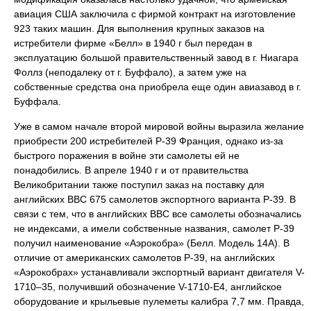
авиация США заключила с фирмой контракт на изготовление
923 таких машин. Для выполнения крупных заказов на
истребители фирме «Белл» в 1940 г был передан в
эксплуатацию большой правительственный завод в г. Ниагара
Фоллз (неподалеку от г. Буффало), а затем уже на
собственные средства она приобрела еще один авиазавод в г.
Буффала.
Уже в самом начале второй мировой войны выразила желание
приобрести 200 истребителей Р-39 Франция, однако из-за
быстрого поражения в войне эти самолеты ей не
понадобились. В апреле 1940 г и от правительства
Великобритании также поступил заказ на поставку для
английских ВВС 675 самолетов экспортного варианта Р-39. В
связи с тем, что в английских ВВС все самолеты обозначались
не индексами, а имели собственные названия, самолет Р-39
получил наименование «Аэрокобра» (Белл. Модель 14А). В
отличие от американских самолетов Р-39, на английских
«Аэрокобрах» устанавливали экспортный вариант двигателя V-
1710–35, получивший обозначение V-1710-Е4, английское
оборудование и крыльевые пулеметы калибра 7,7 мм. Правда,