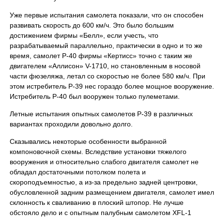
Уже первые испытания самолета показали, что он способен
развивать скорость до 600 км/ч. Это было большим
достижением фирмы «Белл», если учесть, что
разрабатываемый параллельно, практически в одно и то же
время, самолет Р-40 фирмы «Кертисс» точно с таким же
двигателем «Аллисон» V-1710, но становленным в носовой
части фюзеляжа, летал со скоростью не более 580 км/ч. При
этом истребитель Р-39 нес гораздо более мощное вооружение.
Истребитель Р-40 был вооружен только пулеметами.
Летные испытания опытных самолетов Р-39 в различных
вариантах проходили довольно долго.
Сказывались некоторые особенности выбранной
компоновочной схемы. Вследствие установки тяжелого
вооружения и относительно слабого двигателя самолет не
обладал достаточными потолком полета и
скороподъемностью, а из-за предельно задней центровки,
обусловленной задним размещением двигателя, самолет имел
склонность к сваливанию в плоский штопор. Не лучше
обстояло дело и с опытным палубным самолетом ХFL-1