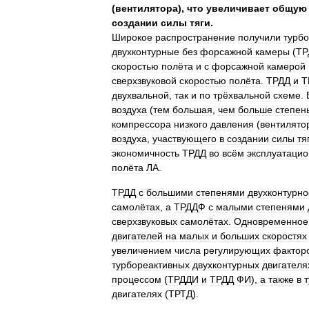
(
вентилятора
),
что
увеличивает
общую
создании
силы
тяги
.
Широкое
распространение
получили
турб
двухконтурные
без
форсажной
камеры
(
ТР
скоростью
полёта
и
с
форсажной
камерой
сверхзвуковой
скоростью
полёта
.
ТРДД
и
Т
двухвальной
,
так
и
по
трёхвальной
схеме
.
воздуха
(
тем
большая
,
чем
больше
степен
компрессора
низкого
давления
(
вентилято
воздуха
,
участвующего
в
создании
силы
тя
экономичность
ТРДД
во
всём
эксплуатаци
полёта
ЛА
.
ТРДД
с
большими
степенями
двухконтурно
самолётах
,
а
ТРДДФ
с
малыми
степенями
сверхзвуковых
самолётах
.
Одновременное
двигателей
на
малых
и
больших
скоростях
увеличением
числа
регулирующих
фактор
турбореактивных
двухконтурных
двигателя
процессом
(
ТРДДИ
и
ТРДД
ФИ
),
а
также
в
двигателях
(
ТРТД
).