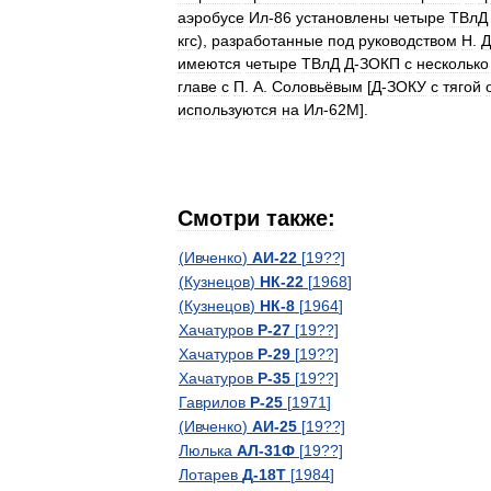
аэробусе
Ил
-
86
установлены
четыре
ТВлД
кгс
),
разработанные
под
руководством
Н
.
Д
имеются
четыре
ТВлД
Д
-
ЗОКП
с
несколько
главе
с
П
.
А
.
Соловьёвым
[
Д
-
ЗОКУ
с
тягой
используются
на
Ил
-
62М
].
Смотри
также:
(
Ивченко
)
АИ
-
22
[
19
??]
(
Кузнецов
)
НК
-
22
[
1968
]
(
Кузнецов
)
НК
-
8
[
1964
]
Хачатуров
Р
-
27
[
19
??]
Хачатуров
Р
-
29
[
19
??]
Хачатуров
Р
-
35
[
19
??]
Гаврилов
Р
-
25
[
1971
]
(
Ивченко
)
АИ
-
25
[
19
??]
Люлька
АЛ
-
31Ф
[
19
??]
Лотарев
Д
-
18Т
[
1984
]