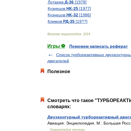
Лотарев
Д
-
36
[
1978
]
Кузнецов
НК
-
25
[
1977
]
Кузнецов
НК
-
32
[
1986
]
Климов
РД
-
35
[
19
??]
Военная
энциклопедия
.
2014
.
Игры ⚽
Поможем написать реферат
Список турбореактивных двухконтурн
двигателей
Полезное
Смотреть что такое "ТУРБОРЕАК
словарях:
Двухконтурный турбореактивный двиг
Авиация: Энциклопедия. М.: Большая Росс
Энциклопедия техники