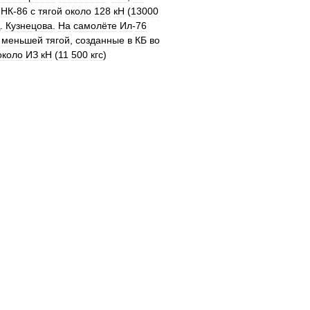
НК
-
86
с
тягой
около
128
кН
(
13000
.
Кузнецова
.
На
самолёте
Ил
-
76
меньшей
тягой
,
созданные
в
КБ
во
около
ИЗ
кН
(
11
500
кгс
)