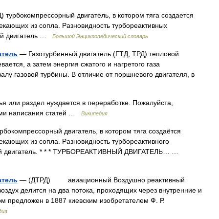
) турбокомпрессорный двигатель, в котором тяга создается
текающих из сопла. Разновидность турбореактивных
ный двигатель …
Большой Энциклопедический словарь
атель
— Газотурбинный двигатель (ГТД, ТРД) тепловой
евается, а затем энергия сжатого и нагретого газа
алу газовой турбины. В отличие от поршневого двигателя, в
ья или раздел нуждается в переработке. Пожалуйста,
лами написания статей …
Википедия
рбокомпрессорный двигатель, в котором тяга создаётся
текающих из сопла. Разновидность турбореактивного
ный двигатель. * * * ТУРБОРЕАКТИВНЫЙ ДВИГАТЕЛЬ… …
атель
— (ДТРД) авиационный Воздушно реактивный
воздух делится на два потока, проходящих через внутренние и
м предложен в 1887 киевским изобретателем Ф. Р.
дия