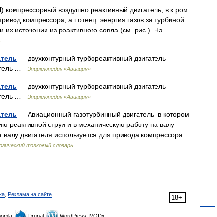
) компрессорный воздушно реактивный двигатель, в к ром
привод компрессора, а потенц. энергия газов за турбиной
и их истечении из реактивного сопла (см. рис.). На… …
ь
атель
— двухконтурный турбореактивный двигатель —
гатель …
Энциклопедия «Авиация»
атель
— двухконтурный турбореактивный двигатель —
гатель …
Энциклопедия «Авиация»
атель
— Авиационный газотурбинный двигатель, в котором
ию реактивной струи и в механическую работу на валу
а валу двигателя используется для привода компрессора
гический толковый словарь
ка
,
Реклама на сайте
18+
omla,
Drupal,
WordPress, MODx.