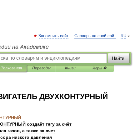
Запомнить сайт
Словарь на свой сайт
RU
едии на Академике
Найти!
Толкования
Переводы
Книги
Игры ⚽
ВИГАТЕЛЬ ДВУХКОНТУРНЫЙ
ОНТУРНЫЙ
КОНТУРНЫЙ
создаёт
тягу
за
счёт
пла
газов
,
а
также
за
счет
ссора
низкого
давления