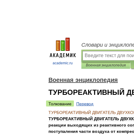
Словари и энциклоп
academic.ru
Военная энциклопедия
Военная энциклопедия
ТУРБОРЕАКТИВНЫЙ Д
Толкование
Перевод
ТУРБОРЕАКТИВНЫЙ
ДВИГАТЕЛЬ
ДВУХК
ТУРБОРЕАКТИВНЫЙ
ДВИГАТЕЛЬ
ДВУХ
реакции
выходящих
из
реактивного
со
поступаления
части
воздуха
от
компре