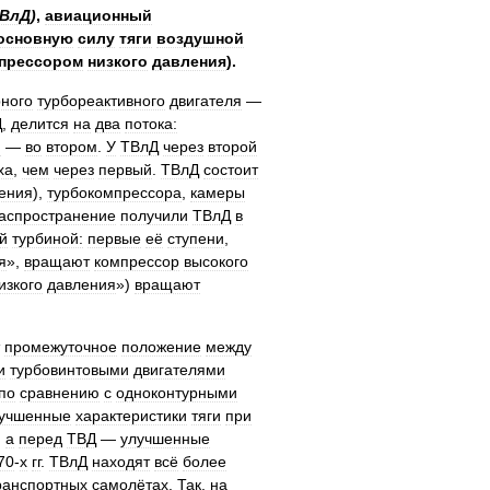
ВлД
)
,
авиационный
основную
силу
тяги
воздушной
прессором
низкого
давления
).
рного
турбореактивного
двигателя
—
Д
,
делится
на
два
потока:
й
—
во
втором
.
У
ТВлД
через
второй
ха
,
чем
через
первый
.
ТВлД
состоит
ения
),
турбокомпрессора
,
камеры
аспространение
получили
ТВлД
в
й
турбиной:
первые
её
ступени
,
я
»,
вращают
компрессор
высокого
изкого
давления
»)
вращают
промежуточное
положение
между
и
турбовинтовыми
двигателями
по
сравнению
с
одноконтурными
учшенные
характеристики
тяги
при
,
а
перед
ТВД
—
улучшенные
70
-
х
гг
.
ТВлД
находят
всё
более
ранспортных
самолётах
.
Так
,
на