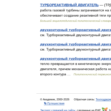
ТУРБОРЕАКТИВНЫЙ ДВИГАТЕЛЬ
— (ТРД
работа газовой турбины затрачивается на 
обеспечивает создание реактивной тяги пр
Большой энциклопедический политехнический словар
двухконтурный турбореактивный двиг
см. Турбореактивный двухконтурный дви
двухконтурный турбореактивный двиг
см. Турбореактивный двухконтурный дви
двухконтурный турбореактивный двиг
тепло превращается в кинетическую энерг
двигателя, причем механическая работа н
второго контура …
Политехнический терминоло
© Академик, 2000-2026
Обратная связь:
Техподдерж
👣 Путешествия
Экспорт словарей на сайты
, сделанные на PHP,
Jo