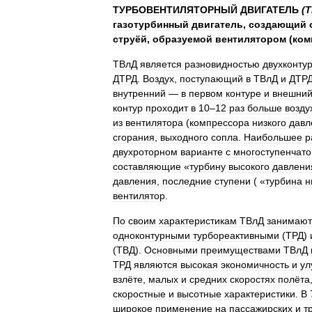
ТУРБОВЕНТИЛЯТОРНЫЙ
ДВИГАТЕЛЬ
(
Т
газотурбинный
двигатель
,
создающий
струёй
,
образуемой
вентилятором
(
ком
ТВлД
является
разновидностью
двухконту
ДТРД
.
Воздух
,
поступающий
в
ТВлД
и
ДТР
внутренний
—
в
первом
контуре
и
внешни
контур
проходит
в
10
–
12
раз
больше
возду
из
вентилятора
(
компрессора
низкого
давл
сгорания
,
выходного
сопла
.
Наибольшее
р
двухроторном
варианте
с
многоступенчато
составляющие
«
турбину
высокого
давлени
давления
,
последние
ступени
( «
турбина
н
вентилятор
.
По
своим
характеристикам
ТВлД
занимают
одноконтурными
турбореактивными
(
ТРД
)
(
ТВД
).
Основными
преимуществами
ТВлД
ТРД
являются
высокая
экономичность
и
ул
взлёте
,
малых
и
средних
скоростях
полёта
скоростные
и
высотные
характеристики
.
В
широкое
применение
на
пассажирских
и
т