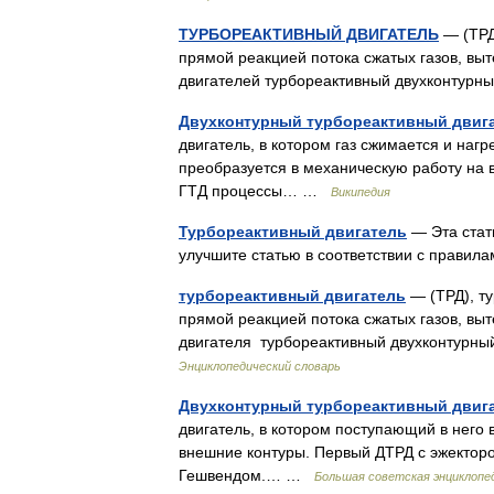
ТУРБОРЕАКТИВНЫЙ ДВИГАТЕЛЬ
— (ТРД
прямой реакцией потока сжатых газов, вы
двигателей турбореактивный двухконтур
Двухконтурный турбореактивный двиг
двигатель, в котором газ сжимается и нагр
преобразуется в механическую работу на в
ГТД процессы… …
Википедия
Турбореактивный двигатель
— Эта стат
улучшите статью в соответствии с прави
турбореактивный двигатель
— (ТРД), ту
прямой реакцией потока сжатых газов, вы
двигателя турбореактивный двухконтур
Энциклопедический словарь
Двухконтурный турбореактивный двиг
двигатель, в котором поступающий в него 
внешние контуры. Первый ДТРД с эжекторо
Гешвендом.… …
Большая советская энциклопе