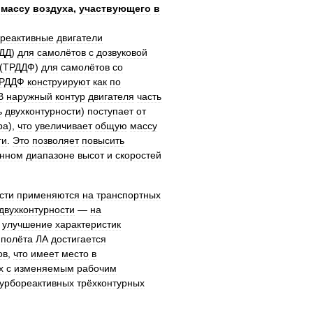
массу
воздуха
,
участвующего
в
ореактивные
двигатели
ДД
)
для
самолётов
с
дозвуковой
(
ТРДДФ
)
для
самолётов
со
РДДФ
конструируют
как
по
В
наружный
контур
двигателя
часть
ь
двухконтурности
)
поступает
от
ра
),
что
увеличивает
общую
массу
ги
.
Это
позволяет
повысить
онном
диапазоне
высот
и
скоростей
сти
применяются
на
транспортных
двухконтурности
—
на
улучшение
характеристик
полёта
ЛА
достигается
ов
,
что
имеет
место
в
х
с
изменяемым
рабочим
турбореактивных
трёхконтурных