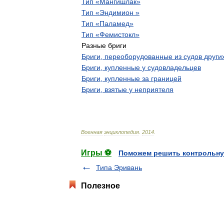
Тип
«
Мангишлак
»
Тип
«
Эндимион
»
Тип
«
Паламед
»
Тип
«
Фемистокл
»
Разные
бриги
Бриги
,
переоборудованные
из
судов
други
Бриги
,
купленные
у
судовладельцев
Бриги
,
купленные
за
границей
Бриги
,
взятые
у
неприятеля
Военная
энциклопедия
.
2014
.
Игры ⚽
Поможем решить контрольну
Типа Эривань
Полезное