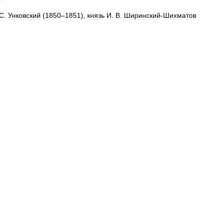
С
.
Унковский
(
1850
–
1851
),
князь
И
.
В
.
Ширинский
-
Шихматов