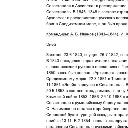
Севастополя
в
Архипелаг
в
распоряжение
Севастополь
.
В
1846
–
1848
в
составе
отряд
Архипелаг
в
распоряжение
русского
посла
бриг
в
Средиземном
море
,
и
он
был
прода
Командиры:
А
.
Б
.
Иванов
(
1841
–
1844
),
И
.
Эней
Заложен
23
.
6
.
1840
,
спущен
26
.
7
.
1842
,
вош
В
1843
находился
в
практических
плавани
в
распоряжение
русского
посланника
в
Гр
1850
вновь
был
послан
в
Архипелаг
в
расп
Средиземному
морю
.
22
.
3
.
1851
в
Триесте
11
.
1851
«
Эней
»
вернулся
в
Севастополь
.
20
.
5
.
1853
в
составе
отряда
вышел
к
пр
-
ву
Крымской
войне
1853
–
1856
.
29
.
10
.
1853
с
Севастополя
к
румелийскому
берегу
на
по
С
.
Нахимова
он
остался
в
крейсерстве
,
по
Синопской
бухте
турецкой
эскадры
отправ
прибыл
13
.
11
.
В
2
.
1854
вошел
в
эскадру
з
оставлении
Севастополя
русскими
войска