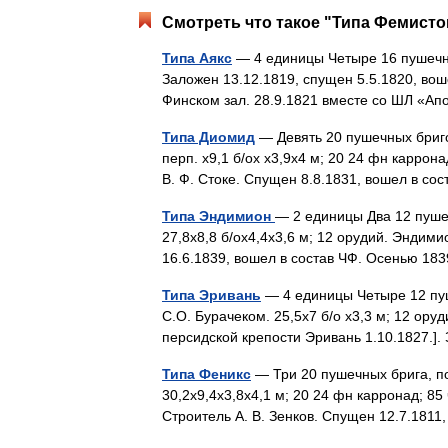
Смотреть что такое "Типа Фемисток
Типа Аякс
— 4 единицы Четыре 16 пушечны
Заложен 13.12.1819, спущен 5.5.1820, вош
Финском зал. 28.9.1821 вместе со ШЛ 
Типа Диомид
— Девять 20 пушечных бригов
перп. х9,1 б/ох х3,9х4 м; 20 24 фн карро
В. Ф. Стоке. Спущен 8.8.1831, вошел в с
Типа Эндимион
— 2 единицы Два 12 пуше
27,8x8,8 б/оx4,4x3,6 м; 12 орудий. Эндим
16.6.1839, вошел в состав ЧФ. Осенью 1
Типа Эривань
— 4 единицы Четыре 12 пуш
С.О. Бурачеком. 25,5x7 б/о х3,3 м; 12 ору
персидской крепости Эривань 1.10.1827.
Типа Феникс
— Три 20 пушечных брига, по
30,2x9,4x3,8x4,1 м; 20 24 фн карронад; 8
Строитель А. В. Зенков. Спущен 12.7.181