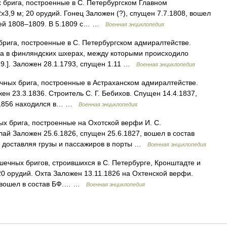
брига, построенные в С. Петербургском Главном
x3,9 м; 20 орудий. Гонец Заложен (?), спущен 7.7.1808, вошел
цией 1808–1809. В 5.1809 с… …
Военная энциклопедия
рига, построенные в С. Петербургском адмиралтействе.
рова в финляндских шхерах, между которыми происходило
9.]. Заложен 28.1.1793, спущен 1.11 …
Военная энциклопедия
ных брига, построенные в Астраханском адмиралтействе.
ен 23.3.1836. Строитель С. Г. Бебихов. Спущен 14.4.1837,
8–1856 находился в… …
Военная энциклопедия
х брига, построенные на Охотской верфи И. С.
лай Заложен 25.6.1826, спущен 25.6.1827, вошел в состав
, доставляя грузы и пассажиров в порты …
Военная энциклопедия
шечных бригов, строившихся в С. Петербурге, Кронштадте и
 20 орудий. Охта Заложен 13.11.1826 на Охтенской верфи.
7, вошел в состав БФ.… …
Военная энциклопедия