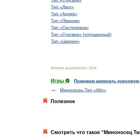
Тип
«
Сунгари
»
Тип
«
Даго
»
Тип
«
Адлер
»
Тип
«
Пернов
»
Тип
«
Сестрорецк
»
Тип
«
Сунгари
» (
улучшенный
)
Тип
«
Циклон
»
Военная
энциклопедия
.
2014
.
Игры ⚽
Поможем написать курсовую
Миноносец Тип «Або»
Полезное
Смотреть что такое "Миноносец Ти