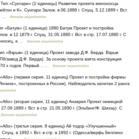
ип «Сунгари» (2 единицы) Развитие проекта миноносца
тон и К». Сунгари Залож. в 06.1888 г. Спущ. 5.12.1889 г. Вст.
 —… …
Военная энциклопедия
 «Батум» (1 единица) 1880 Батум Проект и постройка
. в 12.1879 г. Спущ. 31.05.1880 г. Вст. в стр. 17.07.1880 г. С
иноносец, а …
Военная энциклопедия
 «Взрыв» (1 единица) Проект завода Д.Ф. Берда. Взрыв
(СПб/завод Д.Ф. Берда). За основу проекта взята конструкция
ы 70 х годов. Первый… …
Военная энциклопедия
Або» (первая серия, 11 единиц) Проект и постройка фирмы
Янчихе», построенных в России). Наблюдатель капитан 2 ранга
иклопедия
Або» (вторая серия, 11 единиц) Анакрия Проект немецкой
7.09.1889 г. Вст. в стр. 21.05.1890 г. (Эльбинг/Ф. Шихау). С
…
Военная энциклопедия
Або» (третья серия, 8 единиц) Ай тодор «Улучшенный»
 Спущ. в 1892 г. Вст. в стр. в 1892 г. (Одесса/верфь Беллино