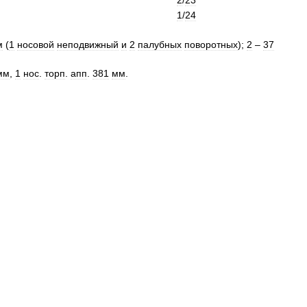
2
/
23
1
/
24
м
(
1
носовой
неподвижный
и
2
палубных
поворотных
);
2
–
37
мм
,
1
нос
.
торп
.
апп
.
381
мм
.