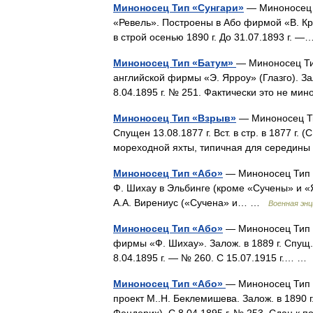
Миноносец Тип «Сунгари»
— Миноносец Т
«Ревель». Построены в Або фирмой «В. Крей
в строй осенью 1890 г. До 31.07.1893 г.
Миноносец Тип «Батум»
— Миноносец Тип
английской фирмы «Э. Ярроу» (Глазго). Залож
8.04.1895 г. № 251. Фактически это не м
Миноносец Тип «Взрыв»
— Миноносец Тип
Спущен 13.08.1877 г. Вст. в стр. в 1877 г. 
мореходной яхты, типичная для середин
Миноносец Тип «Або»
— Миноносец Тип «
Ф. Шихау в Эльбинге (кроме «Сучены» и «
А.А. Вирениус («Сучена» и… …
Военная энц
Миноносец Тип «Або»
— Миноносец Тип «
фирмы «Ф. Шихау». Залож. в 1889 г. Спущ. 2
8.04.1895 г. — № 260. С 15.07.1915 г.… 
Миноносец Тип «Або»
— Миноносец Тип «
проект М..Н. Беклемишева. Залож. в 1890 г.