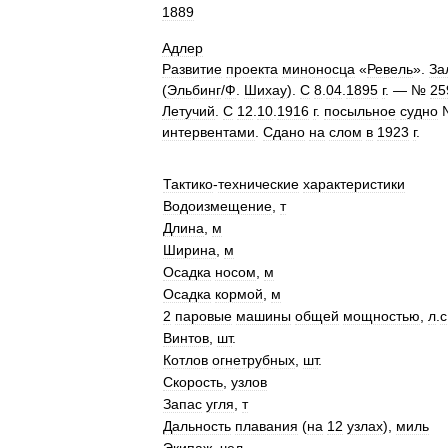
1889
Адлер
Развитие
проекта
миноносца
«
Ревель
».
За
(
Эльбинг
/
Ф
.
Шихау
).
С
8
.
04
.
1895
г
. — №
25
Летучий
.
С
12
.
10
.
1916
г
.
посыльное
судно
интервентами
.
Сдано
на
слом
в
1923
г
.
Тактико
-
технические
характеристики
Водоизмещение
,
т
Длина
,
м
Ширина
,
м
Осадка
носом
,
м
Осадка
кормой
,
м
2
паровые
машины
общей
мощностью
,
л
.
с
Винтов
,
шт
.
Котлов
огнетрубных
,
шт
.
Скорость
,
узлов
Запас
угля
,
т
Дальность
плавания
(
на
12
узлах
),
миль