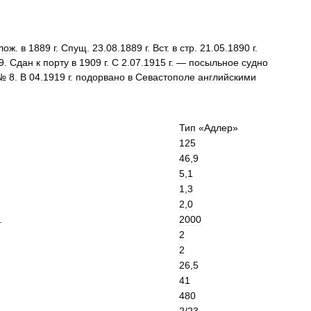
лож
.
в
1889
г
.
Спущ
.
23
.
08
.
1889
г
.
Вст
.
в
стр
.
21
.
05
.
1890
г
.
9
.
Сдан
к
порту
в
1909
г
.
С
2
.
07
.
1915
г
. —
посыльное
судно
№
8
.
В
04
.
1919
г
.
подорвано
в
Севастополе
английскими
Тип
«
Адлер
»
125
46
,
9
5
,
1
1
,
3
2
,
0
.
2000
2
2
26
,
5
41
480