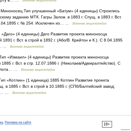
 порту в… …
Военная энциклопедия
Миноносец Тип улучшенный «Батум» (4 единицы) Строились
му заданию МТК. Гагры Залож. в 1883 г. Спущ. в 1883 г. Вст.
С 8.04.1895 г. № 254. Исключен из… …
Военная энциклопедия
«Даго» (4 единицы) Даго Развитие проекта миноносца
891 г. Вст. в строй в 1892 г. (Або/В. Крейтон и К.). С 8.04.1895
но… …
Военная энциклопедия
ип «Измаил» (4 единицы) Развитие проекта миноносца
1885 г. Вст. в стр. 12.07.1886 г. (Николаев/Адмиралтейство). С
в флота… …
Военная энциклопедия
п «Котлин» (1 единица) 1885 Котлин Развитие проекта
. в 1885 г. Вст. в строй в 10.1885 г. (СПб/Балтийский завод;
101.… …
Военная энциклопедия
ка
,
Реклама на сайте
18+