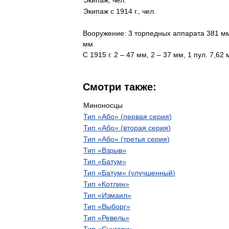
Экипаж
,
чел
.
Экипаж
с
1914
г
.,
чел
.
Вооружение:
3
торпедных
аппарата
381
м
мм
.
С
1915
г
.
2
–
47
мм
,
2
–
37
мм
,
1
пул
.
7
,
62
Смотри
также:
Миноносцы
Тип
«
Або
» (
первая
серия
)
Тип
«
Або
» (
вторая
серия
)
Тип
«
Або
» (
третья
серия
)
Тип
«
Взрыв
»
Тип
«
Батум
»
Тип
«
Батум
» (
улучшенный
)
Тип
«
Котлин
»
Тип
«
Измаил
»
Тип
«
Выборг
»
Тип
«
Ревель
»