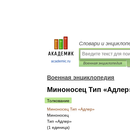
Словари и энциклоп
academic.ru
Военная энциклопедия
Военная энциклопедия
Миноносец Тип «Адлер
Толкование
Миноносец
Тип
«
Адлер
»
Миноносец
Тип
«
Адлер
»
(
1
единица
)