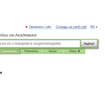
Запомнить сайт
Словарь на свой сайт
RU
едии на Академике
Найти!
Толкования
Переводы
Книги
Игры ⚽
»