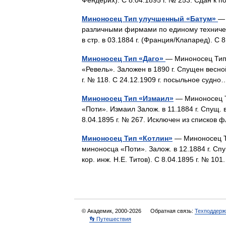
Фендерих). С 8.04.1895 г. № 253. Сдан к
Миноносец Тип улучшенный «Батум»
— 
различными фирмами по единому техническо
в стр. в 03.1884 г. (Франция/Клапаред). 
Миноносец Тип «Даго»
— Миноносец Тип 
«Ревель». Заложен в 1890 г. Спущен весной 1
г. № 118. С 24.12.1909 г. посыльное суд
Миноносец Тип «Измаил»
— Миноносец Т
«Поти». Измаил Залож. в 11.1884 г. Спущ. в 
8.04.1895 г. № 267. Исключен из списко
Миноносец Тип «Котлин»
— Миноносец Ти
миноносца «Поти». Залож. в 12.1884 г. Спущ
кор. инж. Н.Е. Титов). С 8.04.1895 г. № 
© Академик, 2000-2026
Обратная связь:
Техподдерж
👣 Путешествия