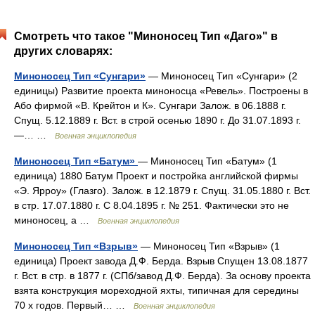
Смотреть что такое "Миноносец Тип «Даго»" в
других словарях:
Миноносец Тип «Сунгари»
— Миноносец Тип «Сунгари» (2
единицы) Развитие проекта миноносца «Ревель». Построены в
Або фирмой «В. Крейтон и К». Сунгари Залож. в 06.1888 г.
Спущ. 5.12.1889 г. Вст. в строй осенью 1890 г. До 31.07.1893 г.
—… …
Военная энциклопедия
Миноносец Тип «Батум»
— Миноносец Тип «Батум» (1
единица) 1880 Батум Проект и постройка английской фирмы
«Э. Ярроу» (Глазго). Залож. в 12.1879 г. Спущ. 31.05.1880 г. Вст.
в стр. 17.07.1880 г. С 8.04.1895 г. № 251. Фактически это не
миноносец, а …
Военная энциклопедия
Миноносец Тип «Взрыв»
— Миноносец Тип «Взрыв» (1
единица) Проект завода Д.Ф. Берда. Взрыв Спущен 13.08.1877
г. Вст. в стр. в 1877 г. (СПб/завод Д.Ф. Берда). За основу проекта
взята конструкция мореходной яхты, типичная для середины
70 х годов. Первый… …
Военная энциклопедия