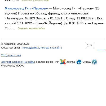
Миноносец Тип «Пернов»
— Миноносец Тип «Пернов» (25
единиц) Проект по образцу французского миноносца
«Авангард». № 103 Залож. в 01.1891 г. Спущ. 11.08.1892 г. Вст.
в строй 1.11.1892 г. (Гавр/А. Йорман). До 8.04.1895 г. — Пернов.
С… …
Военная энциклопедия
© Академик, 2000-2026
18+
Обратная связь:
Техподдержка
,
Реклама на сайте
👣 Путешествия
Экспорт словарей на сайты
, сделанные на PHP,
Joomla,
Drupal,
WordPress, MODx.