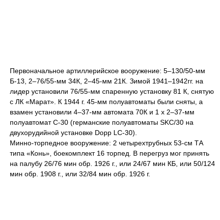
Первоначальное артиллерийское вооружение: 5–130/50-мм
Б-13, 2–76/55-мм 34К, 2–45-мм 21К. Зимой 1941–1942гг. на
лидер установили 76/55-мм спаренную установку 81 К, снятую
с ЛК «Марат». К 1944 г. 45-мм полуавтоматы были сняты, а
взамен установили 4–37-мм автомата 70К и 1 х 2–37-мм
полуавтомат С-30 (германские полуавтоматы SKC/30 на
двухорудийной установке Dopp LC-30).
Минно-торпедное вооружение: 2 четырехтрубных 53-см ТА
типа «Конь», боекомплект 16 торпед. В перегруз мог принять
на палубу 26/76 мин обр. 1926 г., или 24/67 мин КБ, или 50/124
мин обр. 1908 г., или 32/84 мин обр. 1926 г.