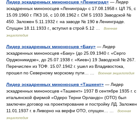
Лидер эскадренных миноносцев «Ленинград»
— Лидер
эскадренных миноносцев «Ленинград» с 17.08.1958 г. ЦЛ 75, с
15.09.1960 г. ПКЗ 16, с 10.08.1962 г. СМ 5 1933 Заводской №
450. Заложен 5.11.1932 г. на заводе № 190 в Ленинграде.
Спущен 18.11.1933 г., вступил в строй 5.12 …
Военная
энциклопедия
Лидер эскадренных миноносцев «Баку»
— Лидер
эскадренных миноносцев «Баку» (до 25.09.1940 г. «Серго
Орджоникидзе», до 25.07.1938 г. «Киев») 19 Заводской № 267.
Перечислен из ТОФ. 15.07.1942 г. ушел из Владивостока,
прошел по Северному морскому пути… …
Военная энциклопедия
Лидер эскадренных миноносцев «Ташкент»
— Лидер
эскадренных миноносцев «Ташкент» 1937 В сентябре 1935 г. с
итальянской фирмой «Одеро Терни Орландо» (ОТО) был
заключен договор на проектирование и постройку ЛД. Заложен
11.01.1937 г. в Ливорно на верфи ОТО, спущен… …
Военная
энциклопедия