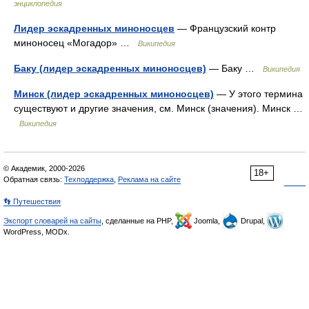
энциклопедия
Лидер эскадренных миноносцев
— Французский контр
миноносец «Могадор» …
Википедия
Баку (лидер эскадренных миноносцев)
— Баку …
Википедия
Минск (лидер эскадренных миноносцев)
— У этого термина
существуют и другие значения, см. Минск (значения). Минск …
Википедия
© Академик, 2000-2026
18+
Обратная связь:
Техподдержка
,
Реклама на сайте
👣 Путешествия
Экспорт словарей на сайты
, сделанные на PHP,
Joomla,
Drupal,
WordPress, MODx.